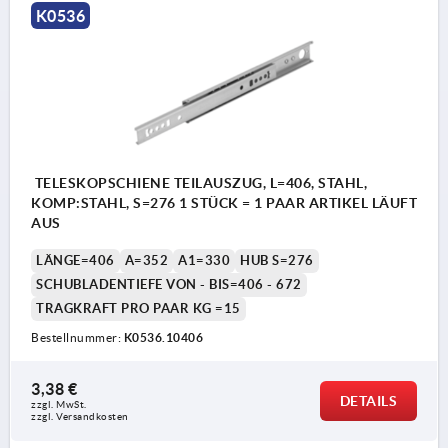
K0536
TELESKOPSCHIENE TEILAUSZUG, L=406, STAHL,
KOMP:STAHL, S=276 1 STÜCK = 1 PAAR ARTIKEL LÄUFT
AUS
LÄNGE=406
A=352
A1=330
HUB S=276
SCHUBLADENTIEFE VON - BIS=406 - 672
TRAGKRAFT PRO PAAR KG =15
Bestellnummer:
K0536.10406
3,38 €
DETAILS
zzgl. MwSt.
zzgl. Versandkosten