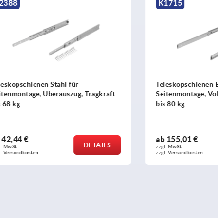
K1715
ienen Stahl für
Teleskopschienen Edelstahl 
ge, Überauszug, Tragkraft
Seitenmontage, Vollauszug, 
bis 80 kg
ab
155,01 €
DETAILS
zzgl. MwSt.
sten
zzgl. Versandkosten