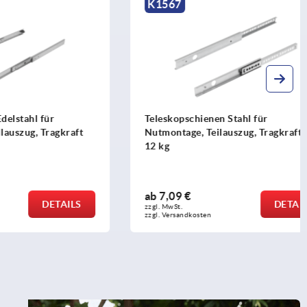
K1567
für
Teleskopschienen Stahl für
Tragkraft
Nutmontage, Teilauszug, Tragkraft bis
12 kg
ab
7,09 €
DETAILS
DETAILS
zzgl. MwSt.
zzgl. Versandkosten