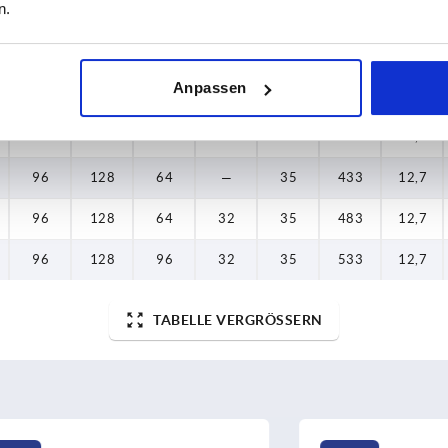
n.
96
—
—
—
35
283
12,7
Anpassen
96
96
—
—
35
333
12,7
96
128
—
—
35
383
12,7
96
128
64
—
35
433
12,7
96
128
64
32
35
483
12,7
96
128
96
32
35
533
12,7
TABELLE VERGRÖSSERN