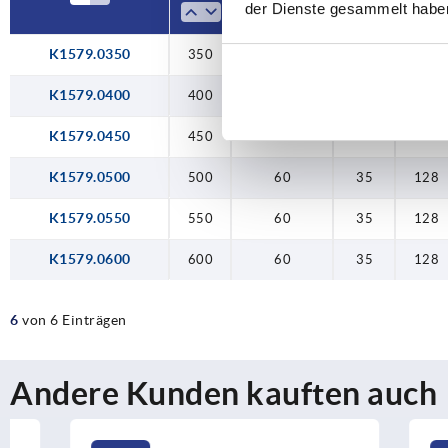
der Dienste gesammelt habe
K1579.0350
350
60
35
128
K1579.0400
400
60
35
128
K1579.0450
450
60
35
128
K1579.0500
500
60
35
128
K1579.0550
550
60
35
128
K1579.0600
600
60
35
128
6
von 6 Einträgen
Andere Kunden kauften auch