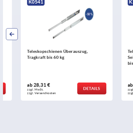
K0541
K2388
Teleskopschienen Überauszug,
Teleskopsch
Tragkraft bis 60 kg
Seitenmonta
bis 68 kg
ab
28,31 €
ab
42,44 €
DETAILS
zzgl. MwSt.
zzgl. MwSt.
zzgl. Versandkosten
zzgl. Versandko