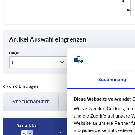
Artikel Auswahl eingrenzen
L
Tragkraft pro Paar kg
A
350
60
35
Zustimmung
6
von 6 Einträgen
400
Die Verfügbarkeiten werden in regelmä
450
Diese Webseite verwendet 
VERFÜGBARKEIT
Im finalen Schritt vor Abschluss Ihrer 
Versanddatum.
Wir verwenden Cookies, um I
500
und die Zugriffe auf unsere 
550
Website an unsere Partner fü
Bestell-Nr.
möglicherweise mit weiteren
L
Tragkraft pro
A
A1
600
Paar kg