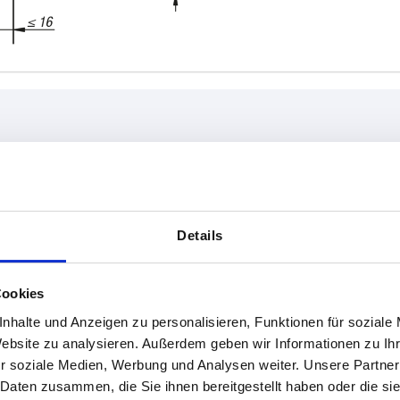
A1
A2
128
96
Details
TABELLE VERGRÖSSERN
ßigen Abständen mehrmals täglich aktualisiert.
Cookies
1-3 Tage
Bestellung erfahren Sie das bestätigte
4-20 Tage
nhalte und Anzeigen zu personalisieren, Funktionen für soziale
Website zu analysieren. Außerdem geben wir Informationen zu I
r soziale Medien, Werbung und Analysen weiter. Unsere Partner
 Daten zusammen, die Sie ihnen bereitgestellt haben oder die s
A2
A3
A4
A5
A6
A7
B