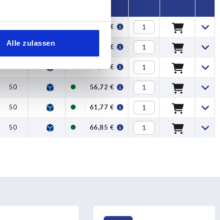
50
388
44,57 €
Alle zulassen
50
438
48,62 €
50
488
52,66 €
50
538
56,72 €
50
588
61,77 €
50
638
66,85 €