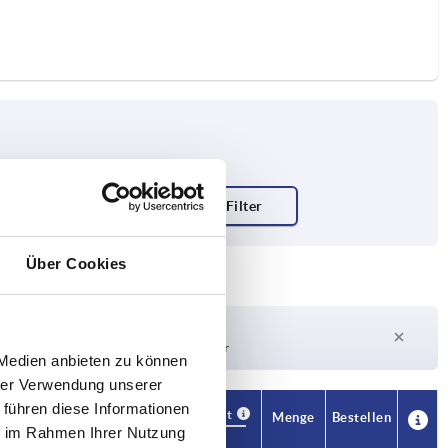
Über Cookies
Lieferzeit auf Anfrage
Derzeit nicht auf Lager
 Medien anbieten zu können
hrer Verwendung unserer
 führen diese Informationen
Verfügbarkeit
CAD
Menge
Bestellen
ie im Rahmen Ihrer Nutzung
H
Hub S
Preis