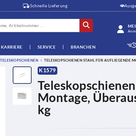
Schnelle Lieferung
Ausge
ME
Anme
KARRIERE
SERVICE
BRANCHEN
TELESKOPSCHIENEN
TELESKOPSCHIENEN STAHL FÜR AUFLIEGENDE M
K1579
Teleskopschienen 
Montage, Überausz
kg