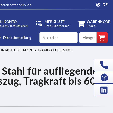
DE
zeichneter Service
IN KONTO
MERKLISTE
WARENKORB
lden / Registrieren
Produkte merken
0,00 €
productCode
qty
Direktbestellung
ONTAGE, ÜBERAUSZUG, TRAGKRAFT BIS 60 KG
Stahl für aufliegende
ug, Tragkraft bis 60