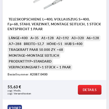
TELESKOPSCHIENE L=400, VOLLAUSZUG S=400,
Fp=68, STAHL VERZINKT, MONTAGE SEITLICH, 1 STÜCK
ENTSPRICHT 1 PAAR
LÄNGE=400
A=35
A1=128
A2=192
A3=320
A6=128
A7=288
BREITE=12,7
HÖHE=51
HUB S=400
TRAGKRAFT PAAR 50.000 ZY. =68
MONTAGE=MONTAGE SEITLICH
PRODUKTTYP=STANDARD
VERPACKUNGSART=1 STÜCK = 1 PAAR
Bestellnummer:
K2087.0400
55,63 €
DETAILS
zzgl. MwSt.
zzgl. Versandkosten
K2087