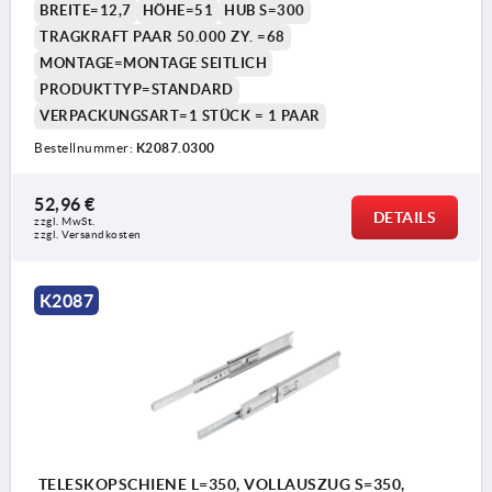
BREITE=12,7
HÖHE=51
HUB S=300
TRAGKRAFT PAAR 50.000 ZY. =68
MONTAGE=MONTAGE SEITLICH
PRODUKTTYP=STANDARD
VERPACKUNGSART=1 STÜCK = 1 PAAR
Bestellnummer:
K2087.0300
52,96 €
DETAILS
zzgl. MwSt.
zzgl. Versandkosten
K2087
TELESKOPSCHIENE L=350, VOLLAUSZUG S=350,