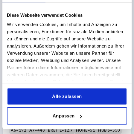
Bestellnummer:
K2087.0500
Diese Webseite verwendet Cookies
58,23 €
Wir verwenden Cookies, um Inhalte und Anzeigen zu
DETAILS
zzgl. MwSt.
personalisieren, Funktionen für soziale Medien anbieten
zzgl. Versandkosten
zu können und die Zugriffe auf unsere Website zu
analysieren. Außerdem geben wir Informationen zu Ihrer
K2087
Verwendung unserer Website an unsere Partner für
soziale Medien, Werbung und Analysen weiter. Unsere
Partner führen diese Informationen möglicherweise mit
weiteren Daten zusammen, die Sie ihnen bereitgestellt
haben oder die sie im Rahmen Ihrer Nutzung der Dienste
gesammelt haben.
Alle zulassen
TELESKOPSCHIENE L=550, VOLLAUSZUG S=550,
Fp=68, STAHL VERZINKT, MONTAGE SEITLICH, 1 STÜCK
ENTSPRICHT 1 PAAR
Anpassen
LÄNGE=550
A=35
A1=128
A2=224
A3=352
A4=448
A6=192
A7=448
BREITE=12,7
HÖHE=51
HUB S=550