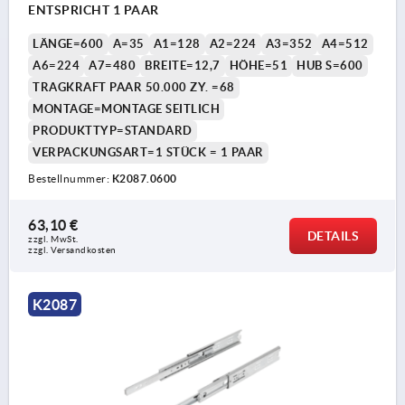
ENTSPRICHT 1 PAAR
LÄNGE=600
A=35
A1=128
A2=224
A3=352
A4=512
A6=224
A7=480
BREITE=12,7
HÖHE=51
HUB S=600
TRAGKRAFT PAAR 50.000 ZY. =68
MONTAGE=MONTAGE SEITLICH
PRODUKTTYP=STANDARD
VERPACKUNGSART=1 STÜCK = 1 PAAR
Bestellnummer:
K2087.0600
63,10 €
DETAILS
zzgl. MwSt.
zzgl. Versandkosten
K2087