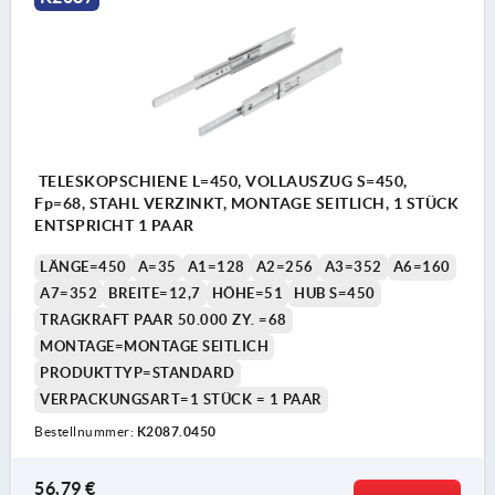
TELESKOPSCHIENE L=450, VOLLAUSZUG S=450,
Fp=68, STAHL VERZINKT, MONTAGE SEITLICH, 1 STÜCK
ENTSPRICHT 1 PAAR
LÄNGE=450
A=35
A1=128
A2=256
A3=352
A6=160
A7=352
BREITE=12,7
HÖHE=51
HUB S=450
TRAGKRAFT PAAR 50.000 ZY. =68
MONTAGE=MONTAGE SEITLICH
PRODUKTTYP=STANDARD
VERPACKUNGSART=1 STÜCK = 1 PAAR
Bestellnummer:
K2087.0450
56,79 €