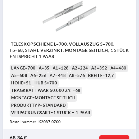
TELESKOPSCHIENE L=700, VOLLAUSZUG S=700,
Fp=68, STAHL VERZINKT, MONTAGE SEITLICH, 1 STÜCK
ENTSPRICHT 1 PAAR
LÄNGE=700
A=35
A1=128
A2=224
A3=352
A4=480
A5=608
A6=256
A7=448
A8=576
BREITE=12,7
HÖHE=51
HUB S=700
TRAGKRAFT PAAR 50.000 ZY. =68
MONTAGE=MONTAGE SEITLICH
PRODUKTTYP=STANDARD
VERPACKUNGSART=1 STÜCK = 1 PAAR
Bestellnummer:
K2087.0700
68,34 €