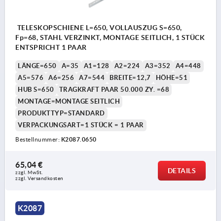
TELESKOPSCHIENE L=650, VOLLAUSZUG S=650,
Fp=68, STAHL VERZINKT, MONTAGE SEITLICH, 1 STÜCK
ENTSPRICHT 1 PAAR
LÄNGE=650
A=35
A1=128
A2=224
A3=352
A4=448
A5=576
A6=256
A7=544
BREITE=12,7
HÖHE=51
HUB S=650
TRAGKRAFT PAAR 50.000 ZY. =68
MONTAGE=MONTAGE SEITLICH
PRODUKTTYP=STANDARD
VERPACKUNGSART=1 STÜCK = 1 PAAR
Bestellnummer:
K2087.0650
65,04 €
DETAILS
zzgl. MwSt.
zzgl. Versandkosten
K2087