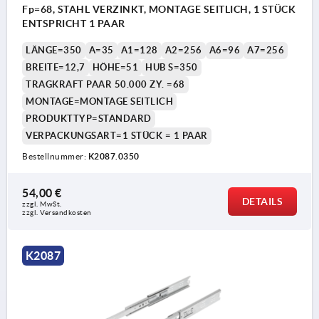
Fp=68, STAHL VERZINKT, MONTAGE SEITLICH, 1 STÜCK
ENTSPRICHT 1 PAAR
LÄNGE=350
A=35
A1=128
A2=256
A6=96
A7=256
BREITE=12,7
HÖHE=51
HUB S=350
TRAGKRAFT PAAR 50.000 ZY. =68
MONTAGE=MONTAGE SEITLICH
PRODUKTTYP=STANDARD
VERPACKUNGSART=1 STÜCK = 1 PAAR
Bestellnummer:
K2087.0350
54,00 €
DETAILS
zzgl. MwSt.
zzgl. Versandkosten
K2087