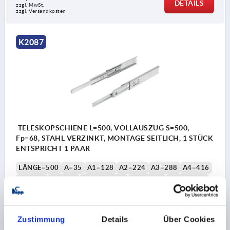
DETAILS
zzgl. MwSt.
zzgl. Versandkosten
K2087
TELESKOPSCHIENE L=500, VOLLAUSZUG S=500,
Fp=68, STAHL VERZINKT, MONTAGE SEITLICH, 1 STÜCK
ENTSPRICHT 1 PAAR
LÄNGE=500
A=35
A1=128
A2=224
A3=288
A4=416
A6=192
A7=384
BREITE=12,7
HÖHE=51
HUB S=500
TRAGKRAFT PAAR 50.000 ZY. =68
MONTAGE=MONTAGE SEITLICH
PRODUKTTYP=STANDARD
Zustimmung
Details
Über Cookies
VERPACKUNGSART=1 STÜCK = 1 PAAR