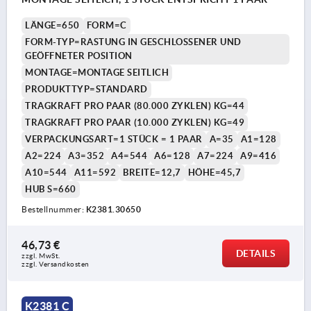
LÄNGE=650
FORM=C
FORM-TYP=RASTUNG IN GESCHLOSSENER UND
GEÖFFNETER POSITION
MONTAGE=MONTAGE SEITLICH
PRODUKTTYP=STANDARD
TRAGKRAFT PRO PAAR (80.000 ZYKLEN) KG=44
TRAGKRAFT PRO PAAR (10.000 ZYKLEN) KG=49
VERPACKUNGSART=1 STÜCK = 1 PAAR
A=35
A1=128
A2=224
A3=352
A4=544
A6=128
A7=224
A9=416
A10=544
A11=592
BREITE=12,7
HÖHE=45,7
HUB S=660
Bestellnummer:
K2381.30650
46,73 €
DETAILS
zzgl. MwSt.
zzgl. Versandkosten
K2381 C