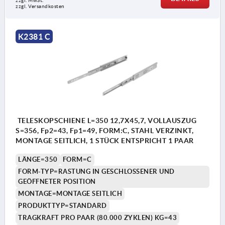
zzgl. MwSt.
zzgl. Versandkosten
K2381.5050027, K2381.5040041 und
K2381.5050041 nicht vorhanden
K2381 C
TELESKOPSCHIENE L=350 12,7X45,7, VOLLAUSZUG
S=356, Fp2=43, Fp1=49, FORM:C, STAHL VERZINKT,
MONTAGE SEITLICH, 1 STÜCK ENTSPRICHT 1 PAAR
LÄNGE=350
FORM=C
FORM-TYP=RASTUNG IN GESCHLOSSENER UND
GEÖFFNETER POSITION
MONTAGE=MONTAGE SEITLICH
PRODUKTTYP=STANDARD
TRAGKRAFT PRO PAAR (80.000 ZYKLEN) KG=43