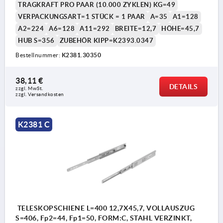
TRAGKRAFT PRO PAAR (10.000 ZYKLEN) KG=49
VERPACKUNGSART=1 STÜCK = 1 PAAR
A=35
A1=128
A2=224
A6=128
A11=292
BREITE=12,7
HÖHE=45,7
HUB S=356
ZUBEHÖR KIPP=K2393.0347
Bestellnummer:
K2381.30350
38,11 €
DETAILS
zzgl. MwSt.
zzgl. Versandkosten
K2381 C
TELESKOPSCHIENE L=400 12,7X45,7, VOLLAUSZUG
S=406, Fp2=44, Fp1=50, FORM:C, STAHL VERZINKT,