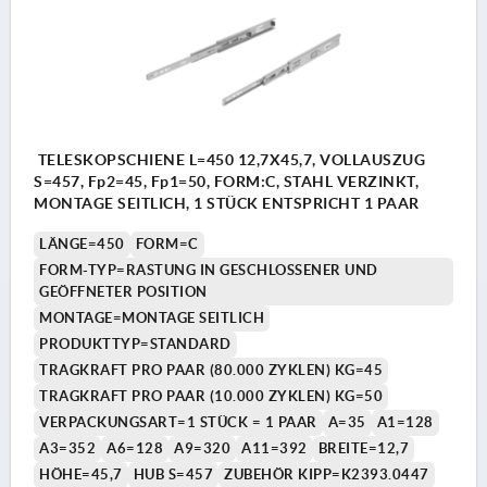
TELESKOPSCHIENE L=450 12,7X45,7, VOLLAUSZUG
S=457, Fp2=45, Fp1=50, FORM:C, STAHL VERZINKT,
MONTAGE SEITLICH, 1 STÜCK ENTSPRICHT 1 PAAR
LÄNGE=450
FORM=C
FORM-TYP=RASTUNG IN GESCHLOSSENER UND
GEÖFFNETER POSITION
MONTAGE=MONTAGE SEITLICH
PRODUKTTYP=STANDARD
TRAGKRAFT PRO PAAR (80.000 ZYKLEN) KG=45
TRAGKRAFT PRO PAAR (10.000 ZYKLEN) KG=50
VERPACKUNGSART=1 STÜCK = 1 PAAR
A=35
A1=128
A3=352
A6=128
A9=320
A11=392
BREITE=12,7
HÖHE=45,7
HUB S=457
ZUBEHÖR KIPP=K2393.0447