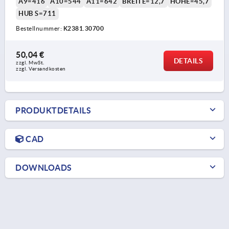
A9=416
A10=544
A11=642
BREITE=12,7
HÖHE=45,7
HUB S=711
Bestellnummer:
K2381.30700
50,04 €
DETAILS
zzgl. MwSt.
zzgl. Versandkosten
PRODUKTDETAILS
CAD
DOWNLOADS