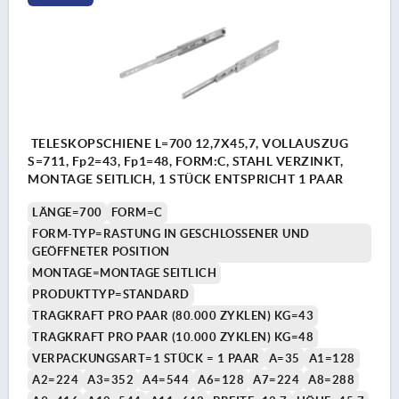
TELESKOPSCHIENE L=700 12,7X45,7, VOLLAUSZUG
S=711, Fp2=43, Fp1=48, FORM:C, STAHL VERZINKT,
MONTAGE SEITLICH, 1 STÜCK ENTSPRICHT 1 PAAR
LÄNGE=700
FORM=C
FORM-TYP=RASTUNG IN GESCHLOSSENER UND
GEÖFFNETER POSITION
MONTAGE=MONTAGE SEITLICH
PRODUKTTYP=STANDARD
TRAGKRAFT PRO PAAR (80.000 ZYKLEN) KG=43
TRAGKRAFT PRO PAAR (10.000 ZYKLEN) KG=48
VERPACKUNGSART=1 STÜCK = 1 PAAR
A=35
A1=128
A2=224
A3=352
A4=544
A6=128
A7=224
A8=288