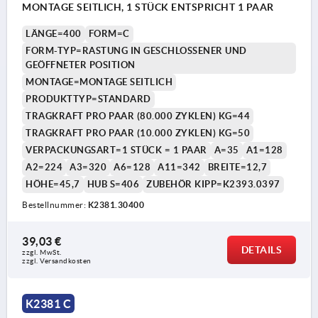
MONTAGE SEITLICH, 1 STÜCK ENTSPRICHT 1 PAAR
LÄNGE=400
FORM=C
FORM-TYP=RASTUNG IN GESCHLOSSENER UND
GEÖFFNETER POSITION
MONTAGE=MONTAGE SEITLICH
PRODUKTTYP=STANDARD
TRAGKRAFT PRO PAAR (80.000 ZYKLEN) KG=44
TRAGKRAFT PRO PAAR (10.000 ZYKLEN) KG=50
VERPACKUNGSART=1 STÜCK = 1 PAAR
A=35
A1=128
A2=224
A3=320
A6=128
A11=342
BREITE=12,7
HÖHE=45,7
HUB S=406
ZUBEHÖR KIPP=K2393.0397
Bestellnummer:
K2381.30400
39,03 €
DETAILS
zzgl. MwSt.
zzgl. Versandkosten
K2381 C