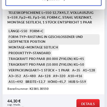
TELESKOPSCHIENE L=550 12,7X45,7, VOLLAUSZUG
S=559, Fp2=45, Fp1=50, FORM:C, STAHL VERZINKT,
MONTAGE SEITLICH, 1 STÜCK ENTSPRICHT 1 PAAR
LÄNGE=550
FORM=C
FORM-TYP=RASTUNG IN GESCHLOSSENER UND
GEÖFFNETER POSITION
MONTAGE=MONTAGE SEITLICH
PRODUKTTYP=STANDARD
TRAGKRAFT PRO PAAR (80.000 ZYKLEN) KG=45
TRAGKRAFT PRO PAAR (10.000 ZYKLEN) KG=50
VERPACKUNGSART=1 STÜCK = 1 PAAR
A=35
A1=128
A3=352
A5=480
A6=128
A9=320
A10=416
A11=492
BREITE=12,7
HÖHE=45,7
HUB S=559
Bestellnummer:
K2381.30550
44,30 €
DETAILS
zzgl. MwSt.