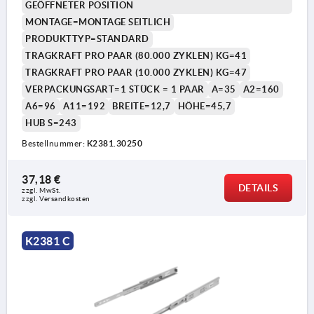
GEÖFFNETER POSITION
MONTAGE=MONTAGE SEITLICH
PRODUKTTYP=STANDARD
TRAGKRAFT PRO PAAR (80.000 ZYKLEN) KG=41
TRAGKRAFT PRO PAAR (10.000 ZYKLEN) KG=47
VERPACKUNGSART=1 STÜCK = 1 PAAR
A=35
A2=160
A6=96
A11=192
BREITE=12,7
HÖHE=45,7
HUB S=243
Form B:
Bestellnummer:
K2381.30250
1) Montageloch bei K2381.2040022,
K2381.2050022,
37,18 €
DETAILS
zzgl. MwSt.
K2381.2060022, K2381.2040035,
zzgl. Versandkosten
K2381.2050035 und K2381.2060035 nicht
vorhanden
K2381 C
Form C:
1) Montageloch bei K2381.30600, K2381.30650