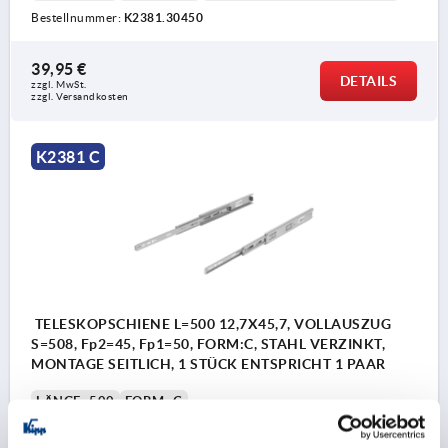
Bestellnummer:
K2381.30450
39,95 €
DETAILS
zzgl. MwSt.
zzgl. Versandkosten
K2381 C
TELESKOPSCHIENE L=500 12,7X45,7, VOLLAUSZUG
S=508, Fp2=45, Fp1=50, FORM:C, STAHL VERZINKT,
MONTAGE SEITLICH, 1 STÜCK ENTSPRICHT 1 PAAR
LÄNGE=500
FORM=C
FORM-TYP=RASTUNG IN GESCHLOSSENER UND
GEÖFFNETER POSITION