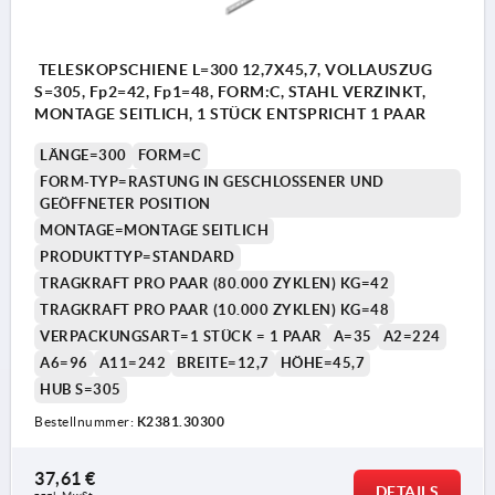
und K2381.30700 vorhanden
2) Montageloch bei K2381.30250 nicht
TELESKOPSCHIENE L=300 12,7X45,7, VOLLAUSZUG
vorhanden
S=305, Fp2=42, Fp1=48, FORM:C, STAHL VERZINKT,
MONTAGE SEITLICH, 1 STÜCK ENTSPRICHT 1 PAAR
LÄNGE=300
FORM=C
Form D:
FORM-TYP=RASTUNG IN GESCHLOSSENER UND
1) Montageloch bei K2381.40148, K2381.40199
GEÖFFNETER POSITION
MONTAGE=MONTAGE SEITLICH
und K2381.40250 nicht vorhanden
PRODUKTTYP=STANDARD
2) Montageloch bei K2381.40600, K2381.40650
TRAGKRAFT PRO PAAR (80.000 ZYKLEN) KG=42
und K2381.40700 vorhanden
TRAGKRAFT PRO PAAR (10.000 ZYKLEN) KG=48
VERPACKUNGSART=1 STÜCK = 1 PAAR
A=35
A2=224
3) Montageloch bei K2381.30600 und
A6=96
A11=242
BREITE=12,7
HÖHE=45,7
K2381.30650 nicht vorhanden
HUB S=305
Bestellnummer:
K2381.30300
Form E:
37,61 €
1) Montageloch bei K2381.5040027,
DETAILS