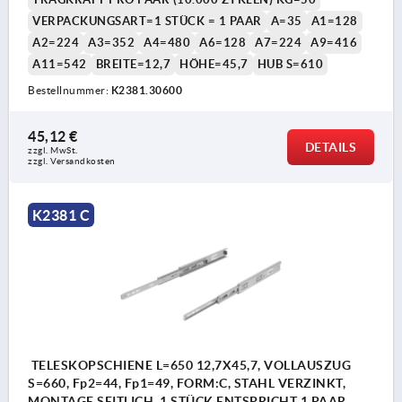
VERPACKUNGSART=1 STÜCK = 1 PAAR
A=35
A1=128
A2=224
A3=352
A4=480
A6=128
A7=224
A9=416
A11=542
BREITE=12,7
HÖHE=45,7
HUB S=610
Bestellnummer:
K2381.30600
45,12 €
DETAILS
zzgl. MwSt.
zzgl. Versandkosten
K2381 C
TELESKOPSCHIENE L=650 12,7X45,7, VOLLAUSZUG
S=660, Fp2=44, Fp1=49, FORM:C, STAHL VERZINKT,
MONTAGE SEITLICH, 1 STÜCK ENTSPRICHT 1 PAAR