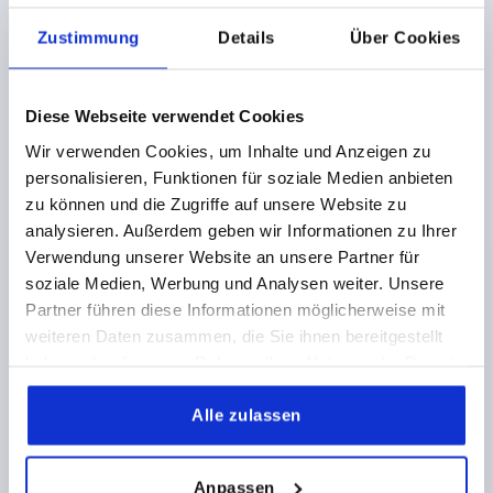
MONTAGE=MONTAGE SEITLICH
Zustimmung
Details
Über Cookies
PRODUKTTYP=STANDARD
TRAGKRAFT PRO PAAR (80.000 ZYKLEN) KG=45
TRAGKRAFT PRO PAAR (10.000 ZYKLEN) KG=50
Diese Webseite verwendet Cookies
VERPACKUNGSART=1 STÜCK = 1 PAAR
A=35
A1=128
Wir verwenden Cookies, um Inhalte und Anzeigen zu
A3=416
A6=128
A9=320
A11=442
BREITE=12,7
personalisieren, Funktionen für soziale Medien anbieten
HÖHE=45,7
HUB S=508
ZUBEHÖR KIPP=K2393.0497
zu können und die Zugriffe auf unsere Website zu
Bestellnummer:
K2381.30500
analysieren. Außerdem geben wir Informationen zu Ihrer
Verwendung unserer Website an unsere Partner für
41,24 €
soziale Medien, Werbung und Analysen weiter. Unsere
DETAILS
zzgl. MwSt.
zzgl. Versandkosten
Partner führen diese Informationen möglicherweise mit
weiteren Daten zusammen, die Sie ihnen bereitgestellt
haben oder die sie im Rahmen Ihrer Nutzung der Dienste
K2381 C
gesammelt haben.
Alle zulassen
Anpassen