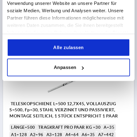
BREITE=12,7
HÖHE=45
HUB S=450
Verwendung unserer Website an unsere Partner für
soziale Medien, Werbung und Analysen weiter. Unsere
Bestellnummer:
K1569.0450
Partner führen diese Informationen möglicherweise mit
weiteren Daten zusammen, die Sie ihnen bereitgestellt
16,73 €
DETAILS
zzgl. MwSt.
haben oder die sie im Rahmen Ihrer Nutzung der Dienste
zzgl. Versandkosten
gesammelt haben.
Alle zulassen
K1569
Anpassen
TELESKOPSCHIENE L=500 12,7X45, VOLLAUSZUG
S=500, Fp=30, STAHL VERZINKT UND PASSIVIERT,
MONTAGE SEITLICH, 1 STÜCK ENTSPRICHT 1 PAAR
LÄNGE=500
TRAGKRAFT PRO PAAR KG =30
A=35
A1=128
A2=96
A3=128
A4=64
A6=35
A7=442