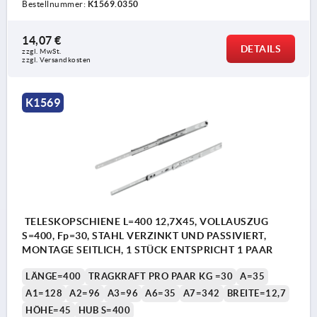
Bestellnummer:
K1569.0350
14,07 €
DETAILS
zzgl. MwSt.
zzgl. Versandkosten
K1569
TELESKOPSCHIENE L=400 12,7X45, VOLLAUSZUG
S=400, Fp=30, STAHL VERZINKT UND PASSIVIERT,
MONTAGE SEITLICH, 1 STÜCK ENTSPRICHT 1 PAAR
LÄNGE=400
TRAGKRAFT PRO PAAR KG =30
A=35
A1=128
A2=96
A3=96
A6=35
A7=342
BREITE=12,7
HÖHE=45
HUB S=400