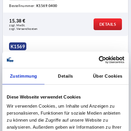
Bestellnummer:
K1569.0400
15,38 €
DETAILS
zzgl. MwSt.
zzgl. Versandkosten
K1569
Zustimmung
Details
Über Cookies
TELESKOPSCHIENE L=450 12,7X45, VOLLAUSZUG
Diese Webseite verwendet Cookies
S=450, Fp=30, STAHL VERZINKT UND PASSIVIERT,
Wir verwenden Cookies, um Inhalte und Anzeigen zu
MONTAGE SEITLICH, 1 STÜCK ENTSPRICHT 1 PAAR
personalisieren, Funktionen für soziale Medien anbieten
LÄNGE=450
TRAGKRAFT PRO PAAR KG =30
A=35
zu können und die Zugriffe auf unsere Website zu
A1=128
A2=96
A3=128
A6=35
A7=392
analysieren. Außerdem geben wir Informationen zu Ihrer