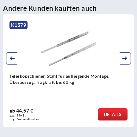
Andere Kunden kauften auch
K2020
Teleskopschienen Stahl Teilauszug, Tragkraft bis 
ab
107,95 €
ILS
DET
zzgl. MwSt.
zzgl. Versandkosten