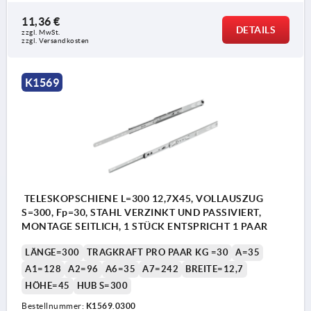
11,36 €
DETAILS
zzgl. MwSt.
zzgl. Versandkosten
K1569
TELESKOPSCHIENE L=300 12,7X45, VOLLAUSZUG
S=300, Fp=30, STAHL VERZINKT UND PASSIVIERT,
MONTAGE SEITLICH, 1 STÜCK ENTSPRICHT 1 PAAR
LÄNGE=300
TRAGKRAFT PRO PAAR KG =30
A=35
A1=128
A2=96
A6=35
A7=242
BREITE=12,7
HÖHE=45
HUB S=300
Bestellnummer:
K1569.0300