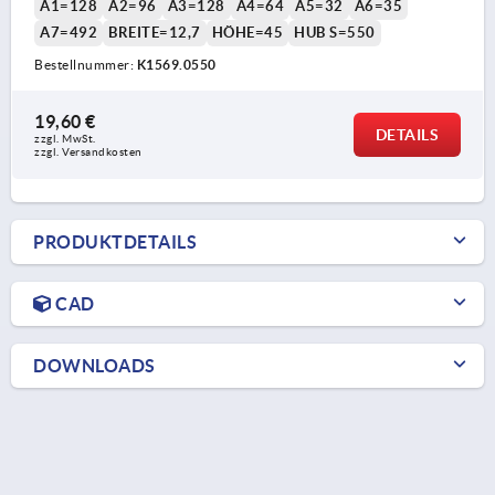
A1=128
A2=96
A3=128
A4=64
A5=32
A6=35
A7=492
BREITE=12,7
HÖHE=45
HUB S=550
Bestellnummer:
K1569.0550
19,60 €
DETAILS
zzgl. MwSt.
zzgl. Versandkosten
PRODUKTDETAILS
CAD
DOWNLOADS