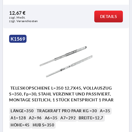
12,67 €
DETAILS
zzgl. MwSt.
zzgl. Versandkosten
K1569
TELESKOPSCHIENE L=350 12,7X45, VOLLAUSZUG
S=350, Fp=30, STAHL VERZINKT UND PASSIVIERT,
MONTAGE SEITLICH, 1 STÜCK ENTSPRICHT 1 PAAR
LÄNGE=350
TRAGKRAFT PRO PAAR KG =30
A=35
A1=128
A2=96
A6=35
A7=292
BREITE=12,7
HÖHE=45
HUB S=350