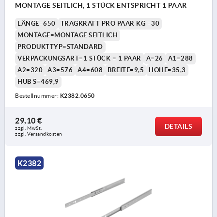
MONTAGE SEITLICH, 1 STÜCK ENTSPRICHT 1 PAAR
LÄNGE=650
TRAGKRAFT PRO PAAR KG =30
MONTAGE=MONTAGE SEITLICH
PRODUKTTYP=STANDARD
VERPACKUNGSART=1 STÜCK = 1 PAAR
A=26
A1=288
A2=320
A3=576
A4=608
BREITE=9,5
HÖHE=35,3
HUB S=469,9
Bestellnummer:
K2382.0650
29,10 €
DETAILS
zzgl. MwSt.
zzgl. Versandkosten
K2382