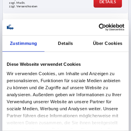
DETAILS
zzgl. MwSt.
zzgl. Versandkosten
K2382
Zustimmung
Details
Über Cookies
Diese Webseite verwendet Cookies
TELESKOPSCHIENE L=550 9,5X35,3, TEILAUSZUG
Wir verwenden Cookies, um Inhalte und Anzeigen zu
BEIDSEITIG S=395,3, Fp=35, STAHL VERZINKT,
personalisieren, Funktionen für soziale Medien anbieten
MONTAGE SEITLICH, 1 STÜCK ENTSPRICHT 1 PAAR
zu können und die Zugriffe auf unsere Website zu
analysieren. Außerdem geben wir Informationen zu Ihrer
LÄNGE=550
TRAGKRAFT PRO PAAR KG =35
Verwendung unserer Website an unsere Partner für
MONTAGE=MONTAGE SEITLICH
soziale Medien, Werbung und Analysen weiter. Unsere
PRODUKTTYP=STANDARD
Partner führen diese Informationen möglicherweise mit
VERPACKUNGSART=1 STÜCK = 1 PAAR
A=26
A1=256
weiteren Daten zusammen, die Sie ihnen bereitgestellt
A2=288
A3=480
A4=512
BREITE=9,5
HÖHE=35,3
haben oder die sie im Rahmen Ihrer Nutzung der Dienste
HUB S=395,3