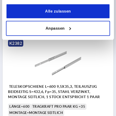
gesammelt haben.
Bestellnummer:
K2382.0550
Alle zulassen
27,99 €
DETAILS
zzgl. MwSt.
Anpassen
zzgl. Versandkosten
K2382
TELESKOPSCHIENE L=600 9,5X35,3, TEILAUSZUG
BEIDSEITIG S=432,6, Fp=35, STAHL VERZINKT,
MONTAGE SEITLICH, 1 STÜCK ENTSPRICHT 1 PAAR
LÄNGE=600
TRAGKRAFT PRO PAAR KG =35
MONTAGE=MONTAGE SEITLICH