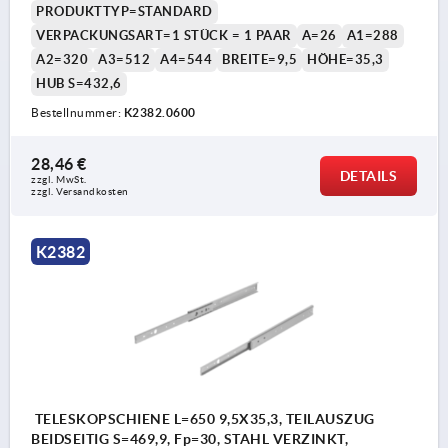
PRODUKTTYP=STANDARD
VERPACKUNGSART=1 STÜCK = 1 PAAR
A=26
A1=288
A2=320
A3=512
A4=544
BREITE=9,5
HÖHE=35,3
HUB S=432,6
Bestellnummer:
K2382.0600
28,46 €
DETAILS
zzgl. MwSt.
zzgl. Versandkosten
K2382
TELESKOPSCHIENE L=650 9,5X35,3, TEILAUSZUG
BEIDSEITIG S=469,9, Fp=30, STAHL VERZINKT,