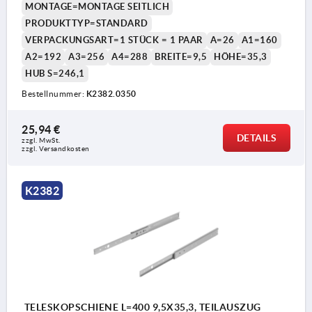
MONTAGE=MONTAGE SEITLICH
PRODUKTTYP=STANDARD
VERPACKUNGSART=1 STÜCK = 1 PAAR
A=26
A1=160
A2=192
A3=256
A4=288
BREITE=9,5
HÖHE=35,3
HUB S=246,1
Bestellnummer:
K2382.0350
25,94 €
DETAILS
zzgl. MwSt.
zzgl. Versandkosten
K2382
TELESKOPSCHIENE L=400 9,5X35,3, TEILAUSZUG