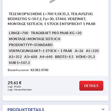
TELESKOPSCHIENE L=700 9,5X35,3, TEILAUSZUG
BEIDSEITIG S=507,2, Fp=30, STAHL VERZINKT,
MONTAGE SEITLICH, 1 STÜCK ENTSPRICHT 1 PAAR
LÄNGE=700
TRAGKRAFT PRO PAAR KG =30
MONTAGE=MONTAGE SEITLICH
PRODUKTTYP=STANDARD
VERPACKUNGSART=1 STÜCK = 1 PAAR
A=26
A1=320
A2=352
A3=608
A4=640
BREITE=9,5
HÖHE=35,3
HUB S=507,2
Bestellnummer:
K2382.0700
29,61 €
DETAILS
zzgl. MwSt.
zzgl. Versandkosten
PRODUKTDETAILS