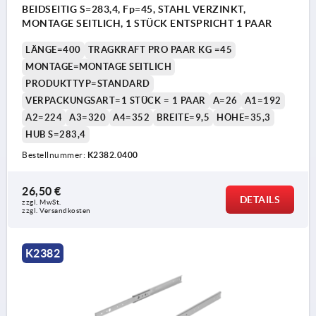
BEIDSEITIG S=283,4, Fp=45, STAHL VERZINKT,
MONTAGE SEITLICH, 1 STÜCK ENTSPRICHT 1 PAAR
LÄNGE=400
TRAGKRAFT PRO PAAR KG =45
MONTAGE=MONTAGE SEITLICH
PRODUKTTYP=STANDARD
VERPACKUNGSART=1 STÜCK = 1 PAAR
A=26
A1=192
A2=224
A3=320
A4=352
BREITE=9,5
HÖHE=35,3
HUB S=283,4
Bestellnummer:
K2382.0400
26,50 €
DETAILS
zzgl. MwSt.
zzgl. Versandkosten
K2382