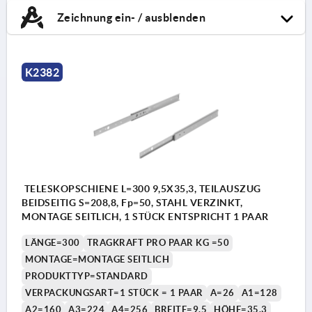
Zeichnung ein- / ausblenden
K2382
TELESKOPSCHIENE L=300 9,5X35,3, TEILAUSZUG
BEIDSEITIG S=208,8, Fp=50, STAHL VERZINKT,
MONTAGE SEITLICH, 1 STÜCK ENTSPRICHT 1 PAAR
LÄNGE=300
TRAGKRAFT PRO PAAR KG =50
MONTAGE=MONTAGE SEITLICH
PRODUKTTYP=STANDARD
VERPACKUNGSART=1 STÜCK = 1 PAAR
A=26
A1=128
A2=160
A3=224
A4=256
BREITE=9,5
HÖHE=35,3