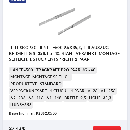
TELESKOPSCHIENE L=500 9,5X35,3, TEILAUSZUG
BEIDSEITIG S=358, Fp=40, STAHL VERZINKT, MONTAGE
SEITLICH, 1 STÜCK ENTSPRICHT 1 PAAR
LÄNGE=500
TRAGKRAFT PRO PAAR KG =40
MONTAGE=MONTAGE SEITLICH
PRODUKTTYP=STANDARD
VERPACKUNGSART=1 STÜCK = 1 PAAR
A=26
A1=256
A2=288
A3=416
A4=448
BREITE=9,5
HÖHE=35,3
HUB S=358
Bestellnummer:
K2382.0500
27,42 €