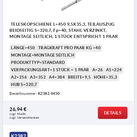
TELESKOPSCHIENE L=450 9,5X35,3, TEILAUSZUG
BEIDSEITIG S=320,7, Fp=40, STAHL VERZINKT,
MONTAGE SEITLICH, 1 STÜCK ENTSPRICHT 1 PAAR
LÄNGE=450
TRAGKRAFT PRO PAAR KG =40
MONTAGE=MONTAGE SEITLICH
PRODUKTTYP=STANDARD
VERPACKUNGSART=1 STÜCK = 1 PAAR
A=26
A1=224
A2=256
A3=352
A4=384
BREITE=9,5
HÖHE=35,3
HUB S=320,7
Bestellnummer:
K2382.0450
26,94 €
DETAILS
zzgl. MwSt.
zzgl. Versandkosten
K2382