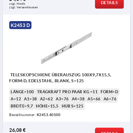
DETAILS
zzgl. MwSt.
zzgl. Versandkosten
K2453 D
1) die Schienenlänge 80 mm haben hier keine
Bohrung
TELESKOPSCHIENE ÜBERAUSZUG 100X9,7X15,5,
FORM:D, EDELSTAHL, BLANK, S=125
LÄNGE=100
TRAGKRAFT PRO PAAR KG =11
FORM=D
A=12
A1=38
A2=62
A3=76
A4=38
A5=66
A6=76
BREITE=9,7
HÖHE=15,5
HUB S=125
Bestellnummer:
K2453.40100
26,08 €