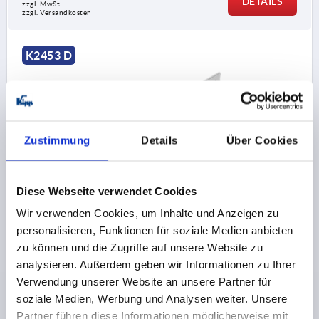
DETAILS
zzgl. MwSt.
zzgl. Versandkosten
K2453 D
Zustimmung
Details
Über Cookies
TELESKOPSCHIENE ÜBERAUSZUG 150X9,7X15,5,
FORM:D, EDELSTAHL, BLANK, S=177
Diese Webseite verwendet Cookies
Wir verwenden Cookies, um Inhalte und Anzeigen zu
LÄNGE=150
TRAGKRAFT PRO PAAR KG =12
FORM=D
personalisieren, Funktionen für soziale Medien anbieten
A=12
A1=63
A2=112
A3=126
A4=63
A5=116
zu können und die Zugriffe auf unsere Website zu
A6=126
BREITE=9,7
HÖHE=15,5
HUB S=177
analysieren. Außerdem geben wir Informationen zu Ihrer
Bestellnummer:
K2453.40150
Verwendung unserer Website an unsere Partner für
soziale Medien, Werbung und Analysen weiter. Unsere
32,16 €
Partner führen diese Informationen möglicherweise mit
DETAILS
zzgl. MwSt.