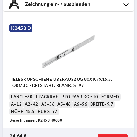
Zeichnung ein- / ausblenden
K2453 D
TELESKOPSCHIENE ÜBERAUSZUG 80X9,7X15,5,
FORM:D, EDELSTAHL, BLANK, S=97
LÄNGE=80
TRAGKRAFT PRO PAAR KG =10
FORM=D
A=12
A2=42
A3=56
A5=46
A6=56
BREITE=9,7
HÖHE=15,5
HUB S=97
Bestellnummer:
K2453.40080
24,64 €