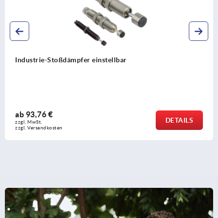
er einstellbar
Anschlagmuttern E
ab
12,23 €
DETAILS
zzgl. MwSt.
zzgl. Versandkosten