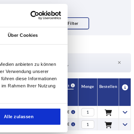
Über Cookies
Lieferzeit auf Anfrage
 Medien anbieten zu können
Derzeit nicht auf Lager
hrer Verwendung unserer
 führen diese Informationen
ie im Rahmen Ihrer Nutzung
Verfügbarkeit
CAD
Menge
Bestellen
L1
Preis
266,7
70,73 €
Alle zulassen
140
92,40 €