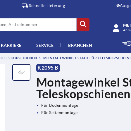
Schnelle Lieferung
Ausge
ME
Anme
KARRIERE
SERVICE
BRANCHEN
TELESKOPSCHIENEN
MONTAGEWINKEL STAHL FÜR TELESKOPSCHIEN
K2095 B
Montagewinkel St
Teleskopschienen
Für Bodenmontage
Für Seitenmontage