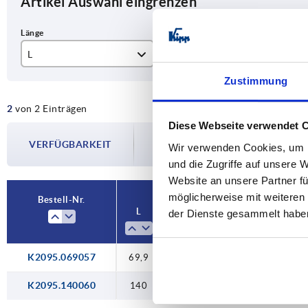
Artikel Auswahl eingrenzen
L
Form
Fo
Zustimmung
69,9
B
4-
2
von 2 Einträgen
140
Diese Webseite verwendet 
Die Verfügbarkeiten werden in regelmä
VERFÜGBARKEIT
Im finalen Schritt vor Abschluss Ihrer 
Wir verwenden Cookies, um I
Versanddatum.
und die Zugriffe auf unsere 
Website an unsere Partner fü
möglicherweise mit weiteren
Bestell-Nr.
L
Form
Form-Typ
A
der Dienste gesammelt habe
K2095.069057
69,9
B
4-Loch
—
K2095.140060
140
B
4-Loch
96