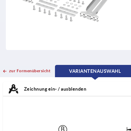
zur Formenübersicht
VARIANTENAUSWAHL
CURRENT
CURRENT
TAB:
TAB:
Zeichnung ein- / ausblenden