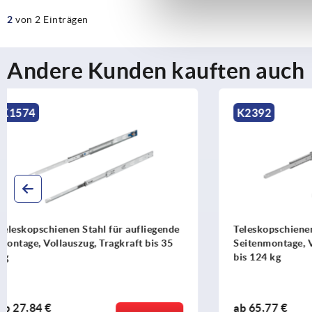
2
von 2 Einträgen
Andere Kunden kauften auch
K2392
K2388
Teleskopschienen Stahl für
Teleskopsch
Seitenmontage, Vollauszug, Tragkraft
Seitenmonta
bis 124 kg
bis 68 kg
ab
65,77 €
ab
42,44 €