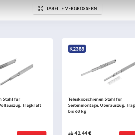
TABELLE VERGRÖSSERN
K1580
ienen Stahl für
Teleskopschienen Stahl für
ge, Überauszug, Tragkraft
Seitenmontage, Überauszug,
bis 90 kg
ab
39,98 €