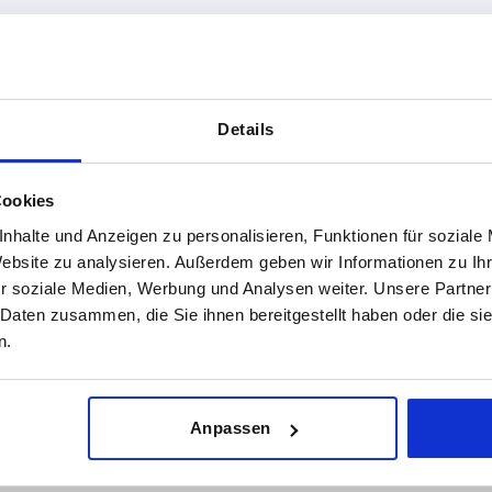
rm-Typ
A
A1
Details
Loch
96
76,2
TABELLE VERGRÖSSERN
Cookies
ßigen Abständen mehrmals täglich aktualisiert.
1-3 Tage
Bestellung erfahren Sie das bestätigte
nhalte und Anzeigen zu personalisieren, Funktionen für soziale
4-20 Tage
Website zu analysieren. Außerdem geben wir Informationen zu I
r soziale Medien, Werbung und Analysen weiter. Unsere Partner
 Daten zusammen, die Sie ihnen bereitgestellt haben oder die s
A1
A2
A3
B
H
H1
H2
n.
76,2
82,6
165,1
15
57,2
12,7
6,35
Anpassen
—
—
—
14
60
15,9
5,5