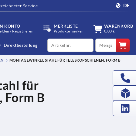
DE
zeichneter Service
IN KONTO
MERKLISTE
WARENKORB
lden / Registrieren
Produkte merken
0,00 €
productCode
qty
Direktbestellung
EN
MONTAGEWINKEL STAHL FÜR TELESKOPSCHIENEN, FORM B
ahl für
, Form B