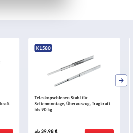
K1577
Teleskopschienen Stahl für
 Tragkraft
Seitenmontage, Vollauszug, Tragkraft
bis 45 kg
ab
12,67 €