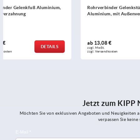
Rohrverbinder Gelenkstück
Rohrverbin
Aluminium, mit Außenverzahnung
Aluminium,
ab
13,08 €
ab
13,83 €
DETAILS
zzgl. MwSt.
zzgl. MwSt.
zzgl. Versandkosten
zzgl. Versandko
Jetzt zum KIPP
Möchten Sie von exklusiven Angeboten und Neuigkeiten al
verpassen Sie kein