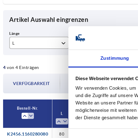
Artikel Auswahl eingrenzen
L
Hub S
C0
80
49
17
Zustimmung
4
von 4 Einträgen
100
59
20
Die Verfügbarkeiten werden in regelmä
Diese Webseite verwendet 
150
109
23
VERFÜGBARKEIT
Im finalen Schritt vor Abschluss Ihrer 
Wir verwenden Cookies, um I
Versanddatum.
200
149
und die Zugriffe auf unsere 
Website an unsere Partner fü
Bestell-Nr.
Bestell-Nr.
möglicherweise mit weiteren
L
L
Hub S
Hub S
C0Y N
C0Y N
C0Z N
C0Z N
F
F
der Dienste gesammelt habe
K2456.1160280080
100
150
200
80
80
109
149
49
59
49
177
206
206
235
177
44
52
52
59
44