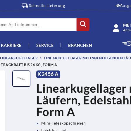
Schnelle Lieferung
Ausge
ME
Anme
KARRIERE
SERVICE
BRANCHEN
LINEARKUGELLAGER
LINEARKUGELLAGER MIT INNENLIEGENDEN LÄUF
TRAGKRAFT BIS 24 KG, FORM A
K2456 A
Linearkugellager
Läufern, Edelstahl
Form A
Mini-Teleskopschienen
Leichter Lauf