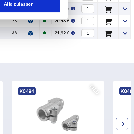
Alle zulassen
28
6
12
10
38
18,88 €
28
6
12
10
38
20,48 €
38
10
14
14
48
21,92 €
NEU
NEU
K0486