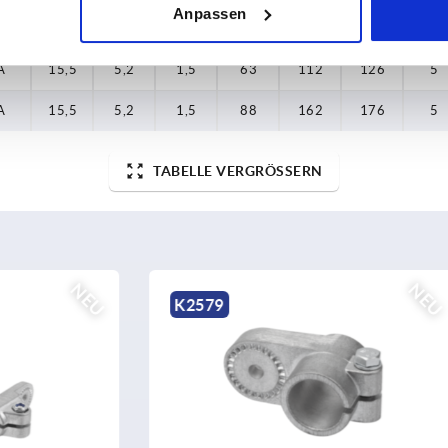
Anpassen
A
15,5
5,2
1,5
38
62
76
5
A
15,5
5,2
1,5
63
112
126
5
A
15,5
5,2
1,5
88
162
176
5
TABELLE VERGRÖSSERN
NEU
K0484