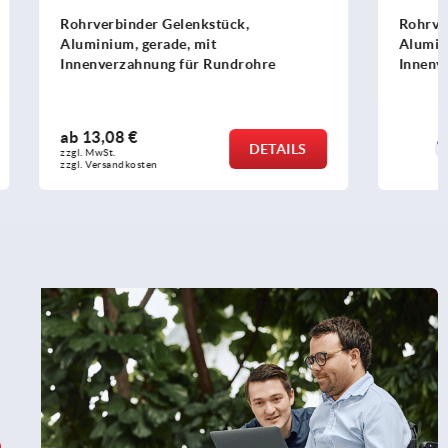
,
Rohrverbinder Gelenkstück,
Aluminium, T-Stück, mit
ohre
Innenverzahnung für Rundrohre
ab
13,08 €
DETAILS
DETAILS
zzgl. MwSt.
zzgl. Versandkosten