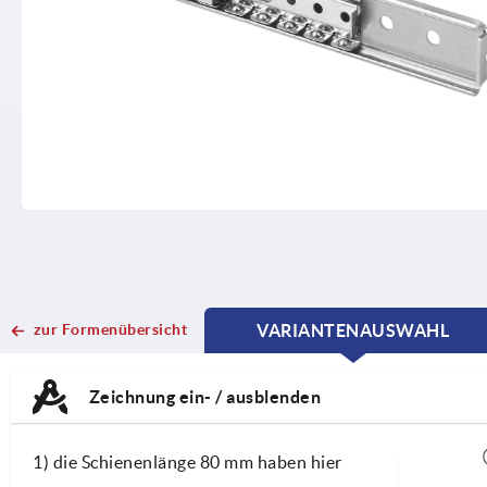
zur Formenübersicht
VARIANTENAUSWAHL
CURRENT
CURRENT
TAB:
TAB:
Zeichnung ein- / ausblenden
1) die Schienenlänge 80 mm haben hier