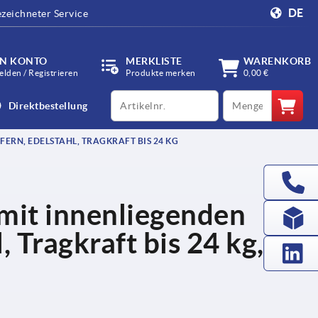
DE
zeichneter Service
IN KONTO
MERKLISTE
WARENKORB
lden / Registrieren
Produkte merken
0,00 €
productCode
qty
Direktbestellung
ERN, EDELSTAHL, TRAGKRAFT BIS 24 KG
 mit innenliegenden
, Tragkraft bis 24 kg,