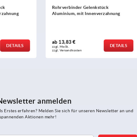
der Gelenkstück
Rohrverbinder Gelenkstück
 mit Innenverzahnung
Aluminium, gerade, mit
Innenverzahnung für Rundr
ab
13,08 €
DETAILS
zzgl. MwSt.
sten
zzgl. Versandkosten
 Newsletter anmelden
s Erstes erfahren? Melden Sie sich für unseren Newsletter an und
e spannenden Aktionen mehr!