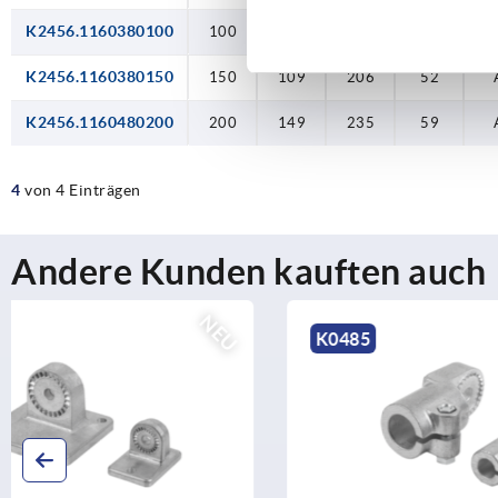
K2456.1160380100
100
59
206
52
K2456.1160380150
150
109
206
52
K2456.1160480200
200
149
235
59
4
von 4 Einträgen
Andere Kunden kauften auch
NEU
K0485
K2579