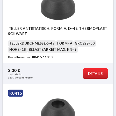
Platte
Form B ohne Anschraubbohrung mit Anti-Slip-
Platte
TELLER ANTISTATISCH, FORM:A, D=49, THERMOPLAST
SCHWARZ
TELLERDURCHMESSER=49
FORM=A
GRÖSSE=50
HÖHE=18
BELASTBARKEIT MAX. KN=9
Bestellnummer:
K0415.11050
3,30 €
DETAILS
zzgl. MwSt.
zzgl. Versandkosten
K0415