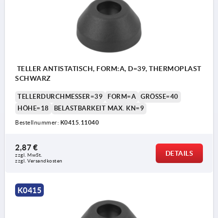
TELLER ANTISTATISCH, FORM:A, D=39, THERMOPLAST
SCHWARZ
TELLERDURCHMESSER=39
FORM=A
GRÖSSE=40
HÖHE=18
BELASTBARKEIT MAX. KN=9
Bestellnummer:
K0415.11040
2,87 €
DETAILS
zzgl. MwSt.
zzgl. Versandkosten
K0415
Form A ohne Anschraubbohrung ohne Anti-Slip-