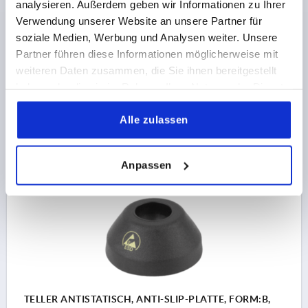
analysieren. Außerdem geben wir Informationen zu Ihrer
TELLER ANTISTATISCH, ANTI-SLIP-PLATTE, FORM:B,
Verwendung unserer Website an unsere Partner für
D=49, THERMOPLAST SCHWARZ
soziale Medien, Werbung und Analysen weiter. Unsere
TELLERDURCHMESSER=49
FORM=B
GRÖSSE=50
Partner führen diese Informationen möglicherweise mit
HÖHE=20
BELASTBARKEIT MAX. KN=9
weiteren Daten zusammen, die Sie ihnen bereitgestellt
haben oder die sie im Rahmen Ihrer Nutzung der Dienste
Bestellnummer:
K0415.12050
gesammelt haben.
Alle zulassen
5,72 €
DETAILS
zzgl. MwSt.
zzgl. Versandkosten
Anpassen
K0415
TELLER ANTISTATISCH, ANTI-SLIP-PLATTE, FORM:B,