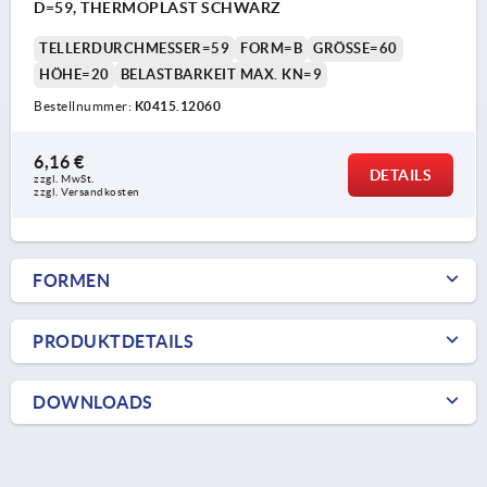
D=59, THERMOPLAST SCHWARZ
TELLERDURCHMESSER=59
FORM=B
GRÖSSE=60
HÖHE=20
BELASTBARKEIT MAX. KN=9
Bestellnummer:
K0415.12060
6,16 €
DETAILS
zzgl. MwSt.
zzgl. Versandkosten
FORMEN
PRODUKTDETAILS
DOWNLOADS