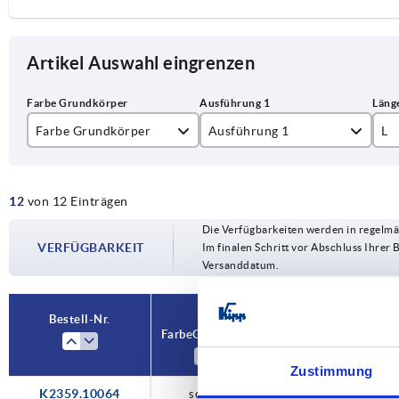
Artikel Auswahl eingrenzen
Farbe Grundkörper
Ausführung 1
L
schwarz
abschließbar
64
12
von 12 Einträgen
nicht abschließbar
76
Die Verfügbarkeiten werden in regelmä
VERFÜGBARKEIT
Im finalen Schritt vor Abschluss Ihrer 
Versanddatum.
Bestell-Nr.
Bestell-Nr.
Farbe Grundkörper
Farbe Grundkörper
Ausführung
Ausführung
L
L
1
1
Zustimmung
K2359.10064
schwarz
schwarz
schwarz
schwarz
schwarz
—
—
—
—
—
—
—
—
abschließbar
abschließbar
abschließbar
abschließbar
abschließbar
abschließbar
nicht
nicht
nicht
nicht
nicht
nicht
nicht
64,
64,
64,
64,
64,
64,
64,
76
76
76
76
76
76