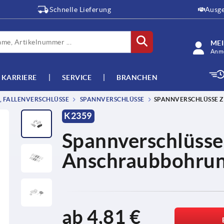
Schnelle Lieferung
Ausge
ME
Anme
KARRIERE
SERVICE
BRANCHEN
 FALLENVERSCHLÜSSE
SPANNVERSCHLÜSSE
SPANNVERSCHLÜSSE 
K2359
Spannverschlüsse
Anschraubbohrun
ab
4,81 €