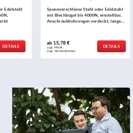
 Edelstahl
Spannverschlüsse Stahl oder Edelstahl
0N,
mit Blechbügel bis 4000N, einstellbar,
ckt
Anschraubbohrungen verdeckt, lange
Ausführung
ab
15,78 €
DETAILS
DETAILS
zzgl. MwSt.
zzgl. Versandkosten