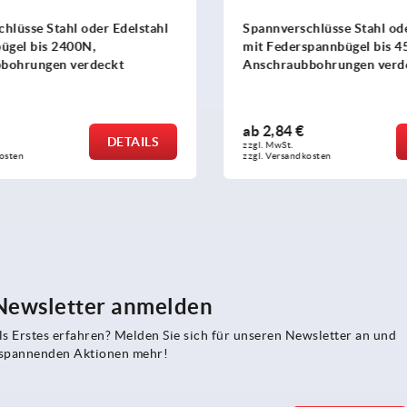
lüsse Stahl oder Edelstahl
Spannverschlüsse Stahl oder
gel bis 2400N,
mit Federspannbügel bis 45
ohrungen verdeckt
Anschraubbohrungen verde
ab
2,84 €
DETAILS
zzgl. MwSt.
sten
zzgl. Versandkosten
 Newsletter anmelden
s Erstes erfahren? Melden Sie sich für unseren Newsletter an und
e spannenden Aktionen mehr!