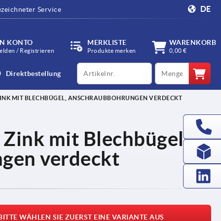
DE
zeichneter Service
IN KONTO
MERKLISTE
WARENKORB
lden / Registrieren
Produkte merken
0,00 €
productCode
qty
Direktbestellung
ZINK MIT BLECHBÜGEL, ANSCHRAUBBOHRUNGEN VERDECKT
 Zink mit Blechbügel,
gen verdeckt
BITTE WÄHLEN SIE ZUERST EINE VARIANTE AUS