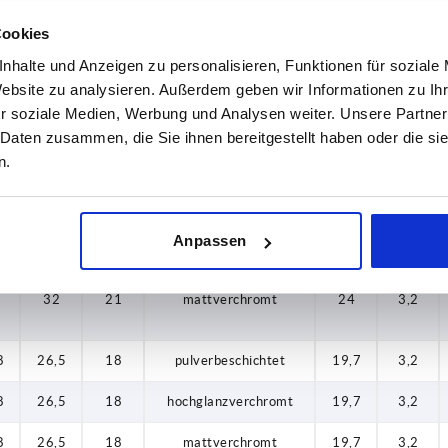
Cookies
8
26,5
18
hochglanzverchromt
19,7
3,2
nhalte und Anzeigen zu personalisieren, Funktionen für soziale
Website zu analysieren. Außerdem geben wir Informationen zu I
r soziale Medien, Werbung und Analysen weiter. Unsere Partner
8
26,5
18
mattverchromt
19,7
3,2
 Daten zusammen, die Sie ihnen bereitgestellt haben oder die s
n.
32
21
pulverbeschichtet
24
3,2
32
21
hochglanzverchromt
24
3,2
Anpassen
32
21
mattverchromt
24
3,2
8
26,5
18
pulverbeschichtet
19,7
3,2
8
26,5
18
hochglanzverchromt
19,7
3,2
8
26,5
18
mattverchromt
19,7
3,2