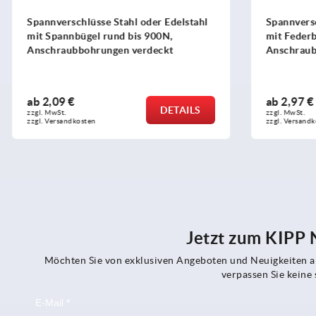
Spannverschlüsse Stahl oder Edelstahl
Spannversch
mit Spannbügel rund bis 900N,
mit Federbü
Anschraubbohrungen verdeckt
Anschraubb
ab
2,09 €
ab
2,97 €
DETAILS
zzgl. MwSt.
zzgl. MwSt.
zzgl. Versandkosten
zzgl. Versandko
Jetzt zum KIPP
Möchten Sie von exklusiven Angeboten und Neuigkeiten al
verpassen Sie kein