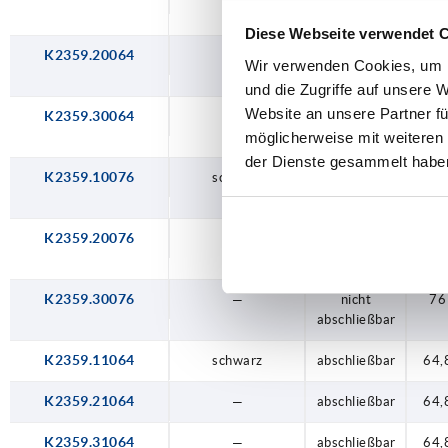
abschließbar
abschließbar
abschließbar
abschließbar
abschließbar
abschließbar
abschließbar
Diese Webseite verwendet 
K2359.20064
—
nicht
64,
Wir verwenden Cookies, um I
abschließbar
und die Zugriffe auf unsere 
Website an unsere Partner fü
K2359.30064
—
nicht
64,
abschließbar
möglicherweise mit weiteren
der Dienste gesammelt habe
K2359.10076
schwarz
nicht
76
abschließbar
K2359.20076
—
nicht
76
abschließbar
K2359.30076
—
nicht
76
abschließbar
K2359.11064
schwarz
abschließbar
64,
K2359.21064
—
abschließbar
64,
K2359.31064
—
abschließbar
64,