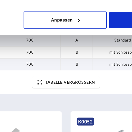
Haltekraft F1 N
Form
Form-Typ
Anpassen
700
A
Standard
700
A
Standard
700
B
mit Schloss
700
B
mit Schloss
TABELLE VERGRÖSSERN
K0052