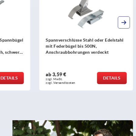
 Spannbügel
Spannverschlüsse Stahl oder Edelstahl
mit Federbügel bis 500N,
h, schwere
Anschraubbohrungen verdeckt
ab
3,59 €
DETAILS
DETAILS
zzgl. MwSt.
zzgl. Versandkosten