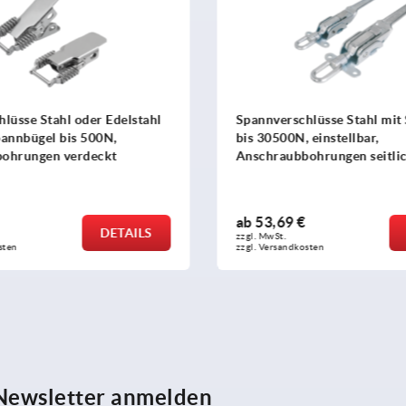
lüsse Stahl oder Edelstahl
Spannverschlüsse Stahl mit
pannbügel bis 500N,
bis 30500N, einstellbar,
ohrungen verdeckt
Anschraubbohrungen seitlic
Ausführung
ab
53,69 €
DETAILS
zzgl. MwSt.
sten
zzgl. Versandkosten
 Newsletter anmelden