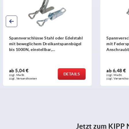
Spannverschlüsse Stahl oder Edelstahl
Spannversch
mit beweglichem Dreikantspannbügel
mit Feders
bis 1000N, einstellbar,
Anschraubb
Anschraubbohrungen sichtbar
ab
5,04 €
ab
6,48 €
DETAILS
zzgl. MwSt.
zzgl. MwSt.
zzgl. Versandkosten
zzgl. Versandko
Jetzt zum KIPP