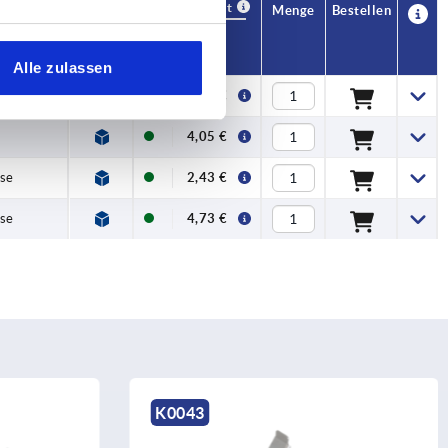
Verfügbarkeit
CAD
Menge
Bestellen
Preis
Alle zulassen
2,03 €
4,05 €
öse
2,43 €
öse
4,73 €
K0043