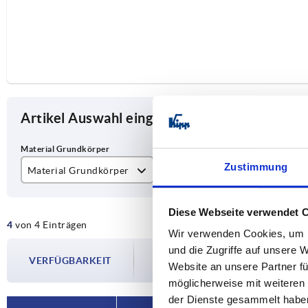
Artikel Auswahl eingrenzen
Zustimmung
Material Grundkörper
Haltekraft F1 N
Fo
Edelstahl
700
A
Diese Webseite verwendet 
4
von 4 Einträgen
Stahl
B
Wir verwenden Cookies, um I
Die Verfügbarkeiten werden in regelmä
und die Zugriffe auf unsere 
VERFÜGBARKEIT
Im finalen Schritt vor Abschluss Ihrer 
Website an unsere Partner fü
Versanddatum.
möglicherweise mit weiteren
der Dienste gesammelt habe