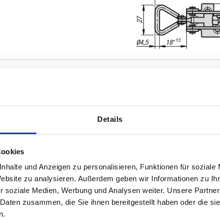
Details
rm
Form-Typ
mit Schlossöse
Cookies
TABELLE VERGRÖSSERN
Standard
nhalte und Anzeigen zu personalisieren, Funktionen für soziale
ßigen Abständen mehrmals täglich aktualisiert.
Website zu analysieren. Außerdem geben wir Informationen zu I
1-3 Tage
Bestellung erfahren Sie das bestätigte
r soziale Medien, Werbung und Analysen weiter. Unsere Partner
4-20 Tage
 Daten zusammen, die Sie ihnen bereitgestellt haben oder die s
n.