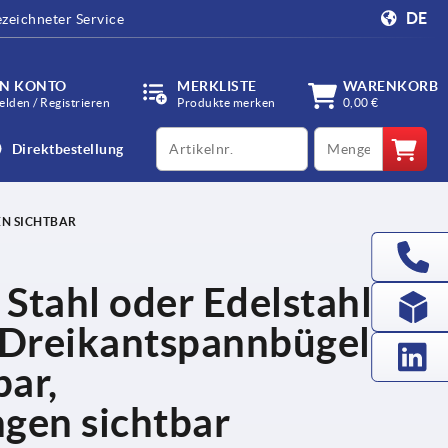
DE
zeichneter Service
IN KONTO
MERKLISTE
WARENKORB
lden / Registrieren
Produkte merken
0,00 €
productCode
qty
Direktbestellung
EN SICHTBAR
Stahl oder Edelstahl
 Dreikantspannbügel
bar,
gen sichtbar