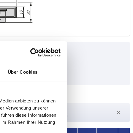
Über Cookies
 Medien anbieten zu können
hrer Verwendung unserer
Lieferzeit auf Anfrage
 führen diese Informationen
Derzeit nicht auf Lager
ie im Rahmen Ihrer Nutzung