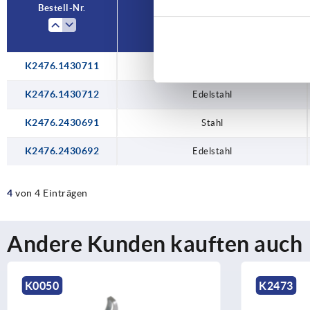
Bestell-Nr.
Material Grundkörper
K2476.1430711
Stahl
K2476.1430712
Edelstahl
K2476.2430691
Stahl
K2476.2430692
Edelstahl
4
von 4 Einträgen
Andere Kunden kauften auch
K0050
K2473