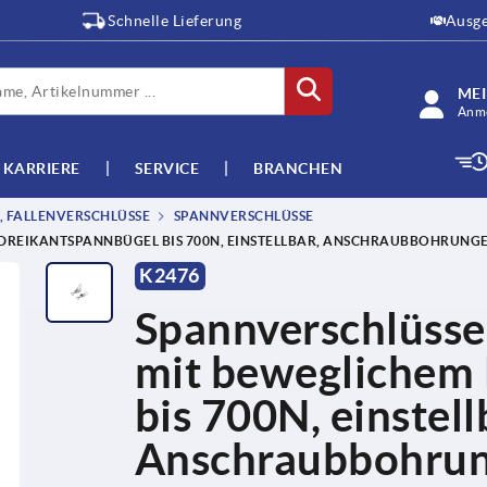
Schnelle Lieferung
Ausge
ME
Anme
KARRIERE
SERVICE
BRANCHEN
 FALLENVERSCHLÜSSE
SPANNVERSCHLÜSSE
 DREIKANTSPANNBÜGEL BIS 700N, EINSTELLBAR, ANSCHRAUBBOHRUNG
K2476
Spannverschlüsse 
mit beweglichem
bis 700N, einstell
Anschraubbohrun