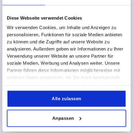
1,67 €
DETAILS
zzgl. MwSt.
zzgl. Versandkosten
Diese Webseite verwendet Cookies
Wir verwenden Cookies, um Inhalte und Anzeigen zu
K2470
personalisieren, Funktionen für soziale Medien anbieten
zu können und die Zugriffe auf unsere Website zu
analysieren. Außerdem geben wir Informationen zu Ihrer
Verwendung unserer Website an unsere Partner für
soziale Medien, Werbung und Analysen weiter. Unsere
Partner führen diese Informationen möglicherweise mit
weiteren Daten zusammen, die Sie ihnen bereitgestellt
SPANNVERSCHLUSS MIT SPANNBÜGEL,
haben oder die sie im Rahmen Ihrer Nutzung der Dienste
ANSCHRAUBBOHRUNG VERDECKT, FORM:B, F1=250,
gesammelt haben.
EDELSTAHL 1.4301 ELEKTROLYTISCH POLIERT
Alle zulassen
MATERIAL GRUNDKÖRPER=EDELSTAHL
HALTEKRAFT F1 N=250
FORM=B
D2=2,5
Anpassen
Bestellnummer:
K2470.2420512