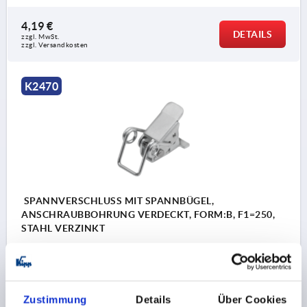
4,19 €
DETAILS
zzgl. MwSt.
zzgl. Versandkosten
K2470
SPANNVERSCHLUSS MIT SPANNBÜGEL,
ANSCHRAUBBOHRUNG VERDECKT, FORM:B, F1=250,
STAHL VERZINKT
MATERIAL GRUNDKÖRPER=STAHL
HALTEKRAFT F1 N=250
FORM=B
D2=2,5
Bestellnummer:
K2470.2420511
Zustimmung
Details
Über Cookies