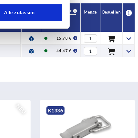
Verfügbarkeit
CAD
Menge
Bestellen
Alle zulassen
Preis
15,78 €
44,47 €
K0048