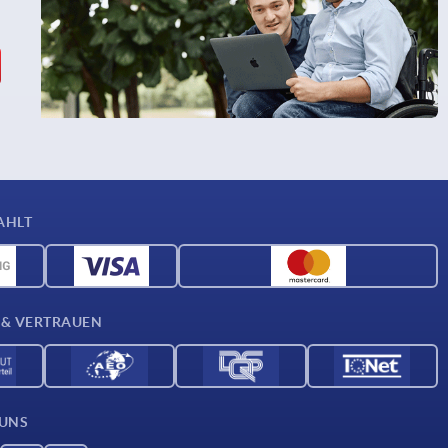
AHLT
 & VERTRAUEN
 UNS