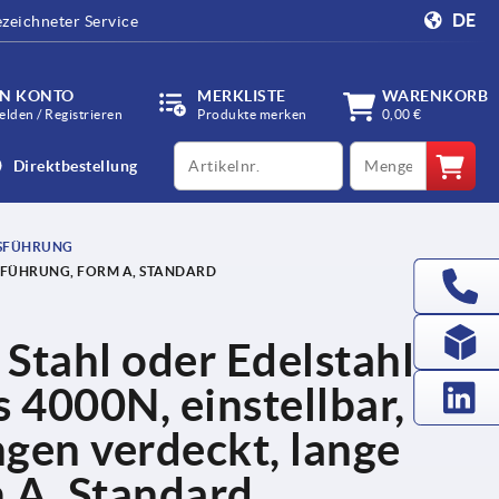
DE
zeichneter Service
IN KONTO
MERKLISTE
WARENKORB
lden / Registrieren
Produkte merken
0,00 €
productCode
qty
Direktbestellung
USFÜHRUNG
SFÜHRUNG, FORM A, STANDARD
Stahl oder Edelstahl
s 4000N, einstellbar,
en verdeckt, lange
 A, Standard