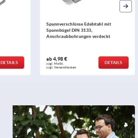
 mit
Spannverschlüsse Stahl oder Edelstahl
mit Blechbügel bis 4000N, einstellbar,
ckt
Anschraubbohrungen sichtbar, lange
Ausführung
ab
15,78 €
DETAILS
DETAILS
zzgl. MwSt.
zzgl. Versandkosten