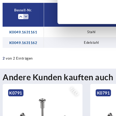
Bestell-Nr.
Material Grundkörper
K0049.1631161
Stahl
K0049.1631162
Edelstahl
2
von 2 Einträgen
Andere Kunden kauften auch
NEU
K0791
K0790