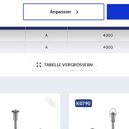
Anpassen
Form
Haltekraft F1 N
A
4000
A
4000
TABELLE VERGRÖSSERN
NEU
K1336