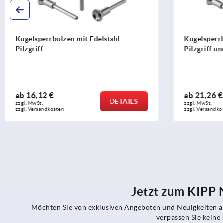
Kugelsperrbolzen mit Edelstahl-
Kugelsperr
Pilzgriff und hoher Scherfestigkeit
Scherfestig
ab
21,26 €
ab
14,30 €
DETAILS
zzgl. MwSt.
zzgl. MwSt.
zzgl. Versandkosten
zzgl. Versandko
Jetzt zum KIPP
Möchten Sie von exklusiven Angeboten und Neuigkeiten al
verpassen Sie kein