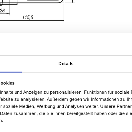
Details
ltekraft F1 N
Cookies
nhalte und Anzeigen zu personalisieren, Funktionen für soziale
00
Website zu analysieren. Außerdem geben wir Informationen zu I
TABELLE VERGRÖSSERN
r soziale Medien, Werbung und Analysen weiter. Unsere Partner
 Daten zusammen, die Sie ihnen bereitgestellt haben oder die s
ßigen Abständen mehrmals täglich aktualisiert.
1-3 Tage
Bestellung erfahren Sie das bestätigte
n.
4-20 Tage