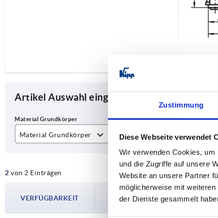
Artikel Auswahl eingrenzen
Zustimmung
Material Grundkörper
Form
Ha
Diese Webseite verwendet 
Wir verwenden Cookies, um I
Edelstahl
A
40
und die Zugriffe auf unsere 
2
von 2 Einträgen
Stahl
Website an unsere Partner fü
möglicherweise mit weiteren
Die Verfügbarkeiten werden in regelmä
VERFÜGBARKEIT
Im finalen Schritt vor Abschluss Ihrer 
der Dienste gesammelt habe
Versanddatum.