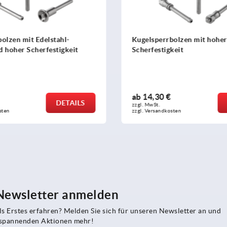
bolzen mit hoher
Spannverschlüsse Edelstahl
keit
Spannbügel DIN 3133,
Anschraubbohrungen verde
ab
4,98 €
DETAILS
zzgl. MwSt.
sten
zzgl. Versandkosten
 Newsletter anmelden
s Erstes erfahren? Melden Sie sich für unseren Newsletter an und
e spannenden Aktionen mehr!