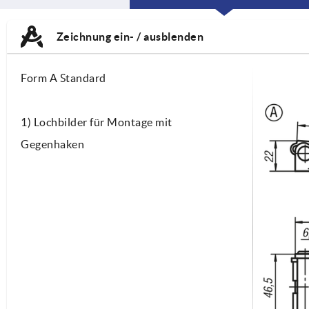
CURRENT
CURRENT
TAB:
TAB:
Zeichnung ein- / ausblenden
Form A Standard
1) Lochbilder für Montage mit
Gegenhaken