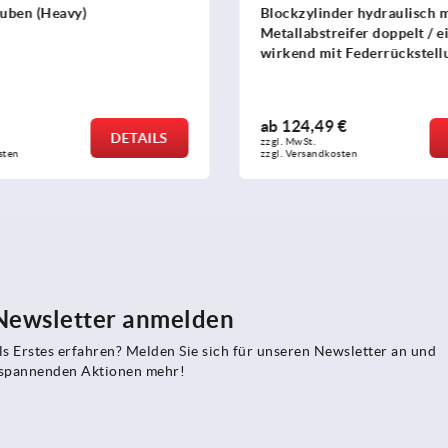
uben (Heavy)
Blockzylinder hydraulisch m
Metallabstreifer doppelt / e
wirkend mit Federrückstell
ab
124,49 €
DETAILS
zzgl. MwSt.
sten
zzgl. Versandkosten
 Newsletter anmelden
s Erstes erfahren? Melden Sie sich für unseren Newsletter an und
e spannenden Aktionen mehr!