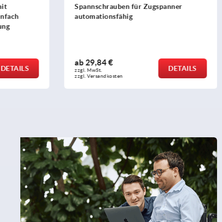
it
Spannschrauben für Zugspanner
infach
automationsfähig
ung
ab
29,84 €
DETAILS
DETAILS
zzgl. MwSt.
zzgl. Versandkosten