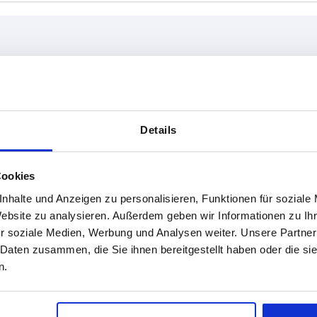
Details
TABELLE VERGRÖSSERN
ßigen Abständen mehrmals täglich aktualisiert.
Cookies
1-3 Tage
Bestellung erfahren Sie das bestätigte
4-20 Tage
nhalte und Anzeigen zu personalisieren, Funktionen für soziale
Website zu analysieren. Außerdem geben wir Informationen zu I
r soziale Medien, Werbung und Analysen weiter. Unsere Partner
 Daten zusammen, die Sie ihnen bereitgestellt haben oder die s
Ausführung 2
n.
rechts / Druck