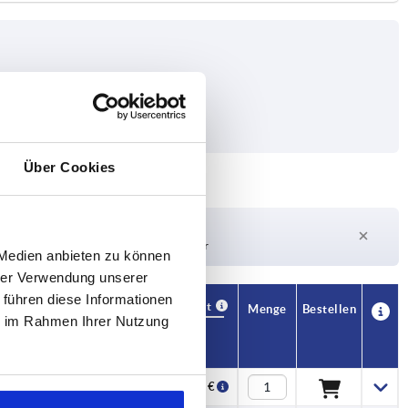
Über Cookies
Lieferzeit auf Anfrage
Derzeit nicht auf Lager
 Medien anbieten zu können
hrer Verwendung unserer
 führen diese Informationen
Verfügbarkeit
CAD
Menge
Bestellen
ie im Rahmen Ihrer Nutzung
Preis
176,36 €