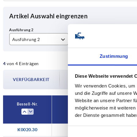
Artikel Auswahl eingrenzen
Ausführung 2
links / Druck
Zustimmung
4
von 4 Einträgen
links / Zug
Die Verfügbarkeiten werden in regelmä
Diese Webseite verwendet 
rechts / Druck
VERFÜGBARKEIT
Im finalen Schritt vor Abschluss Ihrer 
Wir verwenden Cookies, um I
Versanddatum.
rechts / Zug
und die Zugriffe auf unsere 
Website an unsere Partner fü
Bestell-Nr.
möglicherweise mit weiteren
der Dienste gesammelt habe
K0020.30