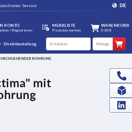
DE
zeichneter Service
IN KONTO
MERKLISTE
WARENKORB
lden / Registrieren
Produkte merken
0,00 €
productCode
qty
Direktbestellung
 DURCHGEHENDER BOHRUNG
tima" mit
ohrung