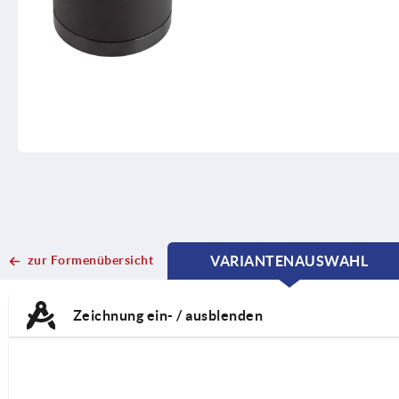
zur Formenübersicht
VARIANTENAUSWAHL
CURRENT
CURRENT
TAB:
TAB:
Zeichnung ein- / ausblenden