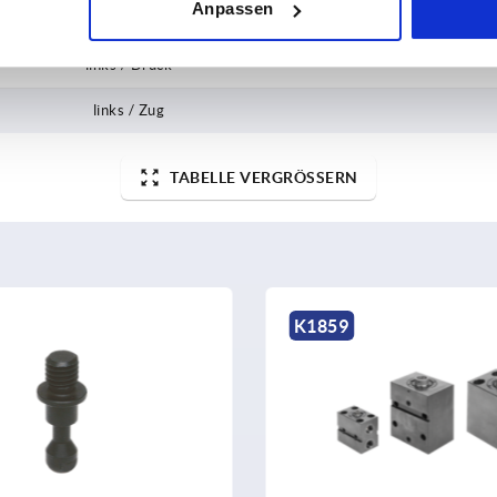
Anpassen
rechts / Zug
links / Druck
links / Zug
TABELLE VERGRÖSSERN
K1859