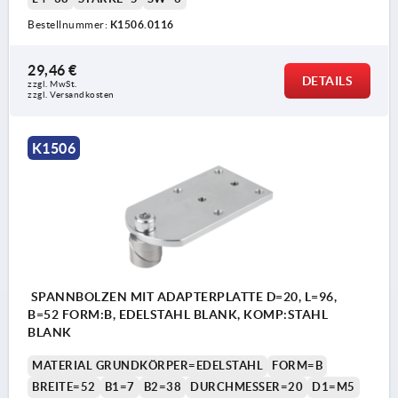
Bestellnummer:
K1506.0116
29,46 €
DETAILS
zzgl. MwSt.
zzgl. Versandkosten
K1506
SPANNBOLZEN MIT ADAPTERPLATTE D=20, L=96,
B=52 FORM:B, EDELSTAHL BLANK, KOMP:STAHL
BLANK
MATERIAL GRUNDKÖRPER=EDELSTAHL
FORM=B
BREITE=52
B1=7
B2=38
DURCHMESSER=20
D1=M5