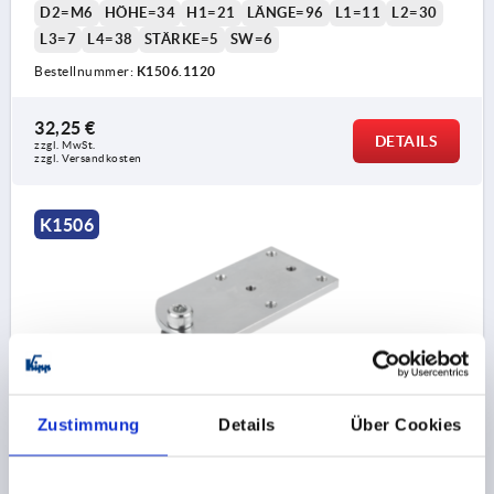
D2=M6
HÖHE=34
H1=21
LÄNGE=96
L1=11
L2=30
L3=7
L4=38
STÄRKE=5
SW=6
Bestellnummer:
K1506.1120
32,25 €
DETAILS
zzgl. MwSt.
zzgl. Versandkosten
K1506
SPANNBOLZEN MIT ADAPTERPLATTE D=28, L=96,
Zustimmung
Details
Über Cookies
B=52 FORM:B, STAHL BRÜNIERT, KOMP:STAHL
BRÜNIERT