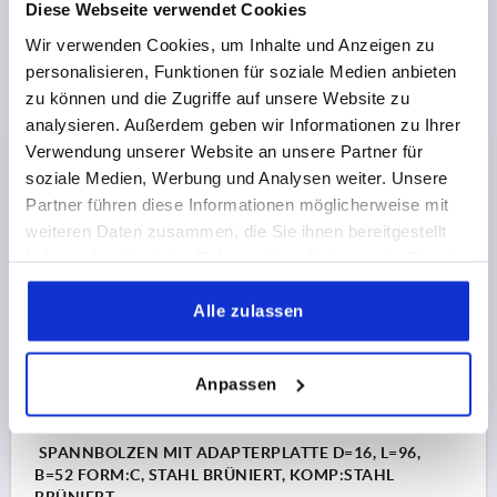
MATERIAL GRUNDKÖRPER=STAHL
FORM=B
BREITE=52
Diese Webseite verwendet Cookies
B1=7
B2=38
DURCHMESSER=28
D1=M5
D2=M6
Wir verwenden Cookies, um Inhalte und Anzeigen zu
HÖHE=41
H1=28
LÄNGE=96
L1=11
L2=30
L3=7
personalisieren, Funktionen für soziale Medien anbieten
L4=38
STÄRKE=5
SW=6
zu können und die Zugriffe auf unsere Website zu
Bestellnummer:
K1506.0128
analysieren. Außerdem geben wir Informationen zu Ihrer
Verwendung unserer Website an unsere Partner für
37,85 €
soziale Medien, Werbung und Analysen weiter. Unsere
DETAILS
zzgl. MwSt.
zzgl. Versandkosten
Partner führen diese Informationen möglicherweise mit
weiteren Daten zusammen, die Sie ihnen bereitgestellt
haben oder die sie im Rahmen Ihrer Nutzung der Dienste
K1506
gesammelt haben.
Alle zulassen
Anpassen
SPANNBOLZEN MIT ADAPTERPLATTE D=16, L=96,
B=52 FORM:C, STAHL BRÜNIERT, KOMP:STAHL