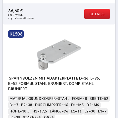
36,60 €
DETAILS
zzgl. MwSt.
zzgl. Versandkosten
K1506
SPANNBOLZEN MIT ADAPTERPLATTE D=16, L=96,
B=52 FORM:B, STAHL BRÜNIERT, KOMP:STAHL
BRÜNIERT
MATERIAL GRUNDKÖRPER=STAHL
FORM=B
BREITE=52
B1=7
B2=38
DURCHMESSER=16
D1=M5
D2=M6
HÖHE=30,5
H1=17,5
LÄNGE=96
L1=11
L2=30
L3=7
L4=38
STÄRKE=5
SW=6