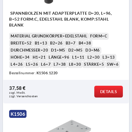
SPANNBOLZEN MIT ADAPTERPLATTE D=20, L=96,
B=52 FORM:C, EDELSTAHL BLANK, KOMP:STAHL
BLANK
MATERIAL GRUNDKÖRPER=EDELSTAHL
FORM=C
BREITE=52
B1=13
B2=26
B3=7
B4=38
DURCHMESSER=20
D1=M5
D2=M5
D3=M6
HÖHE=34
H1=21
LÄNGE=96
L1=11
L2=30
L3=13
L4=26
L5=26
L6=7
L7=38
L8=30
STÄRKE=5
SW=6
Bestellnummer:
K1506.1220
37,58 €
DETAILS
zzgl. MwSt.
zzgl. Versandkosten
K1506