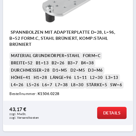
SPANNBOLZEN MIT ADAPTERPLATTE D=28, L=96,
B=52 FORM:C, STAHL BRÜNIERT, KOMP:STAHL
BRÜNIERT
MATERIAL GRUNDKÖRPER=STAHL
FORM=C
BREITE=52
B1=13
B2=26
B3=7
B4=38
DURCHMESSER=28
D1=M5
D2=M5
D3=M6
HÖHE=41
H1=28
LÄNGE=96
L1=11
L2=30
L3=13
L4=26
L5=26
L6=7
L7=38
L8=30
STÄRKE=5
SW=6
Bestellnummer:
K1506.0228
43,17 €
DETAILS
zzgl. MwSt.
zzgl. Versandkosten