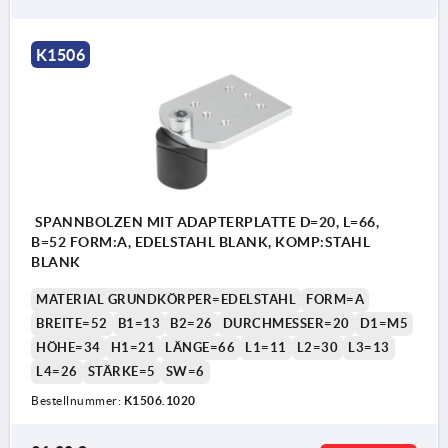
K1506
SPANNBOLZEN MIT ADAPTERPLATTE D=20, L=66,
B=52 FORM:A, EDELSTAHL BLANK, KOMP:STAHL
BLANK
MATERIAL GRUNDKÖRPER=EDELSTAHL
FORM=A
BREITE=52
B1=13
B2=26
DURCHMESSER=20
D1=M5
HÖHE=34
H1=21
LÄNGE=66
L1=11
L2=30
L3=13
L4=26
STÄRKE=5
SW=6
Bestellnummer:
K1506.1020