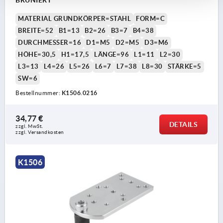
BRÜNIERT
MATERIAL GRUNDKÖRPER=STAHL
FORM=C
BREITE=52
B1=13
B2=26
B3=7
B4=38
DURCHMESSER=16
D1=M5
D2=M5
D3=M6
HÖHE=30,5
H1=17,5
LÄNGE=96
L1=11
L2=30
L3=13
L4=26
L5=26
L6=7
L7=38
L8=30
STÄRKE=5
SW=6
Bestellnummer:
K1506.0216
34,77 €
DETAILS
zzgl. MwSt.
zzgl. Versandkosten
K1506