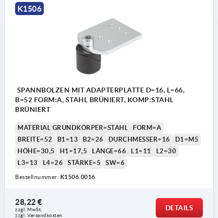
K1506
SPANNBOLZEN MIT ADAPTERPLATTE D=16, L=66,
B=52 FORM:A, STAHL BRÜNIERT, KOMP:STAHL
BRÜNIERT
MATERIAL GRUNDKÖRPER=STAHL
FORM=A
BREITE=52
B1=13
B2=26
DURCHMESSER=16
D1=M5
HÖHE=30,5
H1=17,5
LÄNGE=66
L1=11
L2=30
L3=13
L4=26
STÄRKE=5
SW=6
Bestellnummer:
K1506.0016
28,22 €
DETAILS
zzgl. MwSt.
zzgl. Versandkosten