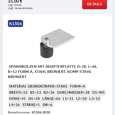
31,00 €
DETAILS
zzgl. MwSt.
zzgl. Versandkosten
K1506
SPANNBOLZEN MIT ADAPTERPLATTE D=28, L=66,
B=52 FORM:A, STAHL BRÜNIERT, KOMP:STAHL
BRÜNIERT
MATERIAL GRUNDKÖRPER=STAHL
FORM=A
BREITE=52
B1=13
B2=26
DURCHMESSER=28
D1=M5
HÖHE=41
H1=28
LÄNGE=66
L1=11
L2=30
L3=13
L4=26
STÄRKE=5
SW=6
Bestellnummer:
K1506.0028