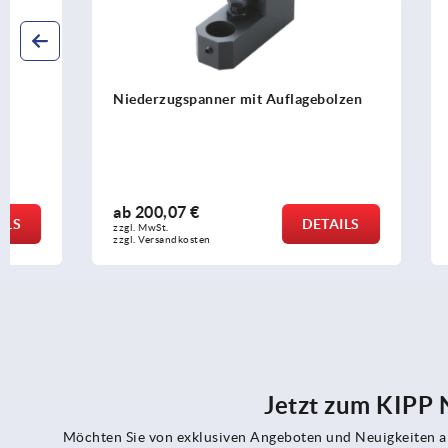
Niederzugspanner mit Auflagebolzen
Niederzugs
mit Langlö
ab
200,07 €
ab
254,30 
DETAILS
zzgl. MwSt.
zzgl. MwSt.
zzgl. Versandkosten
zzgl. Versandko
Jetzt zum KIPP
Möchten Sie von exklusiven Angeboten und Neuigkeiten al