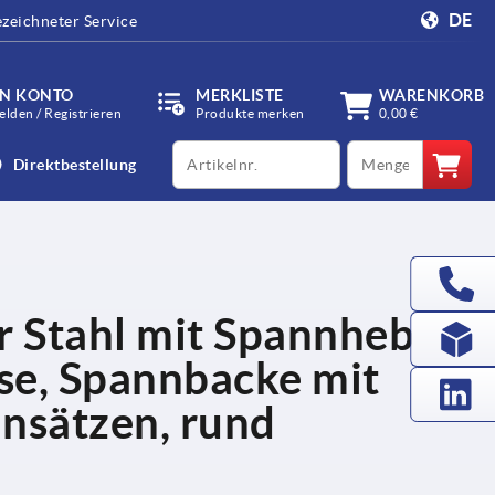
DE
zeichneter Service
IN KONTO
MERKLISTE
WARENKORB
lden / Registrieren
Produkte merken
0,00 €
productCode
qty
Direktbestellung
 Stahl mit Spannhebel
se, Spannbacke mit
insätzen, rund