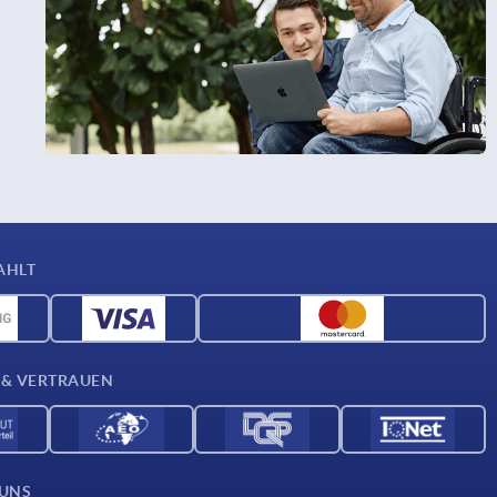
AHLT
 & VERTRAUEN
 UNS