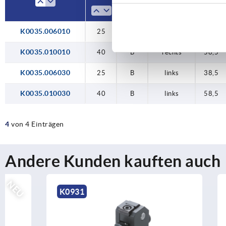
1
1
K0035.006010
25
40
25
40
25
B
B
B
B
B
rechts
rechts
rechts
links
links
38,5
58,5
38,5
58,5
38,5
K0035.010010
40
B
rechts
58,5
K0035.006030
25
B
links
38,5
K0035.010030
40
B
links
58,5
4
von 4 Einträgen
Andere Kunden kauften auch
K0931
K0831