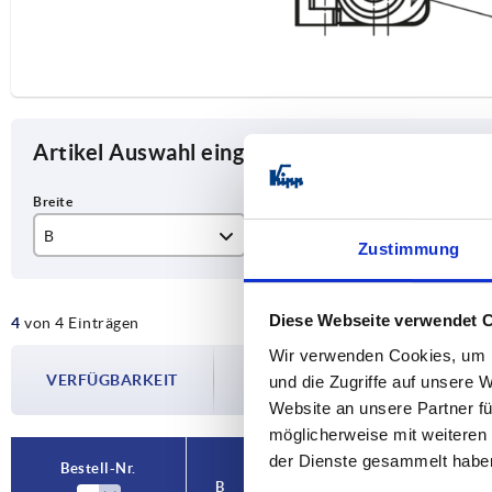
Artikel Auswahl eingrenzen
B
Form
Au
Zustimmung
25
B
lin
Diese Webseite verwendet 
4
von 4 Einträgen
40
re
Wir verwenden Cookies, um I
Die Verfügbarkeiten werden in regelmä
VERFÜGBARKEIT
Im finalen Schritt vor Abschluss Ihrer 
und die Zugriffe auf unsere 
Versanddatum.
Website an unsere Partner fü
möglicherweise mit weiteren
der Dienste gesammelt habe
Bestell-Nr.
Bestell-Nr.
B
B
Form
Form
Ausführung
Ausführung
A
A