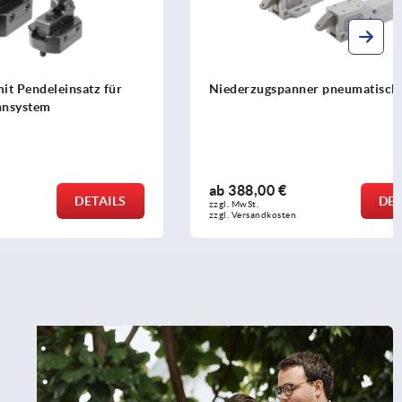
satz für
Niederzugspanner pneumatisch
ab
388,00 €
DETAILS
DETAILS
zzgl. MwSt.
zzgl. Versandkosten