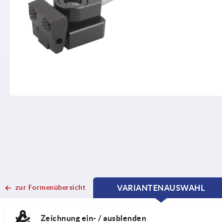
zur Formenübersicht
VARIANTENAUSWAHL
CURRENT
CURRENT
TAB:
TAB:
Zeichnung ein- / ausblenden