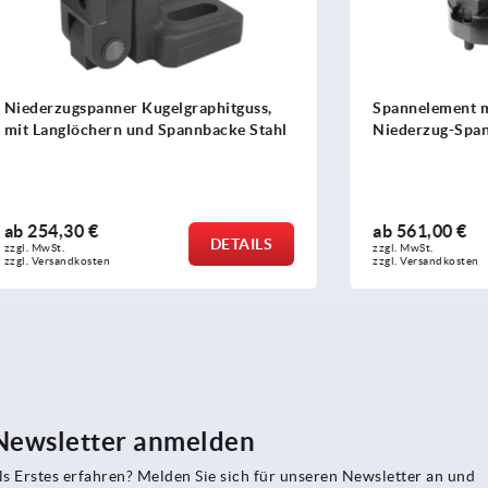
panner Kugelgraphitguss,
Spannelement mit Pendelein
chern und Spannbacke Stahl
Niederzug-Spannsystem
€
ab
561,00 €
DETAILS
zzgl. MwSt.
sten
zzgl. Versandkosten
 Newsletter anmelden
s Erstes erfahren? Melden Sie sich für unseren Newsletter an und