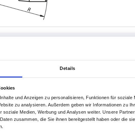
sführung 1
A
D
Details
ks
38,5
12
Cookies
TABELLE VERGRÖSSERN
chts
58,5
18
nhalte und Anzeigen zu personalisieren, Funktionen für soziale
ßigen Abständen mehrmals täglich aktualisiert.
1-3 Tage
Bestellung erfahren Sie das bestätigte
Website zu analysieren. Außerdem geben wir Informationen zu I
4-20 Tage
r soziale Medien, Werbung und Analysen weiter. Unsere Partner
 Daten zusammen, die Sie ihnen bereitgestellt haben oder die s
n.
D
D
D1
D1
E
E
H
H
H1
H1
K
K
L
L