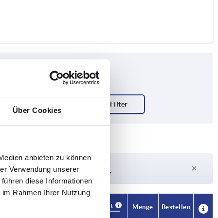
Über Cookies
 Medien anbieten zu können
Lieferzeit auf Anfrage
hrer Verwendung unserer
Derzeit nicht auf Lager
 führen diese Informationen
ie im Rahmen Ihrer Nutzung
Verfügbarkeit
Verfügbarkeit
CAD
CAD
Menge
Menge
Bestellen
Bestellen
L1
L1
L2
L2
L3
L3
R
R
F
F
Preis
Preis