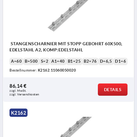
STANGENSCHARNIER MIT STOPP GEBOHRT 60X500,
EDELSTAHL A2, KOMP:EDELSTAHL
A=60
B=500
S=2
A1=40
B1=25
B2=76
D=6,5
D1=6
Bestellnummer:
K2162.11060050020
86,14 €
DETAILS
zzgl. MwSt.
zzgl. Versandkosten
K2162