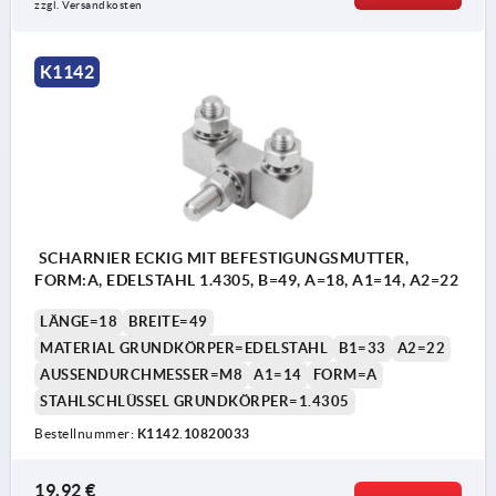
zzgl. Versandkosten
K1142
SCHARNIER ECKIG MIT BEFESTIGUNGSMUTTER,
FORM:A, EDELSTAHL 1.4305, B=49, A=18, A1=14, A2=22
LÄNGE=18
BREITE=49
MATERIAL GRUNDKÖRPER=EDELSTAHL
B1=33
A2=22
AUSSENDURCHMESSER=M8
A1=14
FORM=A
STAHLSCHLÜSSEL GRUNDKÖRPER=1.4305
Bestellnummer:
K1142.10820033
19,92 €