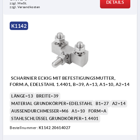
DETAILS
zzgl. MwSt.
zzgl. Versandkosten
K1142
SCHARNIER ECKIG MIT BEFESTIGUNGSMUTTER,
FORM:A, EDELSTAHL 1.4401, B=39, A=13, A1=10, A2=14
LÄNGE=13
BREITE=39
MATERIAL GRUNDKÖRPER=EDELSTAHL
B1=27
A2=14
AUSSENDURCHMESSER=M6
A1=10
FORM=A
STAHLSCHLÜSSEL GRUNDKÖRPER=1.4401
Bestellnummer:
K1142.20614027