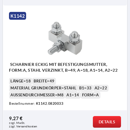
K1142
SCHARNIER ECKIG MIT BEFESTIGUNGSMUTTER,
FORM:A, STAHL VERZINKT, B=49, A=18, A1=14, A2=22
LÄNGE=18
BREITE=49
MATERIAL GRUNDKÖRPER=STAHL
B1=33
A2=22
AUSSENDURCHMESSER=M8
A1=14
FORM=A
Bestellnummer:
K1142.0820033
9,27 €
DETAILS
zzgl. MwSt.
zzgl. Versandkosten