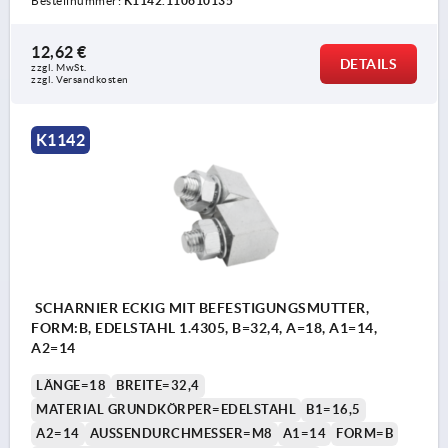
Bestellnummer:
K1142.110610135
12,62 €
DETAILS
zzgl. MwSt.
zzgl. Versandkosten
K1142
SCHARNIER ECKIG MIT BEFESTIGUNGSMUTTER,
FORM:B, EDELSTAHL 1.4305, B=32,4, A=18, A1=14,
A2=14
LÄNGE=18
BREITE=32,4
MATERIAL GRUNDKÖRPER=EDELSTAHL
B1=16,5
A2=14
AUSSENDURCHMESSER=M8
A1=14
FORM=B