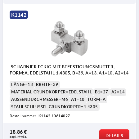
K1142
SCHARNIER ECKIG MIT BEFESTIGUNGSMUTTER,
FORM:A, EDELSTAHL 1.4305, B=39, A=13, A1=10, A2=14
LÄNGE=13
BREITE=39
MATERIAL GRUNDKÖRPER=EDELSTAHL
B1=27
A2=14
AUSSENDURCHMESSER=M6
A1=10
FORM=A
STAHLSCHLÜSSEL GRUNDKÖRPER=1.4305
Bestellnummer:
K1142.10614027
18,86 €
DETAILS
zzgl. MwSt.