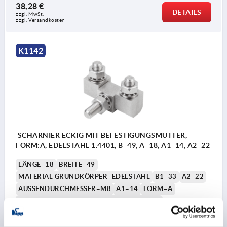
38,28 €
DETAILS
zzgl. MwSt.
zzgl. Versandkosten
K1142
SCHARNIER ECKIG MIT BEFESTIGUNGSMUTTER,
FORM:A, EDELSTAHL 1.4401, B=49, A=18, A1=14, A2=22
LÄNGE=18
BREITE=49
MATERIAL GRUNDKÖRPER=EDELSTAHL
B1=33
A2=22
AUSSENDURCHMESSER=M8
A1=14
FORM=A
STAHLSCHLÜSSEL GRUNDKÖRPER=1.4401
Bestellnummer:
K1142.20820033