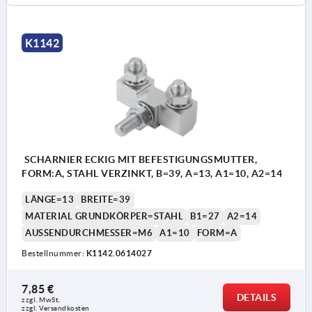
K1142
SCHARNIER ECKIG MIT BEFESTIGUNGSMUTTER,
FORM:A, STAHL VERZINKT, B=39, A=13, A1=10, A2=14
LÄNGE=13
BREITE=39
MATERIAL GRUNDKÖRPER=STAHL
B1=27
A2=14
AUSSENDURCHMESSER=M6
A1=10
FORM=A
Bestellnummer:
K1142.0614027
7,85 €
DETAILS
zzgl. MwSt.
zzgl. Versandkosten