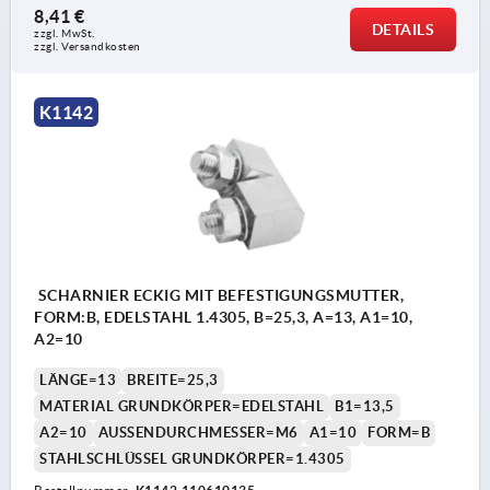
8,41 €
DETAILS
zzgl. MwSt.
zzgl. Versandkosten
K1142
SCHARNIER ECKIG MIT BEFESTIGUNGSMUTTER,
FORM:B, EDELSTAHL 1.4305, B=25,3, A=13, A1=10,
A2=10
LÄNGE=13
BREITE=25,3
MATERIAL GRUNDKÖRPER=EDELSTAHL
B1=13,5
A2=10
AUSSENDURCHMESSER=M6
A1=10
FORM=B
STAHLSCHLÜSSEL GRUNDKÖRPER=1.4305