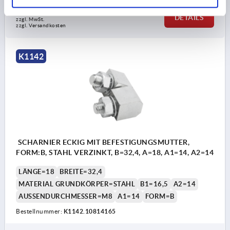
5,46 €
DETAILS
zzgl. MwSt.
zzgl. Versandkosten
K1142
SCHARNIER ECKIG MIT BEFESTIGUNGSMUTTER,
FORM:B, STAHL VERZINKT, B=32,4, A=18, A1=14, A2=14
LÄNGE=18
BREITE=32,4
MATERIAL GRUNDKÖRPER=STAHL
B1=16,5
A2=14
AUSSENDURCHMESSER=M8
A1=14
FORM=B
Bestellnummer:
K1142.10814165