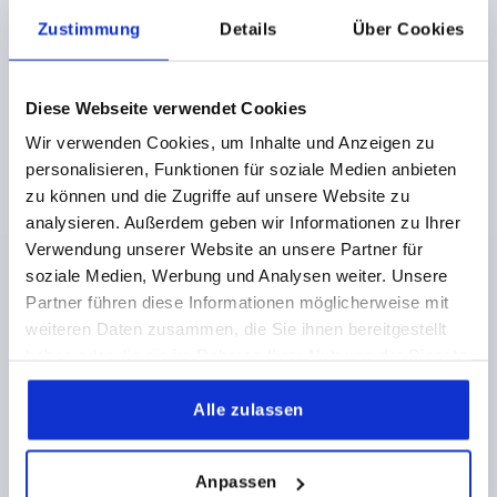
Zustimmung
Details
Über Cookies
54,10 €
DETAILS
zzgl. MwSt.
zzgl. Versandkosten
Diese Webseite verwendet Cookies
K1142
Wir verwenden Cookies, um Inhalte und Anzeigen zu
personalisieren, Funktionen für soziale Medien anbieten
zu können und die Zugriffe auf unsere Website zu
analysieren. Außerdem geben wir Informationen zu Ihrer
Verwendung unserer Website an unsere Partner für
soziale Medien, Werbung und Analysen weiter. Unsere
Partner führen diese Informationen möglicherweise mit
SCHARNIER ECKIG MIT BEFESTIGUNGSMUTTER,
weiteren Daten zusammen, die Sie ihnen bereitgestellt
FORM:B, STAHL VERZINKT, B=25,3, A=13, A1=10, A2=10
haben oder die sie im Rahmen Ihrer Nutzung der Dienste
LÄNGE=13
BREITE=25,3
gesammelt haben.
MATERIAL GRUNDKÖRPER=STAHL
B1=13,5
A2=10
Alle zulassen
AUSSENDURCHMESSER=M6
A1=10
FORM=B
Bestellnummer:
K1142.10610135
Anpassen