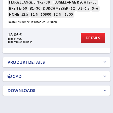
FLÜGELLÄNGE LINKS=38
FLÜGELLÄNGE RECHTS=38
BREITE=50
B1=30
DURCHMESSER=12
D1=6,2
S=6
HÖHE=12,5
F1 N=10800
F2 N =1500
Bestellnummer:
K1852.06382828
18,05 €
DETAILS
zzgl. MwSt.
zzgl. Versandkosten
PRODUKTDETAILS
CAD
DOWNLOADS