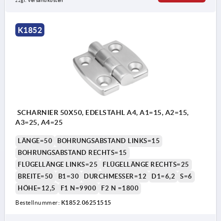
zzgl. Versandkosten
K1852
SCHARNIER 50X50, EDELSTAHL A4, A1=15, A2=15,
A3=25, A4=25
LÄNGE=50
BOHRUNGSABSTAND LINKS=15
BOHRUNGSABSTAND RECHTS=15
FLÜGELLÄNGE LINKS=25
FLÜGELLÄNGE RECHTS=25
BREITE=50
B1=30
DURCHMESSER=12
D1=6,2
S=6
HÖHE=12,5
F1 N=9900
F2 N =1800
Bestellnummer:
K1852.06251515