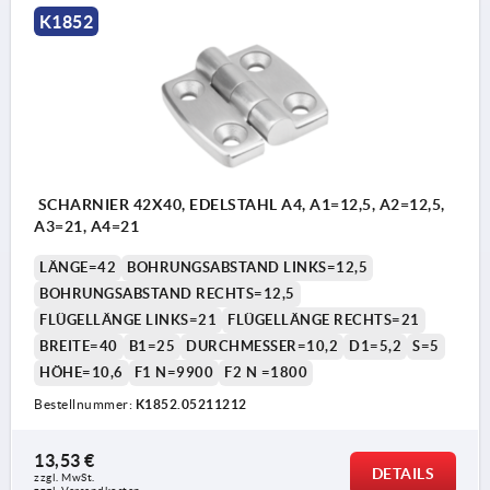
K1852
SCHARNIER 42X40, EDELSTAHL A4, A1=12,5, A2=12,5,
A3=21, A4=21
LÄNGE=42
BOHRUNGSABSTAND LINKS=12,5
BOHRUNGSABSTAND RECHTS=12,5
FLÜGELLÄNGE LINKS=21
FLÜGELLÄNGE RECHTS=21
BREITE=40
B1=25
DURCHMESSER=10,2
D1=5,2
S=5
HÖHE=10,6
F1 N=9900
F2 N =1800
Bestellnummer:
K1852.05211212
13,53 €
DETAILS
zzgl. MwSt.