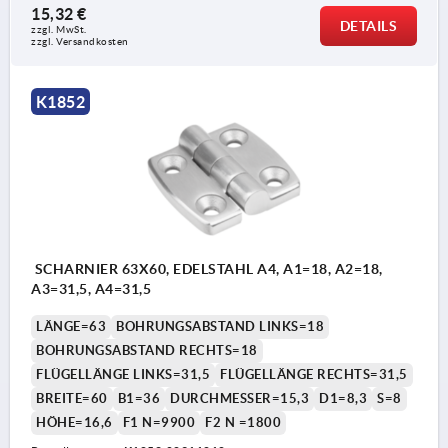
15,32 €
DETAILS
zzgl. MwSt.
zzgl. Versandkosten
K1852
SCHARNIER 63X60, EDELSTAHL A4, A1=18, A2=18,
A3=31,5, A4=31,5
LÄNGE=63
BOHRUNGSABSTAND LINKS=18
BOHRUNGSABSTAND RECHTS=18
FLÜGELLÄNGE LINKS=31,5
FLÜGELLÄNGE RECHTS=31,5
BREITE=60
B1=36
DURCHMESSER=15,3
D1=8,3
S=8
HÖHE=16,6
F1 N=9900
F2 N =1800