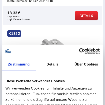
Bestellnummer:
K1852.08311818
18,33 €
DETAILS
zzgl. MwSt.
zzgl. Versandkosten
K1852
Zustimmung
Details
Über Cookies
SCHARNIER 63X50, EDELSTAHL A4, A1=15, A2=28,
A3=25, A4=38
Diese Webseite verwendet Cookies
LÄNGE=63
BOHRUNGSABSTAND LINKS=15
Wir verwenden Cookies, um Inhalte und Anzeigen zu
BOHRUNGSABSTAND RECHTS=28
personalisieren, Funktionen für soziale Medien anbieten
FLÜGELLÄNGE LINKS=25
FLÜGELLÄNGE RECHTS=38
zu können und die Zugriffe auf unsere Website zu
BREITE=50
B1=30
DURCHMESSER=12
D1=6,2
S=6