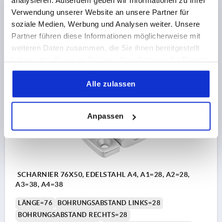
analysieren. Außerdem geben wir Informationen zu Ihrer
HÖHE=12,5
F1 N=10800
F2 N =1500
Verwendung unserer Website an unsere Partner für
Bestellnummer:
K1852.06252815
soziale Medien, Werbung und Analysen weiter. Unsere
Partner führen diese Informationen möglicherweise mit
weiteren Daten zusammen, die Sie ihnen bereitgestellt
17,12 €
DETAILS
zzgl. MwSt.
haben oder die sie im Rahmen Ihrer Nutzung der Dienste
zzgl. Versandkosten
gesammelt haben.
Alle zulassen
K1852
Anpassen
SCHARNIER 76X50, EDELSTAHL A4, A1=28, A2=28,
A3=38, A4=38
LÄNGE=76
BOHRUNGSABSTAND LINKS=28
BOHRUNGSABSTAND RECHTS=28