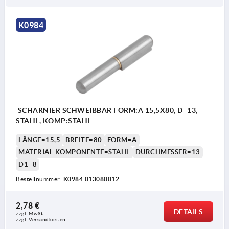
K0984
SCHARNIER SCHWEIßBAR FORM:A 15,5X80, D=13,
STAHL, KOMP:STAHL
LÄNGE=15,5
BREITE=80
FORM=A
MATERIAL KOMPONENTE=STAHL
DURCHMESSER=13
D1=8
Bestellnummer:
K0984.013080012
2,78 €
DETAILS
zzgl. MwSt.
zzgl. Versandkosten