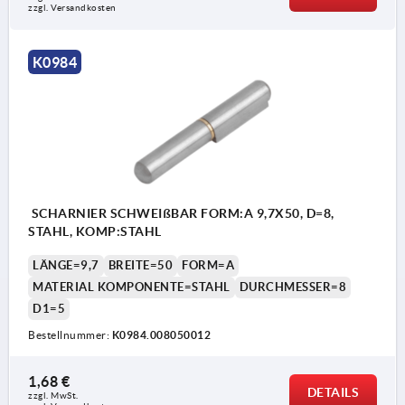
zzgl. Versandkosten
K0984
SCHARNIER SCHWEIßBAR FORM:A 9,7X50, D=8,
STAHL, KOMP:STAHL
LÄNGE=9,7
BREITE=50
FORM=A
MATERIAL KOMPONENTE=STAHL
DURCHMESSER=8
D1=5
Bestellnummer:
K0984.008050012
1,68 €
DETAILS
zzgl. MwSt.