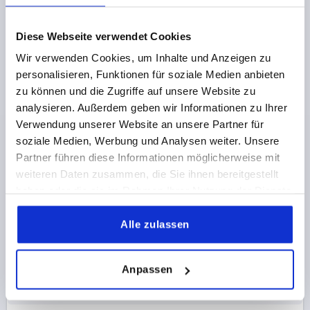
K0984
Diese Webseite verwendet Cookies
Wir verwenden Cookies, um Inhalte und Anzeigen zu
personalisieren, Funktionen für soziale Medien anbieten
zu können und die Zugriffe auf unsere Website zu
analysieren. Außerdem geben wir Informationen zu Ihrer
Verwendung unserer Website an unsere Partner für
SCHARNIER SCHWEIßBAR FORM:A 20X120, D=16,
soziale Medien, Werbung und Analysen weiter. Unsere
STAHL, KOMP:STAHL
Partner führen diese Informationen möglicherweise mit
weiteren Daten zusammen, die Sie ihnen bereitgestellt
LÄNGE=20
BREITE=120
FORM=A
haben oder die sie im Rahmen Ihrer Nutzung der Dienste
MATERIAL KOMPONENTE=STAHL
DURCHMESSER=16
gesammelt haben.
D1=11
Alle zulassen
Bestellnummer:
K0984.016120012
5,27 €
Anpassen
DETAILS
zzgl. MwSt.
zzgl. Versandkosten