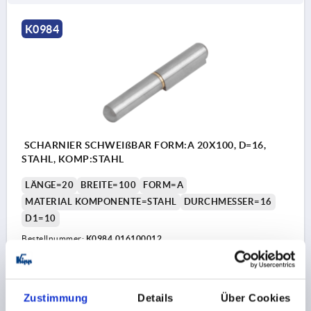
K0984
SCHARNIER SCHWEIßBAR FORM:A 20X100, D=16,
STAHL, KOMP:STAHL
LÄNGE=20
BREITE=100
FORM=A
MATERIAL KOMPONENTE=STAHL
DURCHMESSER=16
D1=10
Bestellnummer:
K0984.016100012
3,98 €
DETAILS
zzgl. MwSt.
zzgl. Versandkosten
Zustimmung
Details
Über Cookies