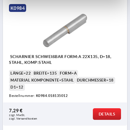
K0984
SCHARNIER SCHWEIßBAR FORM:A 22X135, D=18,
STAHL, KOMP:STAHL
LÄNGE=22
BREITE=135
FORM=A
MATERIAL KOMPONENTE=STAHL
DURCHMESSER=18
D1=12
Bestellnummer:
K0984.018135012
7,29 €
DETAILS
zzgl. MwSt.
zzgl. Versandkosten