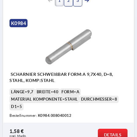
1
2
3
K0984
SCHARNIER SCHWEIßBAR FORM:A 9,7X40, D=8,
STAHL, KOMP:STAHL
LÄNGE=9,7
BREITE=40
FORM=A
MATERIAL KOMPONENTE=STAHL
DURCHMESSER=8
D1=5
Bestellnummer:
K0984.008040012
1,58 €
DETAILS
zzgl. MwSt.