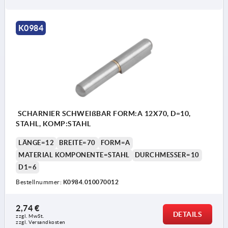
K0984
SCHARNIER SCHWEIßBAR FORM:A 12X70, D=10,
STAHL, KOMP:STAHL
LÄNGE=12
BREITE=70
FORM=A
MATERIAL KOMPONENTE=STAHL
DURCHMESSER=10
D1=6
Bestellnummer:
K0984.010070012
2,74 €
DETAILS
zzgl. MwSt.
zzgl. Versandkosten