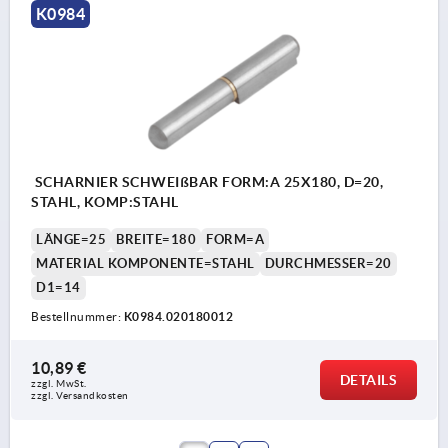
K0984
SCHARNIER SCHWEIßBAR FORM:A 25X180, D=20,
STAHL, KOMP:STAHL
LÄNGE=25
BREITE=180
FORM=A
MATERIAL KOMPONENTE=STAHL
DURCHMESSER=20
D1=14
Bestellnummer:
K0984.020180012
10,89 €
DETAILS
zzgl. MwSt.
zzgl. Versandkosten