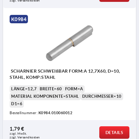
zzgl. Versandkosten
K0984
SCHARNIER SCHWEIßBAR FORM:A 12,7X60, D=10,
STAHL, KOMP:STAHL
LÄNGE=12,7
BREITE=60
FORM=A
MATERIAL KOMPONENTE=STAHL
DURCHMESSER=10
D1=6
Bestellnummer:
K0984.010060012
1,79 €
DETAILS
zzgl. MwSt.
zzgl. Versandkosten