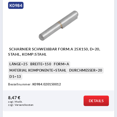
K0984
SCHARNIER SCHWEIßBAR FORM:A 25X150, D=20,
STAHL, KOMP:STAHL
LÄNGE=25
BREITE=150
FORM=A
MATERIAL KOMPONENTE=STAHL
DURCHMESSER=20
D1=13
Bestellnummer:
K0984.020150012
8,47 €
DETAILS
zzgl. MwSt.
zzgl. Versandkosten