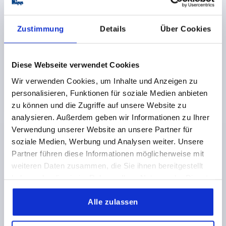
FARBE GRUNDKÖRPER=FARBLOS
OBERFLÄCHE GRUNDKÖRPER=ELOXIERT
LÄNGE=55
A1=38
BREITE=67
B1=48
D=6,3
D1=18
S=4,5
Zustimmung
Details
Über Cookies
F1 N=5000
F2 N =4200
Bestellnummer:
K1180.55671
Diese Webseite verwendet Cookies
18,53 €
Wir verwenden Cookies, um Inhalte und Anzeigen zu
DETAILS
zzgl. MwSt.
personalisieren, Funktionen für soziale Medien anbieten
zzgl. Versandkosten
zu können und die Zugriffe auf unsere Website zu
analysieren. Außerdem geben wir Informationen zu Ihrer
Verwendung unserer Website an unsere Partner für
PRODUKTDETAILS
soziale Medien, Werbung und Analysen weiter. Unsere
Partner führen diese Informationen möglicherweise mit
CAD
weiteren Daten zusammen, die Sie ihnen bereitgestellt
haben oder die sie im Rahmen Ihrer Nutzung der Dienste
DOWNLOADS
gesammelt haben.
Alle zulassen