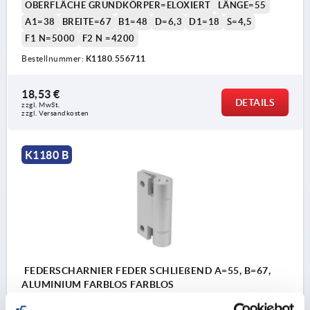
OBERFLÄCHE GRUNDKÖRPER=ELOXIERT
LÄNGE=55
A1=38
BREITE=67
B1=48
D=6,3
D1=18
S=4,5
F1 N=5000
F2 N =4200
Bestellnummer:
K1180.556711
18,53 €
DETAILS
zzgl. MwSt.
zzgl. Versandkosten
K1180 B
FEDERSCHARNIER FEDER SCHLIEßEND A=55, B=67,
ALUMINIUM FARBLOS FARBLOS