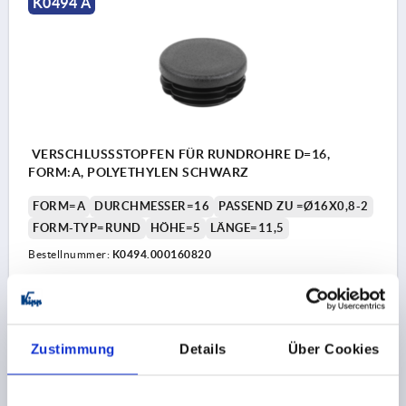
K0494 A
VERSCHLUSSSTOPFEN FÜR RUNDROHRE D=16,
FORM:A, POLYETHYLEN SCHWARZ
FORM=A
DURCHMESSER=16
PASSEND ZU =Ø16X0,8-2
FORM-TYP=RUND
HÖHE=5
LÄNGE=11,5
Bestellnummer:
K0494.000160820
0,17 €
DETAILS
zzgl. MwSt.
zzgl. Versandkosten
Zustimmung
Details
Über Cookies
K0494 A