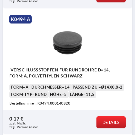
zzgl. Versandkosten
K0494 A
VERSCHLUSSSTOPFEN FÜR RUNDROHRE D=14,
FORM:A, POLYETHYLEN SCHWARZ
FORM=A
DURCHMESSER=14
PASSEND ZU =Ø14X0,8-2
FORM-TYP=RUND
HÖHE=5
LÄNGE=11,5
Bestellnummer:
K0494.000140820
0,17 €
DETAILS
zzgl. MwSt.
zzgl. Versandkosten