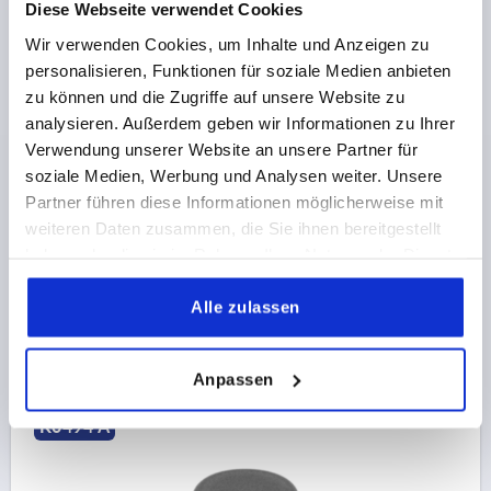
Diese Webseite verwendet Cookies
Wir verwenden Cookies, um Inhalte und Anzeigen zu
personalisieren, Funktionen für soziale Medien anbieten
zu können und die Zugriffe auf unsere Website zu
analysieren. Außerdem geben wir Informationen zu Ihrer
Verwendung unserer Website an unsere Partner für
VERSCHLUSSSTOPFEN FÜR RUNDROHRE D=18,
soziale Medien, Werbung und Analysen weiter. Unsere
FORM:A, POLYETHYLEN SCHWARZ
Partner führen diese Informationen möglicherweise mit
FORM=A
DURCHMESSER=18
PASSEND ZU =Ø18X0,8-2
weiteren Daten zusammen, die Sie ihnen bereitgestellt
FORM-TYP=RUND
HÖHE=5
LÄNGE=11,5
haben oder die sie im Rahmen Ihrer Nutzung der Dienste
Bestellnummer:
K0494.018150
gesammelt haben.
Alle zulassen
0,36 €
DETAILS
zzgl. MwSt.
zzgl. Versandkosten
Anpassen
K0494 A