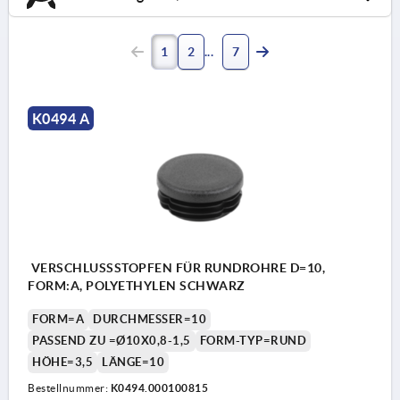
1
2
7
K0494 A
VERSCHLUSSSTOPFEN FÜR RUNDROHRE D=10,
FORM:A, POLYETHYLEN SCHWARZ
FORM=A
DURCHMESSER=10
PASSEND ZU =Ø10X0,8-1,5
FORM-TYP=RUND
HÖHE=3,5
LÄNGE=10
Bestellnummer:
K0494.000100815