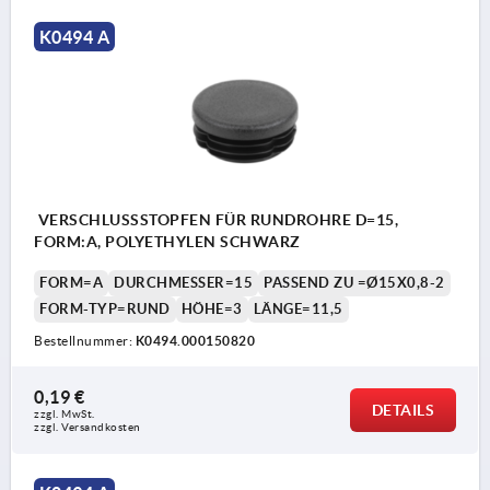
K0494 A
VERSCHLUSSSTOPFEN FÜR RUNDROHRE D=15,
FORM:A, POLYETHYLEN SCHWARZ
FORM=A
DURCHMESSER=15
PASSEND ZU =Ø15X0,8-2
FORM-TYP=RUND
HÖHE=3
LÄNGE=11,5
Bestellnummer:
K0494.000150820
0,19 €
DETAILS
zzgl. MwSt.
zzgl. Versandkosten