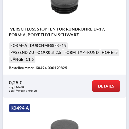
VERSCHLUSSSTOPFEN FÜR RUNDROHRE D=19,
FORM:A, POLYETHYLEN SCHWARZ
FORM=A
DURCHMESSER=19
PASSEND ZU =Ø19X0,8-2,5
FORM-TYP=RUND
HÖHE=5
LÄNGE=11,5
Bestellnummer:
K0494.000190825
0,25 €
DETAILS
zzgl. MwSt.
zzgl. Versandkosten
K0494 A