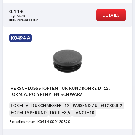
0,14 €
DETAILS
zzgl. MwSt.
zzgl. Versandkosten
K0494 A
VERSCHLUSSSTOPFEN FÜR RUNDROHRE D=12,
FORM:A, POLYETHYLEN SCHWARZ
FORM=A
DURCHMESSER=12
PASSEND ZU =Ø12X0,8-2
FORM-TYP=RUND
HÖHE=3,5
LÄNGE=10
Bestellnummer:
K0494.000120820