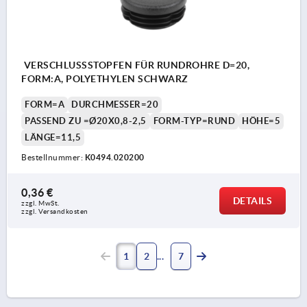
VERSCHLUSSSTOPFEN FÜR RUNDROHRE D=20,
FORM:A, POLYETHYLEN SCHWARZ
FORM=A
DURCHMESSER=20
PASSEND ZU =Ø20X0,8-2,5
FORM-TYP=RUND
HÖHE=5
LÄNGE=11,5
Bestellnummer:
K0494.020200
0,36 €
DETAILS
zzgl. MwSt.
zzgl. Versandkosten
1
2
7