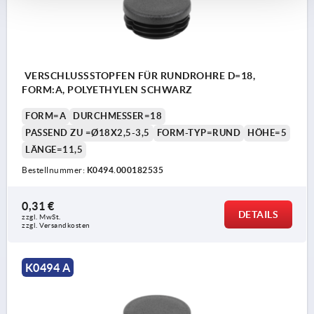
VERSCHLUSSSTOPFEN FÜR RUNDROHRE D=18,
FORM:A, POLYETHYLEN SCHWARZ
FORM=A
DURCHMESSER=18
PASSEND ZU =Ø18X2,5-3,5
FORM-TYP=RUND
HÖHE=5
LÄNGE=11,5
Bestellnummer:
K0494.000182535
0,31 €
DETAILS
zzgl. MwSt.
zzgl. Versandkosten
K0494 A