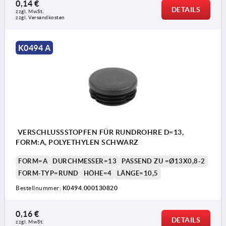
0,14 €
DETAILS
zzgl. MwSt.
zzgl. Versandkosten
K0494 A
VERSCHLUSSSTOPFEN FÜR RUNDROHRE D=13,
FORM:A, POLYETHYLEN SCHWARZ
FORM=A
DURCHMESSER=13
PASSEND ZU =Ø13X0,8-2
FORM-TYP=RUND
HÖHE=4
LÄNGE=10,5
Bestellnummer:
K0494.000130820
0,16 €
DETAILS
zzgl. MwSt.