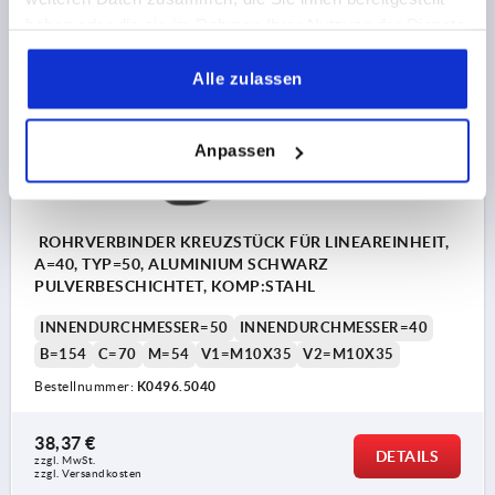
haben oder die sie im Rahmen Ihrer Nutzung der Dienste
gesammelt haben.
K0496
Alle zulassen
Anpassen
ROHRVERBINDER KREUZSTÜCK FÜR LINEAREINHEIT,
A=40, TYP=50, ALUMINIUM SCHWARZ
PULVERBESCHICHTET, KOMP:STAHL
INNENDURCHMESSER=50
INNENDURCHMESSER=40
B=154
C=70
M=54
V1=M10X35
V2=M10X35
Bestellnummer:
K0496.5040
38,37 €
DETAILS
zzgl. MwSt.
zzgl. Versandkosten