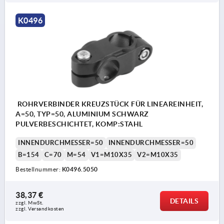
K0496
ROHRVERBINDER KREUZSTÜCK FÜR LINEAREINHEIT,
A=50, TYP=50, ALUMINIUM SCHWARZ
PULVERBESCHICHTET, KOMP:STAHL
INNENDURCHMESSER=50
INNENDURCHMESSER=50
B=154
C=70
M=54
V1=M10X35
V2=M10X35
Bestellnummer:
K0496.5050
38,37 €
DETAILS
zzgl. MwSt.
zzgl. Versandkosten