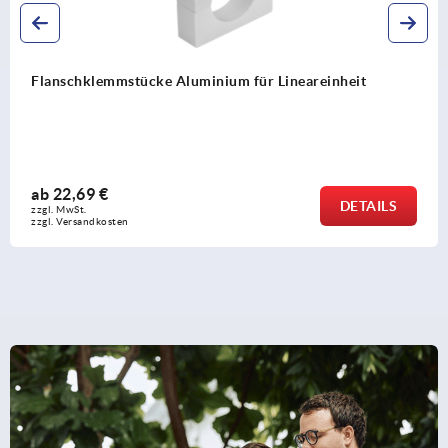
Lineareinheiten Aluminium quadratisch
ab
361,60 €
DETAIL
zzgl. MwSt.
zzgl. Versandkosten