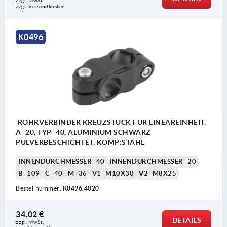
zzgl. MwSt.
zzgl. Versandkosten
K0496
ROHRVERBINDER KREUZSTÜCK FÜR LINEAREINHEIT,
A=20, TYP=40, ALUMINIUM SCHWARZ
PULVERBESCHICHTET, KOMP:STAHL
INNENDURCHMESSER=40
INNENDURCHMESSER=20
B=109
C=40
M=36
V1=M10X30
V2=M8X25
Bestellnummer:
K0496.4020
34,02 €
DETAILS
zzgl. MwSt.