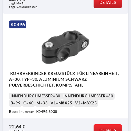
DETAILS
zzgl. MwSt.
zzgl. Versandkosten
K0496
ROHRVERBINDER KREUZSTÜCK FÜR LINEAREINHEIT,
A=30, TYP=30, ALUMINIUM SCHWARZ
PULVERBESCHICHTET, KOMP:STAHL
INNENDURCHMESSER=30
INNENDURCHMESSER=30
B=99
C=40
M=33
V1=M8X25
V2=M8X25
Bestellnummer:
K0496.3030
22,64 €
DETAILS