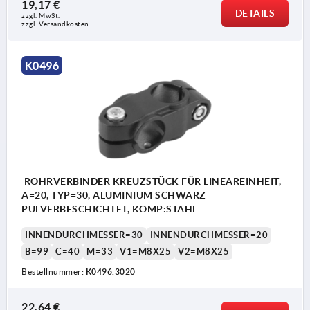
19,17 €
DETAILS
zzgl. MwSt.
zzgl. Versandkosten
K0496
ROHRVERBINDER KREUZSTÜCK FÜR LINEAREINHEIT,
A=20, TYP=30, ALUMINIUM SCHWARZ
PULVERBESCHICHTET, KOMP:STAHL
INNENDURCHMESSER=30
INNENDURCHMESSER=20
B=99
C=40
M=33
V1=M8X25
V2=M8X25
Bestellnummer:
K0496.3020
22,64 €