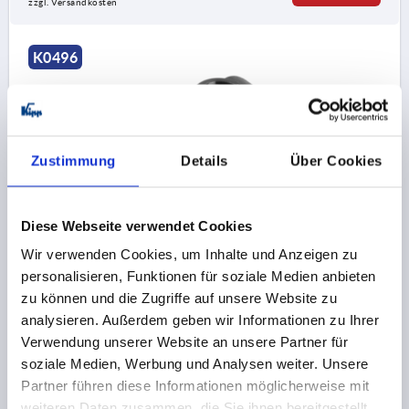
zzgl. Versandkosten
K0496
Zustimmung
Details
Über Cookies
ROHRVERBINDER KREUZSTÜCK FÜR LINEAREINHEIT,
Diese Webseite verwendet Cookies
A=40, TYP=40, ALUMINIUM SCHWARZ
PULVERBESCHICHTET, KOMP:STAHL
Wir verwenden Cookies, um Inhalte und Anzeigen zu
personalisieren, Funktionen für soziale Medien anbieten
INNENDURCHMESSER=40
INNENDURCHMESSER=40
zu können und die Zugriffe auf unsere Website zu
B=137
C=60
M=45
V1=M10X30
V2=M10X30
analysieren. Außerdem geben wir Informationen zu Ihrer
Bestellnummer:
K0496.4040
Verwendung unserer Website an unsere Partner für
soziale Medien, Werbung und Analysen weiter. Unsere
34,87 €
Partner führen diese Informationen möglicherweise mit
DETAILS
zzgl. MwSt.
zzgl. Versandkosten
weiteren Daten zusammen, die Sie ihnen bereitgestellt