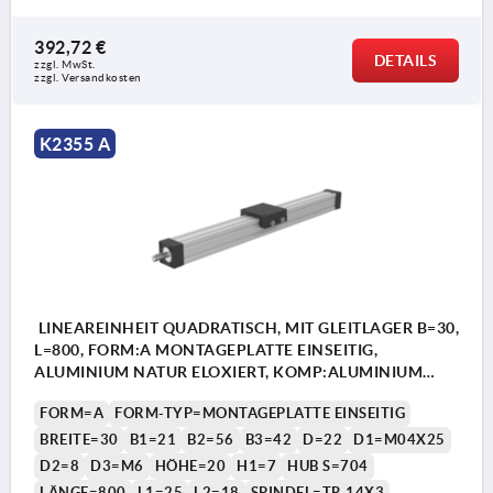
392,72 €
DETAILS
zzgl. MwSt.
zzgl. Versandkosten
K2355 A
LINEAREINHEIT QUADRATISCH, MIT GLEITLAGER B=30,
L=800, FORM:A MONTAGEPLATTE EINSEITIG,
ALUMINIUM NATUR ELOXIERT, KOMP:ALUMINIUM
SCHWARZ
FORM=A
FORM-TYP=MONTAGEPLATTE EINSEITIG
BREITE=30
B1=21
B2=56
B3=42
D=22
D1=M04X25
D2=8
D3=M6
HÖHE=20
H1=7
HUB S=704
LÄNGE=800
L1=25
L2=18
SPINDEL=TR 14X3