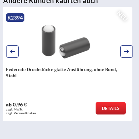
Andere Kunden kauften auch
NEU
K2396
Federnde Druckstücke zum Einpressen, ohne Bund,
Edelstahl
ab
1,26 €
DETAILS
zzgl. MwSt.
zzgl. Versandkosten