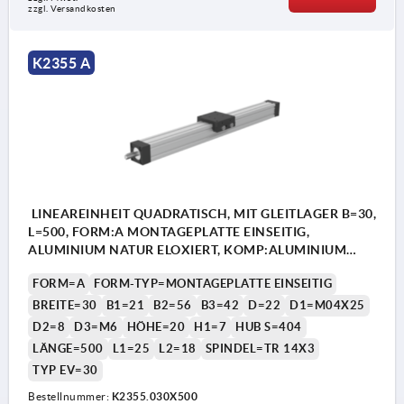
zzgl. Versandkosten
K2355 A
LINEAREINHEIT QUADRATISCH, MIT GLEITLAGER B=30,
L=500, FORM:A MONTAGEPLATTE EINSEITIG,
ALUMINIUM NATUR ELOXIERT, KOMP:ALUMINIUM
SCHWARZ
FORM=A
FORM-TYP=MONTAGEPLATTE EINSEITIG
BREITE=30
B1=21
B2=56
B3=42
D=22
D1=M04X25
D2=8
D3=M6
HÖHE=20
H1=7
HUB S=404
LÄNGE=500
L1=25
L2=18
SPINDEL=TR 14X3
TYP EV=30
Bestellnummer:
K2355.030X500