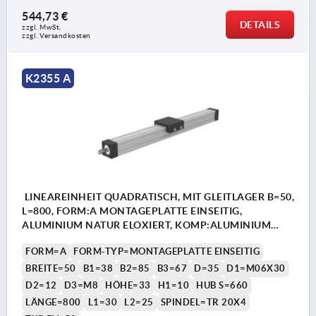
544,73 €
DETAILS
zzgl. MwSt.
zzgl. Versandkosten
K2355 A
LINEAREINHEIT QUADRATISCH, MIT GLEITLAGER B=50,
L=800, FORM:A MONTAGEPLATTE EINSEITIG,
ALUMINIUM NATUR ELOXIERT, KOMP:ALUMINIUM
SCHWARZ
FORM=A
FORM-TYP=MONTAGEPLATTE EINSEITIG
BREITE=50
B1=38
B2=85
B3=67
D=35
D1=M06X30
D2=12
D3=M8
HÖHE=33
H1=10
HUB S=660
LÄNGE=800
L1=30
L2=25
SPINDEL=TR 20X4