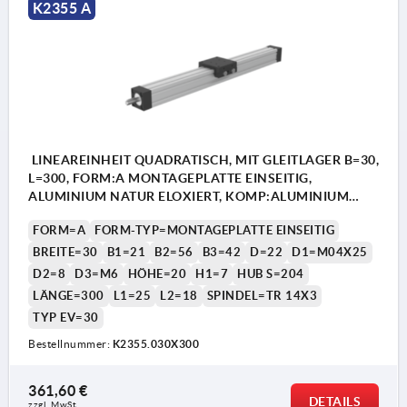
K2355 A
LINEAREINHEIT QUADRATISCH, MIT GLEITLAGER B=30,
L=300, FORM:A MONTAGEPLATTE EINSEITIG,
ALUMINIUM NATUR ELOXIERT, KOMP:ALUMINIUM
SCHWARZ
FORM=A
FORM-TYP=MONTAGEPLATTE EINSEITIG
BREITE=30
B1=21
B2=56
B3=42
D=22
D1=M04X25
D2=8
D3=M6
HÖHE=20
H1=7
HUB S=204
LÄNGE=300
L1=25
L2=18
SPINDEL=TR 14X3
TYP EV=30
Bestellnummer:
K2355.030X300
361,60 €
DETAILS
zzgl. MwSt.