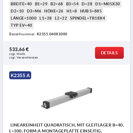
BREITE=40
B1=29
B2=68
B3=54
D=28
D1=M05X30
D2=10
D3=M6
HÖHE=26
H1=8
HUB S=885
LÄNGE=1000
L1=28
L2=22
SPINDEL=TR18X4
TYP EV=40
Bestellnummer:
K2355.040X1000
533,66 €
DETAILS
zzgl. MwSt.
zzgl. Versandkosten
K2355 A
LINEAREINHEIT QUADRATISCH, MIT GLEITLAGER B=40,
L=300, FORM:A MONTAGEPLATTE EINSEITIG,