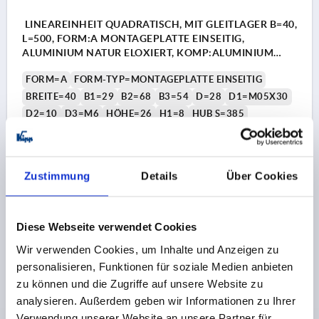
LINEAREINHEIT QUADRATISCH, MIT GLEITLAGER B=40,
L=500, FORM:A MONTAGEPLATTE EINSEITIG,
ALUMINIUM NATUR ELOXIERT, KOMP:ALUMINIUM
SCHWARZ
FORM=A
FORM-TYP=MONTAGEPLATTE EINSEITIG
BREITE=40
B1=29
B2=68
B3=54
D=28
D1=M05X30
D2=10
D3=M6
HÖHE=26
H1=8
HUB S=385
LÄNGE=500
L1=28
L2=22
SPINDEL=TR18X4
TYP EV=40
Bestellnummer:
K2355.040X500
Zustimmung
Details
Über Cookies
431,54 €
DETAILS
zzgl. MwSt.
Diese Webseite verwendet Cookies
zzgl. Versandkosten
Wir verwenden Cookies, um Inhalte und Anzeigen zu
personalisieren, Funktionen für soziale Medien anbieten
K2355 A
zu können und die Zugriffe auf unsere Website zu
analysieren. Außerdem geben wir Informationen zu Ihrer
Verwendung unserer Website an unsere Partner für