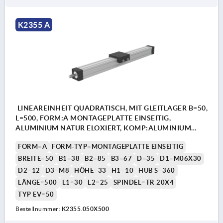
K2355 A
LINEAREINHEIT QUADRATISCH, MIT GLEITLAGER B=50,
L=500, FORM:A MONTAGEPLATTE EINSEITIG,
ALUMINIUM NATUR ELOXIERT, KOMP:ALUMINIUM
SCHWARZ
FORM=A
FORM-TYP=MONTAGEPLATTE EINSEITIG
BREITE=50
B1=38
B2=85
B3=67
D=35
D1=M06X30
D2=12
D3=M8
HÖHE=33
H1=10
HUB S=360
LÄNGE=500
L1=30
L2=25
SPINDEL=TR 20X4
TYP EV=50
Bestellnummer:
K2355.050X500