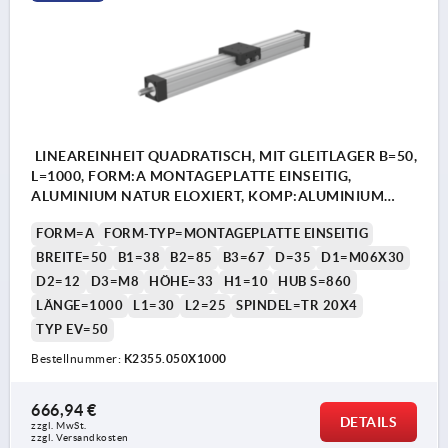
LINEAREINHEIT QUADRATISCH, MIT GLEITLAGER B=50,
L=1000, FORM:A MONTAGEPLATTE EINSEITIG,
ALUMINIUM NATUR ELOXIERT, KOMP:ALUMINIUM
SCHWARZ
FORM=A
FORM-TYP=MONTAGEPLATTE EINSEITIG
BREITE=50
B1=38
B2=85
B3=67
D=35
D1=M06X30
D2=12
D3=M8
HÖHE=33
H1=10
HUB S=860
LÄNGE=1000
L1=30
L2=25
SPINDEL=TR 20X4
TYP EV=50
Bestellnummer:
K2355.050X1000
666,94 €
DETAILS
zzgl. MwSt.
zzgl. Versandkosten