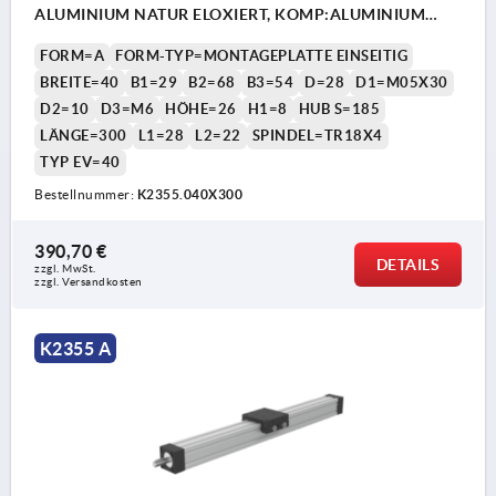
ALUMINIUM NATUR ELOXIERT, KOMP:ALUMINIUM
SCHWARZ
FORM=A
FORM-TYP=MONTAGEPLATTE EINSEITIG
BREITE=40
B1=29
B2=68
B3=54
D=28
D1=M05X30
D2=10
D3=M6
HÖHE=26
H1=8
HUB S=185
LÄNGE=300
L1=28
L2=22
SPINDEL=TR18X4
TYP EV=40
Bestellnummer:
K2355.040X300
390,70 €
DETAILS
zzgl. MwSt.
zzgl. Versandkosten
K2355 A