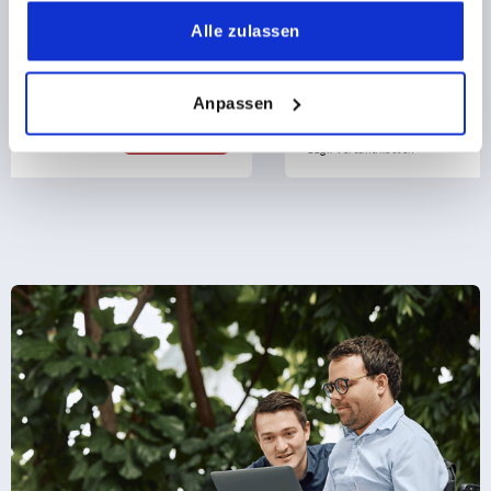
gesammelt haben.
Halteprofil
Alle zulassen
Anpassen
ab
71,29 €
DETAILS
zzgl. MwSt.
zzgl. Versandkosten