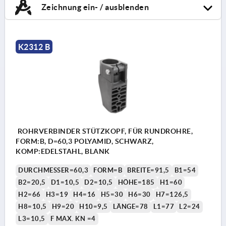
Zeichnung ein- / ausblenden
K2312 B
ROHRVERBINDER STÜTZKOPF, FÜR RUNDROHRE,
FORM:B, D=60,3 POLYAMID, SCHWARZ,
KOMP:EDELSTAHL, BLANK
DURCHMESSER=60,3
FORM=B
BREITE=91,5
B1=54
B2=20,5
D1=10,5
D2=10,5
HÖHE=185
H1=60
H2=66
H3=19
H4=16
H5=30
H6=30
H7=126,5
H8=10,5
H9=20
H10=9,5
LÄNGE=78
L1=77
L2=24
L3=10,5
F MAX. KN =4