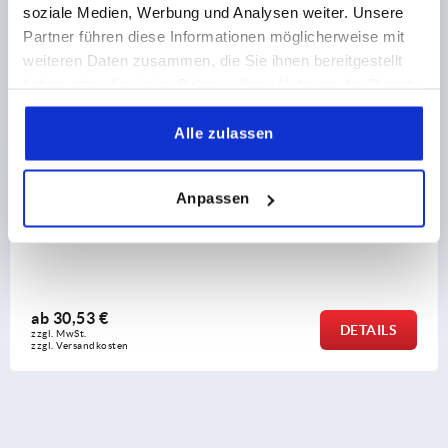
soziale Medien, Werbung und Analysen weiter. Unsere
Partner führen diese Informationen möglicherweise mit
K2309
weiteren Daten zusammen, die Sie ihnen bereitgestellt
haben oder die sie im Rahmen Ihrer Nutzung der Dienste
gesammelt haben.
Alle zulassen
Anpassen
hre zweibeinig
Rohrverbinder Fuß Kunststoff für Rund
ab
27,80 €
DETAILS
zzgl. MwSt.
zzgl. Versandkosten