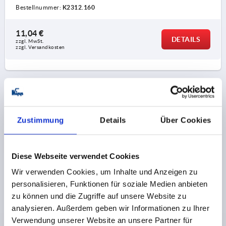
Bestellnummer:
K2312.160
11,04 €
DETAILS
zzgl. MwSt.
zzgl. Versandkosten
1) um diese Bohrung zu benutzen, muss die
dünne Membran gebrochen werden.
PRODUKTDETAILS
CAD
Zustimmung
Details
Über Cookies
DOWNLOADS
Diese Webseite verwendet Cookies
Wir verwenden Cookies, um Inhalte und Anzeigen zu
personalisieren, Funktionen für soziale Medien anbieten
zu können und die Zugriffe auf unsere Website zu
analysieren. Außerdem geben wir Informationen zu Ihrer
Andere Kunden kauften auch
Verwendung unserer Website an unsere Partner für