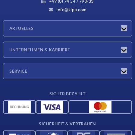
+49 (0) 74 54 / 793-33
info@kipp.com
AKTUELLES
Neuigkeiten
UNTERNEHMEN & KARRIERE
Messen
Presseberichte
Unternehmen
SERVICE
Karriere
Lieferkonditionen
SICHER BEZAHLT
CAD-Daten
Werkstoffübersicht
Für Lieferanten
SICHERHEIT & VERTRAUEN
Kontakt