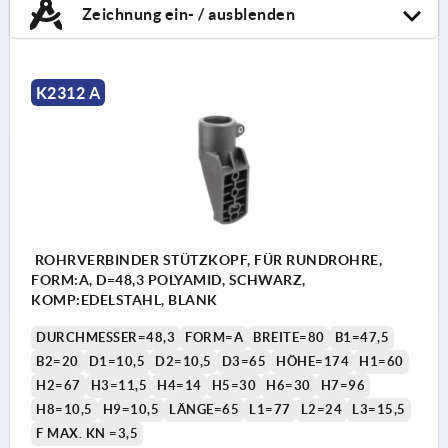
Zeichnung ein- / ausblenden
K2312 A
ROHRVERBINDER STÜTZKOPF, FÜR RUNDROHRE,
FORM:A, D=48,3 POLYAMID, SCHWARZ,
KOMP:EDELSTAHL, BLANK
DURCHMESSER=48,3
FORM=A
BREITE=80
B1=47,5
B2=20
D1=10,5
D2=10,5
D3=65
HÖHE=174
H1=60
H2=67
H3=11,5
H4=14
H5=30
H6=30
H7=96
H8=10,5
H9=10,5
LÄNGE=65
L1=77
L2=24
L3=15,5
F MAX. KN =3,5