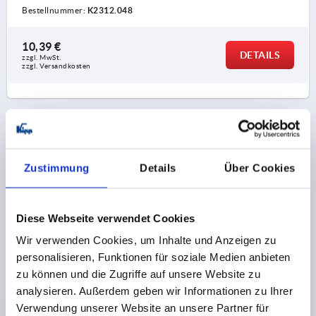
Bestellnummer:
K2312.048
10,39 €
DETAILS
zzgl. MwSt.
zzgl. Versandkosten
1) um diese Bohrung zu benutzen, muss die
dünne Membran gebrochen werden.
PRODUKTDETAILS
CAD
Zustimmung
Details
Über Cookies
DOWNLOADS
Diese Webseite verwendet Cookies
Wir verwenden Cookies, um Inhalte und Anzeigen zu
personalisieren, Funktionen für soziale Medien anbieten
zu können und die Zugriffe auf unsere Website zu
analysieren. Außerdem geben wir Informationen zu Ihrer
Andere Kunden kauften auch
Verwendung unserer Website an unsere Partner für