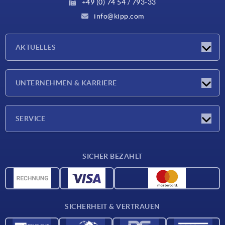
+49 (0) 74 54 / 793-33
info@kipp.com
AKTUELLES
Neuigkeiten
UNTERNEHMEN & KARRIERE
Messen
Presseberichte
Unternehmen
SERVICE
Karriere
Lieferkonditionen
SICHER BEZAHLT
CAD-Daten
Werkstoffübersicht
Für Lieferanten
SICHERHEIT & VERTRAUEN
Kontakt