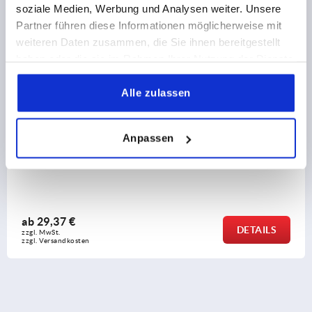
soziale Medien, Werbung und Analysen weiter. Unsere
Partner führen diese Informationen möglicherweise mit
K2311
weiteren Daten zusammen, die Sie ihnen bereitgestellt
haben oder die sie im Rahmen Ihrer Nutzung der Dienste
gesammelt haben.
Alle zulassen
Anpassen
off für Rundrohre dreibeinig
Rohrverbinder T-Stück K
mehrteilig
ab
11,09 €
DETAILS
zzgl. MwSt.
zzgl. Versandkosten