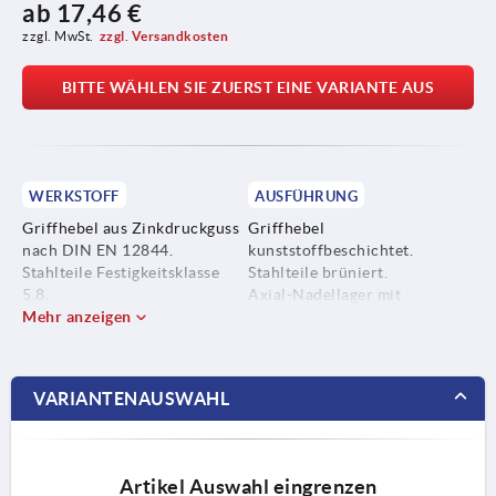
ab
17,46 €
zzgl. MwSt.
zzgl. Versandkosten
BITTE WÄHLEN SIE ZUERST EINE VARIANTE AUS
WERKSTOFF
AUSFÜHRUNG
Griffhebel aus Zinkdruckguss
Griffhebel
nach DIN EN 12844.
kunststoffbeschichtet.
Stahlteile Festigkeitsklasse
Stahlteile brüniert.
5.8.
Axial-Nadellager mit
Mehr anzeigen
gehärteten und geschliffenen
Anlagescheiben.
VARIANTENAUSWAHL
Artikel Auswahl eingrenzen