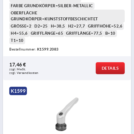
FARBE GRUNDKÖRPER=SILBER-METALLIC
OBERFLÄCHE
GRUNDKÖRPER=KUNSTSTOFFBESCHICHTET
GRÖSSE=2
D2=25
H=38,5
H2=27,7
GRIFFHÖHE=52,6
H4=55,6
GRIFFLÄNGE=65
GRIFFLÄNGE=77,5
B=10
T1=10
Bestellnummer:
K1599.2083
17,46 €
DETAILS
zzgl. MwSt.
zzgl. Versandkosten
K1599