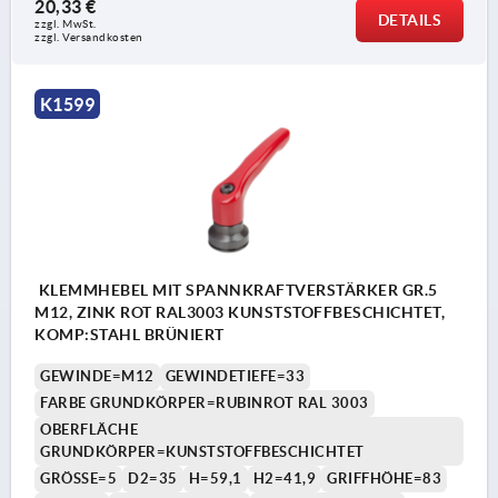
20,33 €
DETAILS
zzgl. MwSt.
zzgl. Versandkosten
K1599
KLEMMHEBEL MIT SPANNKRAFTVERSTÄRKER GR.5
M12, ZINK ROT RAL3003 KUNSTSTOFFBESCHICHTET,
KOMP:STAHL BRÜNIERT
GEWINDE=M12
GEWINDETIEFE=33
FARBE GRUNDKÖRPER=RUBINROT RAL 3003
OBERFLÄCHE
GRUNDKÖRPER=KUNSTSTOFFBESCHICHTET
GRÖSSE=5
D2=35
H=59,1
H2=41,9
GRIFFHÖHE=83