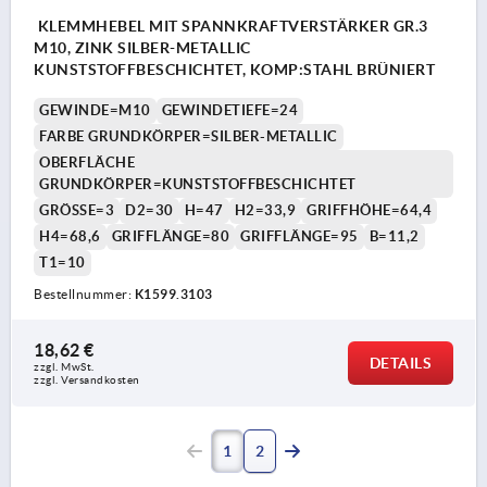
KLEMMHEBEL MIT SPANNKRAFTVERSTÄRKER GR.3
M10, ZINK SILBER-METALLIC
KUNSTSTOFFBESCHICHTET, KOMP:STAHL BRÜNIERT
GEWINDE=M10
GEWINDETIEFE=24
FARBE GRUNDKÖRPER=SILBER-METALLIC
OBERFLÄCHE
GRUNDKÖRPER=KUNSTSTOFFBESCHICHTET
GRÖSSE=3
D2=30
H=47
H2=33,9
GRIFFHÖHE=64,4
H4=68,6
GRIFFLÄNGE=80
GRIFFLÄNGE=95
B=11,2
T1=10
Bestellnummer:
K1599.3103
18,62 €
DETAILS
zzgl. MwSt.
zzgl. Versandkosten
1
2