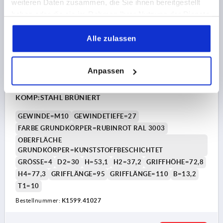
weiteren Daten zusammen, die Sie ihnen bereitgestellt
haben oder die sie im Rahmen Ihrer Nutzung der Dienste
gesammelt haben.
Alle zulassen
Anpassen
KLEMMHEBEL MIT SPANNKRAFTVERSTÄRKER GR.4
M10, ZINK ROT RAL3003 KUNSTSTOFFBESCHICHTET,
KOMP:STAHL BRÜNIERT
GEWINDE=M10
GEWINDETIEFE=27
FARBE GRUNDKÖRPER=RUBINROT RAL 3003
OBERFLÄCHE
GRUNDKÖRPER=KUNSTSTOFFBESCHICHTET
GRÖSSE=4
D2=30
H=53,1
H2=37,2
GRIFFHÖHE=72,8
H4=77,3
GRIFFLÄNGE=95
GRIFFLÄNGE=110
B=13,2
T1=10
Bestellnummer:
K1599.41027