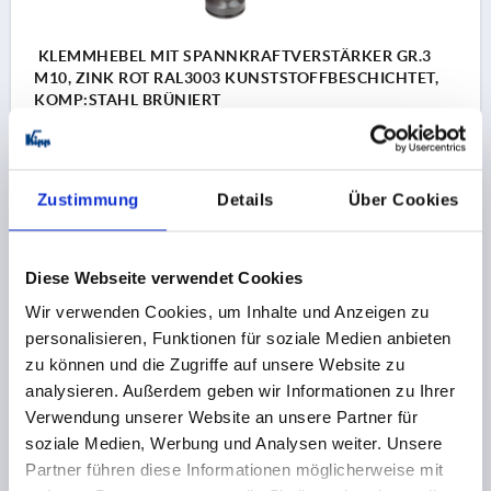
KLEMMHEBEL MIT SPANNKRAFTVERSTÄRKER GR.3
M10, ZINK ROT RAL3003 KUNSTSTOFFBESCHICHTET,
KOMP:STAHL BRÜNIERT
GEWINDE=M10
GEWINDETIEFE=24
FARBE GRUNDKÖRPER=RUBINROT RAL 3003
OBERFLÄCHE
Zustimmung
Details
Über Cookies
GRUNDKÖRPER=KUNSTSTOFFBESCHICHTET
GRÖSSE=3
D2=30
H=47
H2=33,9
GRIFFHÖHE=64,4
H4=68,6
GRIFFLÄNGE=80
GRIFFLÄNGE=95
B=11,2
Diese Webseite verwendet Cookies
T1=10
Wir verwenden Cookies, um Inhalte und Anzeigen zu
Bestellnummer:
K1599.31027
personalisieren, Funktionen für soziale Medien anbieten
zu können und die Zugriffe auf unsere Website zu
18,62 €
analysieren. Außerdem geben wir Informationen zu Ihrer
DETAILS
zzgl. MwSt.
zzgl. Versandkosten
Verwendung unserer Website an unsere Partner für
soziale Medien, Werbung und Analysen weiter. Unsere
Partner führen diese Informationen möglicherweise mit
K1599