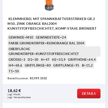
KLEMMHEBEL MIT SPANNKRAFTVERSTÄRKER GR.3
M10, ZINK ORANGE RAL2004
KUNSTSTOFFBESCHICHTET, KOMP:STAHL BRÜNIERT
GEWINDE=M10
GEWINDETIEFE=24
FARBE GRUNDKÖRPER=REINORANGE RAL 2004
OBERFLÄCHE
GRUNDKÖRPER=KUNSTSTOFFBESCHICHTET
GRÖSSE=3
D2=30
H=47
H2=33,9
GRIFFHÖHE=64,4
H4=68,6
GRIFFLÄNGE=80
GRIFFLÄNGE=95
B=11,2
T1=10
Bestellnummer:
K1599.3102
18,62 €
DETAILS
zzgl. MwSt.
zzgl. Versandkosten