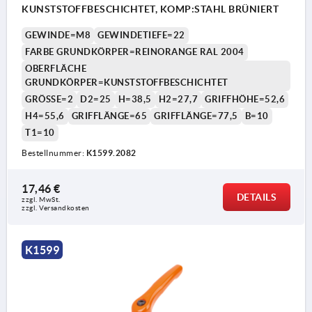
KUNSTSTOFFBESCHICHTET, KOMP:STAHL BRÜNIERT
GEWINDE=M8
GEWINDETIEFE=22
FARBE GRUNDKÖRPER=REINORANGE RAL 2004
OBERFLÄCHE
GRUNDKÖRPER=KUNSTSTOFFBESCHICHTET
GRÖSSE=2
D2=25
H=38,5
H2=27,7
GRIFFHÖHE=52,6
H4=55,6
GRIFFLÄNGE=65
GRIFFLÄNGE=77,5
B=10
T1=10
Bestellnummer:
K1599.2082
17,46 €
DETAILS
zzgl. MwSt.
zzgl. Versandkosten
K1599