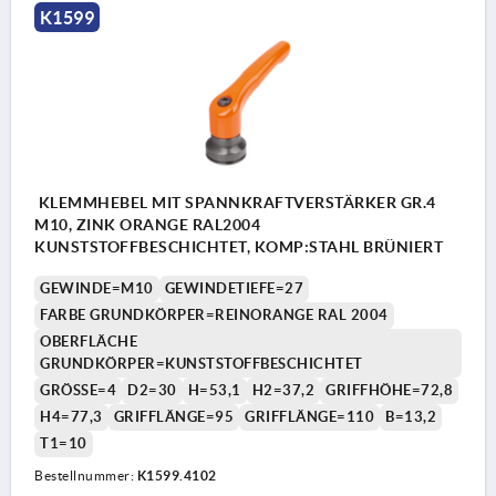
K1599
KLEMMHEBEL MIT SPANNKRAFTVERSTÄRKER GR.4
M10, ZINK ORANGE RAL2004
KUNSTSTOFFBESCHICHTET, KOMP:STAHL BRÜNIERT
GEWINDE=M10
GEWINDETIEFE=27
FARBE GRUNDKÖRPER=REINORANGE RAL 2004
OBERFLÄCHE
GRUNDKÖRPER=KUNSTSTOFFBESCHICHTET
GRÖSSE=4
D2=30
H=53,1
H2=37,2
GRIFFHÖHE=72,8
H4=77,3
GRIFFLÄNGE=95
GRIFFLÄNGE=110
B=13,2
T1=10
Bestellnummer:
K1599.4102