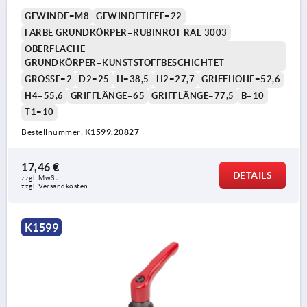
GEWINDE=M8
GEWINDETIEFE=22
FARBE GRUNDKÖRPER=RUBINROT RAL 3003
OBERFLÄCHE
GRUNDKÖRPER=KUNSTSTOFFBESCHICHTET
GRÖSSE=2
D2=25
H=38,5
H2=27,7
GRIFFHÖHE=52,6
H4=55,6
GRIFFLÄNGE=65
GRIFFLÄNGE=77,5
B=10
T1=10
Bestellnummer:
K1599.20827
17,46 €
DETAILS
zzgl. MwSt.
zzgl. Versandkosten
K1599