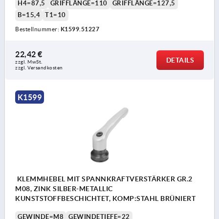
H4=87,5
GRIFFLÄNGE=110
GRIFFLÄNGE=127,5
B=15,4
T1=10
Bestellnummer:
K1599.51227
22,42 €
DETAILS
zzgl. MwSt.
zzgl. Versandkosten
K1599
KLEMMHEBEL MIT SPANNKRAFTVERSTÄRKER GR.2
M08, ZINK SILBER-METALLIC
KUNSTSTOFFBESCHICHTET, KOMP:STAHL BRÜNIERT
GEWINDE=M8
GEWINDETIEFE=22