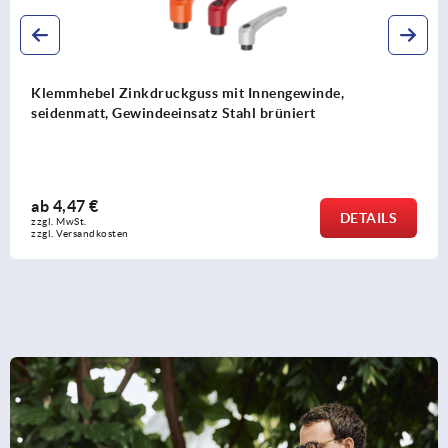
ebel Zinkdruckguss mit Innengewinde,
Klemm
att, Gewindeeinsatz Stahl brüniert
Gewin
7 €
ab
3,
DETAILS
t.
zzgl. M
sandkosten
zzgl. V