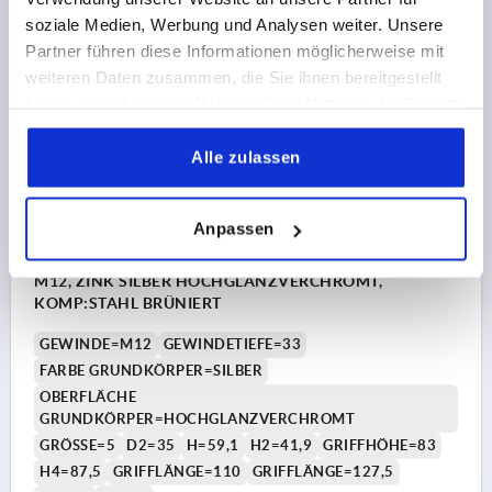
zzgl. Versandkosten
soziale Medien, Werbung und Analysen weiter. Unsere
Partner führen diese Informationen möglicherweise mit
K1599 HV
weiteren Daten zusammen, die Sie ihnen bereitgestellt
haben oder die sie im Rahmen Ihrer Nutzung der Dienste
gesammelt haben.
Alle zulassen
Anpassen
KLEMMHEBEL MIT SPANNKRAFTVERSTÄRKER GR.5
M12, ZINK SILBER HOCHGLANZVERCHROMT,
KOMP:STAHL BRÜNIERT
GEWINDE=M12
GEWINDETIEFE=33
FARBE GRUNDKÖRPER=SILBER
OBERFLÄCHE
GRUNDKÖRPER=HOCHGLANZVERCHROMT
GRÖSSE=5
D2=35
H=59,1
H2=41,9
GRIFFHÖHE=83
H4=87,5
GRIFFLÄNGE=110
GRIFFLÄNGE=127,5