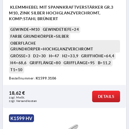
KLEMMHEBEL MIT SPANNKRAFTVERSTÄRKER GR.3
M10, ZINK SILBER HOCHGLANZVERCHROMT,
KOMP:STAHL BRÜNIERT
GEWINDE=M10
GEWINDETIEFE=24
FARBE GRUNDKÖRPER=SILBER
OBERFLÄCHE
GRUNDKÖRPER=HOCHGLANZVERCHROMT
GRÖSSE=3
D2=30
H=47
H2=33,9
GRIFFHÖHE=64,4
H4=68,6
GRIFFLÄNGE=80
GRIFFLÄNGE=95
B=11,2
T1=10
Bestellnummer:
K1599.3106
18,62 €
DETAILS
zzgl. MwSt.
zzgl. Versandkosten
K1599 HV