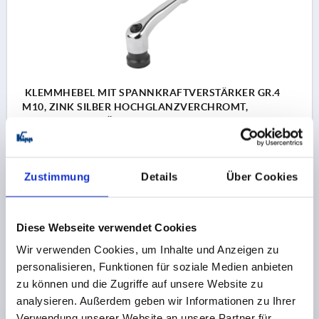
KLEMMHEBEL MIT SPANNKRAFTVERSTÄRKER GR.4
M10, ZINK SILBER HOCHGLANZVERCHROMT,
KOMP:STAHL BRÜNIERT
GEWINDE=M10
GEWINDETIEFE=27
FARBE GRUNDKÖRPER=SILBER
Zustimmung
Details
Über Cookies
OBERFLÄCHE
GRUNDKÖRPER=HOCHGLANZVERCHROMT
GRÖSSE=4
D2=30
H=53,1
H2=37,2
GRIFFHÖHE=72,8
Diese Webseite verwendet Cookies
H4=77,3
GRIFFLÄNGE=95
GRIFFLÄNGE=110
B=13,2
T1=10
Wir verwenden Cookies, um Inhalte und Anzeigen zu
personalisieren, Funktionen für soziale Medien anbieten
Bestellnummer:
K1599.4106
zu können und die Zugriffe auf unsere Website zu
analysieren. Außerdem geben wir Informationen zu Ihrer
20,33 €
DETAILS
Verwendung unserer Website an unsere Partner für
zzgl. MwSt.