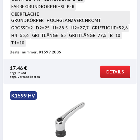
FARBE GRUNDKÖRPER=SILBER
OBERFLÄCHE
GRUNDKÖRPER=HOCHGLANZVERCHROMT
GRÖSSE=2
D2=25
H=38,5
H2=27,7
GRIFFHÖHE=52,6
H4=55,6
GRIFFLÄNGE=65
GRIFFLÄNGE=77,5
B=10
T1=10
Bestellnummer:
K1599.2086
17,46 €
DETAILS
zzgl. MwSt.
zzgl. Versandkosten
K1599 HV