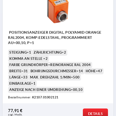
POSITIONSANZEIGER DIGITAL, POLYAMID ORANGE
RAL2004, KOMP:EDELSTAHL, PROGRAMMIERT
AU=00,10, P=1
STEIGUNG=1
ZÄHLRICHTUNG=2
KOMMA AN STELLE =2
FARBE GRUNDKÖRPER=REINORANGE RAL 2004
BREITE=31
BOHRUNGSDURCHMESSER=14
HÖHE=47
LÄNGE=33
MAX. DREHZAHL 1/MIN=500
EINBAULAGE=1
ANZEIGE NACH EINER UMDREHUNG=00,10
Bestellnummer:
K2107.01002121
77,91 €
DETAILS
zzgl. MwSt.