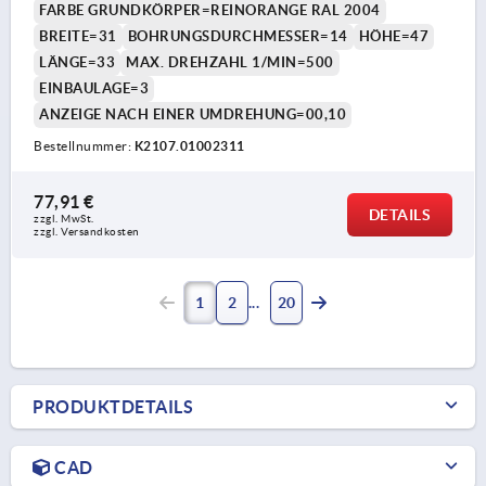
FARBE GRUNDKÖRPER=REINORANGE RAL 2004
BREITE=31
BOHRUNGSDURCHMESSER=14
HÖHE=47
LÄNGE=33
MAX. DREHZAHL 1/MIN=500
EINBAULAGE=3
ANZEIGE NACH EINER UMDREHUNG=00,10
Bestellnummer:
K2107.01002311
77,91 €
DETAILS
zzgl. MwSt.
zzgl. Versandkosten
1
2
20
PRODUKTDETAILS
CAD