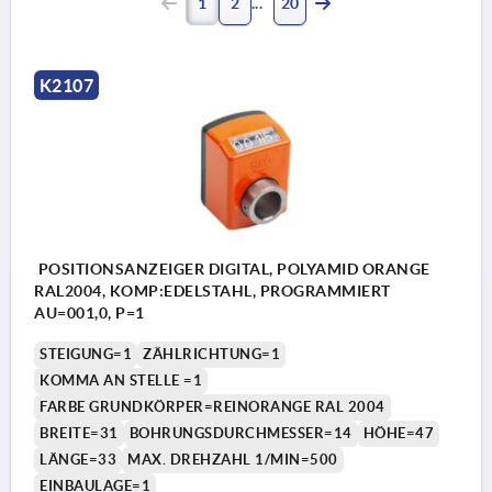
1
2
20
K2107
POSITIONSANZEIGER DIGITAL, POLYAMID ORANGE
RAL2004, KOMP:EDELSTAHL, PROGRAMMIERT
AU=001,0, P=1
STEIGUNG=1
ZÄHLRICHTUNG=1
KOMMA AN STELLE =1
FARBE GRUNDKÖRPER=REINORANGE RAL 2004
BREITE=31
BOHRUNGSDURCHMESSER=14
HÖHE=47
LÄNGE=33
MAX. DREHZAHL 1/MIN=500
EINBAULAGE=1