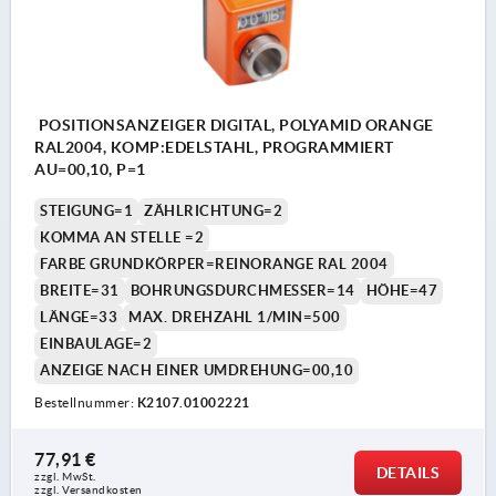
POSITIONSANZEIGER DIGITAL, POLYAMID ORANGE
RAL2004, KOMP:EDELSTAHL, PROGRAMMIERT
AU=00,10, P=1
STEIGUNG=1
ZÄHLRICHTUNG=2
KOMMA AN STELLE =2
FARBE GRUNDKÖRPER=REINORANGE RAL 2004
BREITE=31
BOHRUNGSDURCHMESSER=14
HÖHE=47
LÄNGE=33
MAX. DREHZAHL 1/MIN=500
EINBAULAGE=2
ANZEIGE NACH EINER UMDREHUNG=00,10
Bestellnummer:
K2107.01002221
77,91 €
DETAILS
zzgl. MwSt.
zzgl. Versandkosten