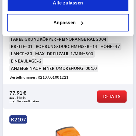
POSITIONSANZEIGER DIGITAL, POLYAMID ORANGE
Alle zulassen
RAL2004, KOMP:EDELSTAHL, PROGRAMMIERT
AU=001,0, P=1
Anpassen
STEIGUNG=1
ZÄHLRICHTUNG=2
KOMMA AN STELLE =1
FARBE GRUNDKÖRPER=REINORANGE RAL 2004
BREITE=31
BOHRUNGSDURCHMESSER=14
HÖHE=47
LÄNGE=33
MAX. DREHZAHL 1/MIN=500
EINBAULAGE=2
ANZEIGE NACH EINER UMDREHUNG=001,0
Bestellnummer:
K2107.01001221
77,91 €
DETAILS
zzgl. MwSt.
zzgl. Versandkosten
K2107