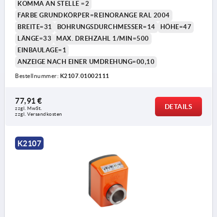
KOMMA AN STELLE =2
FARBE GRUNDKÖRPER=REINORANGE RAL 2004
BREITE=31
BOHRUNGSDURCHMESSER=14
HÖHE=47
LÄNGE=33
MAX. DREHZAHL 1/MIN=500
EINBAULAGE=1
ANZEIGE NACH EINER UMDREHUNG=00,10
Bestellnummer:
K2107.01002111
77,91 €
DETAILS
zzgl. MwSt.
zzgl. Versandkosten
K2107