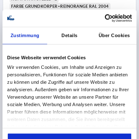
FARBE GRUNDKÖRPER=REINORANGE RAL 2004
BREITE=31
BOHRUNGSDURCHMESSER=14
HÖHE=47
LÄNGE=33
MAX. DREHZAHL 1/MIN=500
EINBAULAGE=2
Zustimmung
Details
Über Cookies
ANZEIGE NACH EINER UMDREHUNG=00,10
Bestellnummer:
K2107.01002211
Diese Webseite verwendet Cookies
77,91 €
DETAILS
zzgl. MwSt.
Wir verwenden Cookies, um Inhalte und Anzeigen zu
zzgl. Versandkosten
personalisieren, Funktionen für soziale Medien anbieten
zu können und die Zugriffe auf unsere Website zu
K2107
analysieren. Außerdem geben wir Informationen zu Ihrer
Verwendung unserer Website an unsere Partner für
soziale Medien, Werbung und Analysen weiter. Unsere
Partner führen diese Informationen möglicherweise mit
weiteren Daten zusammen, die Sie ihnen bereitgestellt
haben oder die sie im Rahmen Ihrer Nutzung der Dienste
gesammelt haben.