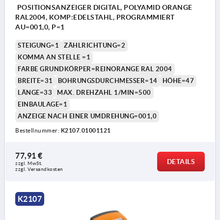
POSITIONSANZEIGER DIGITAL, POLYAMID ORANGE
RAL2004, KOMP:EDELSTAHL, PROGRAMMIERT
AU=001,0, P=1
STEIGUNG=1
ZÄHLRICHTUNG=2
KOMMA AN STELLE =1
FARBE GRUNDKÖRPER=REINORANGE RAL 2004
BREITE=31
BOHRUNGSDURCHMESSER=14
HÖHE=47
LÄNGE=33
MAX. DREHZAHL 1/MIN=500
EINBAULAGE=1
ANZEIGE NACH EINER UMDREHUNG=001,0
Bestellnummer:
K2107.01001121
77,91 €
DETAILS
zzgl. MwSt.
zzgl. Versandkosten
K2107