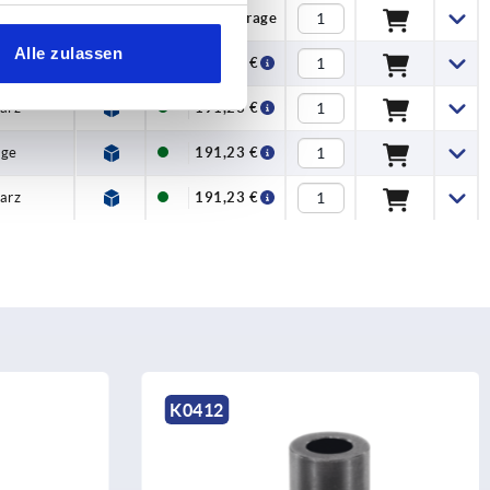
Auf Anfrage
Alle zulassen
nge
191,23 €
arz
191,23 €
nge
191,23 €
arz
191,23 €
K1930