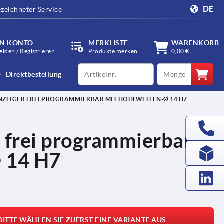
DE
zeichneter Service
IN KONTO
MERKLISTE
WARENKORB
lden / Registrieren
Produkte merken
0,00 €
productCode
qty
Direktbestellung
NZEIGER FREI PROGRAMMIERBAR MIT HOHLWELLEN-Ø 14 H7
r frei programmierbar
Ø 14 H7
BITTE WÄHLEN SIE ZUERST EINE VARIANTE AUS