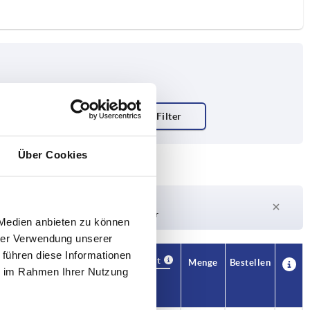
Über Cookies
Lieferzeit auf Anfrage
Derzeit nicht auf Lager
 Medien anbieten zu können
hrer Verwendung unserer
 führen diese Informationen
Verfügbarkeit
CAD
Menge
Bestellen
ie im Rahmen Ihrer Nutzung
ndkörper
Preis