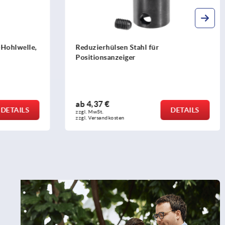
hülsen Stahl für
Handräder für Positions
sanzeiger
 €
ab
31,92 €
DETAILS
zzgl. MwSt.
ndkosten
zzgl. Versandkosten