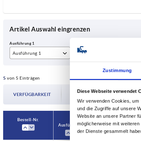
Artikel Auswahl eingrenzen
Ausführung 1
Ausführung 2
B
digital
frei programmierbar
33
Zustimmung
5
von 5 Einträgen
programmiert
Die Verfügbarkeiten werden in regelmä
Diese Webseite verwendet 
VERFÜGBARKEIT
Im finalen Schritt vor Abschluss Ihrer 
Wir verwenden Cookies, um I
Versanddatum.
und die Zugriffe auf unsere 
Website an unsere Partner fü
Bestell-Nr.
möglicherweise mit weiteren
Ausführung 1
Ausführung 2
der Dienste gesammelt habe