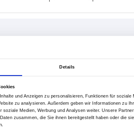
D
H
,6
14
52
Details
TABELLE VERGRÖSSERN
ßigen Abständen mehrmals täglich aktualisiert.
Cookies
1-3 Tage
Bestellung erfahren Sie das bestätigte
4-20 Tage
nhalte und Anzeigen zu personalisieren, Funktionen für soziale
Website zu analysieren. Außerdem geben wir Informationen zu I
r soziale Medien, Werbung und Analysen weiter. Unsere Partner
 Daten zusammen, die Sie ihnen bereitgestellt haben oder die s
B
D
H
L
Einbaulage
Farbe Gru
n.