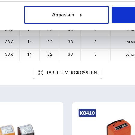
33,6
14
52
33
—
—
Anpassen
33,6
14
52
33
1
ora
33,6
14
52
33
1
schw
33,6
14
52
33
3
ora
33,6
14
52
33
3
schw
TABELLE VERGRÖSSERN
K0410
K0412