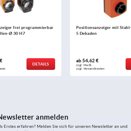
Positionsanzeiger mit Stahl-Hohlwelle,
Reduzier
5 Dekaden
Position
ab
54,62 €
ab
4,37
DETAILS
zzgl. MwSt.
zzgl. MwSt.
zzgl. Versandkosten
zzgl. Versa
 Newsletter anmelden
s Erstes erfahren? Melden Sie sich für unseren Newsletter an und