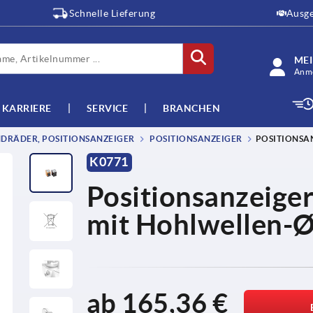
Schnelle Lieferung
Ausge
ME
Anme
KARRIERE
SERVICE
BRANCHEN
DRÄDER, POSITIONSANZEIGER
POSITIONSANZEIGER
POSITIONSA
K0771
Positionsanzeige
mit Hohlwellen-
ab
165,36 €