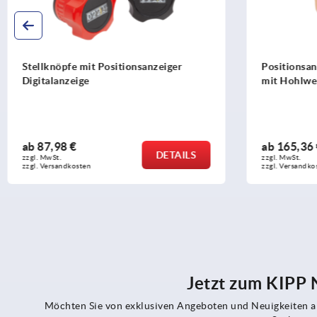
anzeiger
Positionsanzeiger frei programmierbar
mit Hohlwellen-Ø 30 H7
ab
165,36 €
DETAILS
DETAILS
zzgl. MwSt.
zzgl. Versandkosten
Jetzt zum KIPP
Möchten Sie von exklusiven Angeboten und Neuigkeiten al