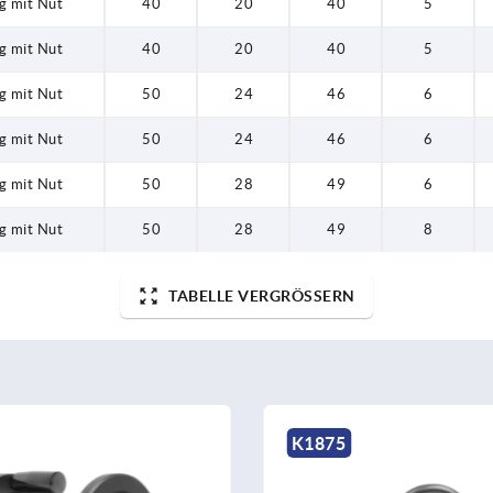
g mit Nut
40
20
40
5
g mit Nut
40
20
40
5
g mit Nut
50
24
46
6
g mit Nut
50
24
46
6
g mit Nut
50
28
49
6
g mit Nut
50
28
49
8
TABELLE VERGRÖSSERN
K1875