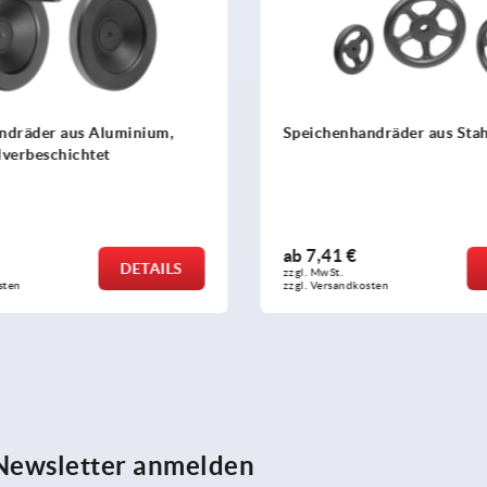
ndräder aus Aluminium,
Speichenhandräder aus Stah
lverbeschichtet
ab
7,41 €
DETAILS
zzgl. MwSt.
sten
zzgl. Versandkosten
 Newsletter anmelden