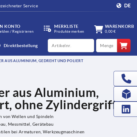
DE
zeichneter Service
IN KONTO
MERKLISTE
WARENKORB
lden / Registrieren
Produkte merken
0,00 €
productCode
qty
Direktbestellung
 AUS ALUMINIUM, GEDREHT UND POLIERT
r aus Aluminium,
rt, ohne Zylindergriff
en von Wellen und Spindeln
u, Messmittel, Gerätebau
ntilen bei Armaturen, Werkzeugmaschinen