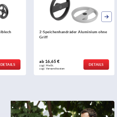
lblech
2-Speichenhandräder Aluminium ohne
Griff
ab
16,65 €
DETAILS
DETAILS
zzgl. MwSt.
zzgl. Versandkosten