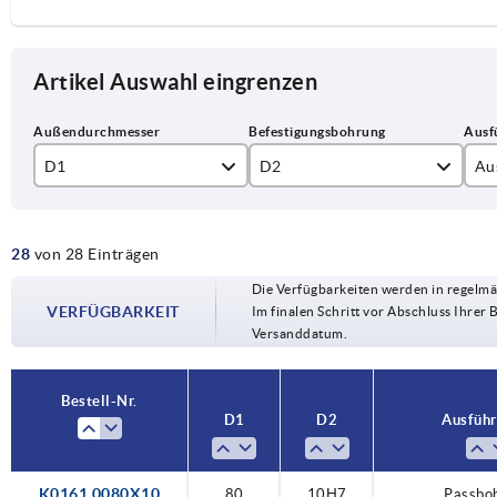
Artikel Auswahl eingrenzen
D1
D2
Au
80
10H7
Pa
28
von 28 Einträgen
100
12H7
Pa
Die Verfügbarkeiten werden in regelmä
125
14H7
VERFÜGBARKEIT
Im finalen Schritt vor Abschluss Ihrer 
Versanddatum.
140
15H7
160
16H7
Bestell-Nr.
D1
D2
Ausführ
200
18H7
250
20H7
K0161.0080X10
80
10H7
Passbo