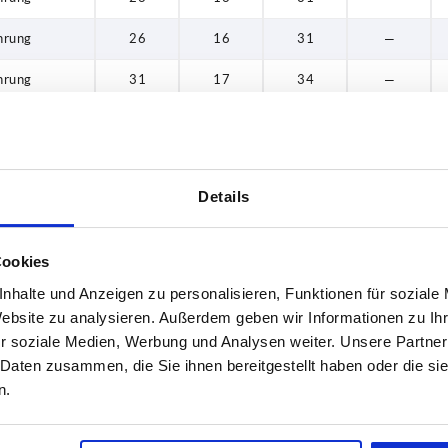
hrung
26
16
31
—
hrung
31
17
34
—
hrung
31
17
34
—
hrung
30
18
37
—
Details
hrung
30
18
37
—
hrung
34
19
34
—
Cookies
hrung
34
19
34
—
nhalte und Anzeigen zu personalisieren, Funktionen für soziale
Website zu analysieren. Außerdem geben wir Informationen zu I
hrung
40
20
40
—
r soziale Medien, Werbung und Analysen weiter. Unsere Partner
 Daten zusammen, die Sie ihnen bereitgestellt haben oder die s
hrung
40
20
40
—
n.
hrung
50
24
46
—