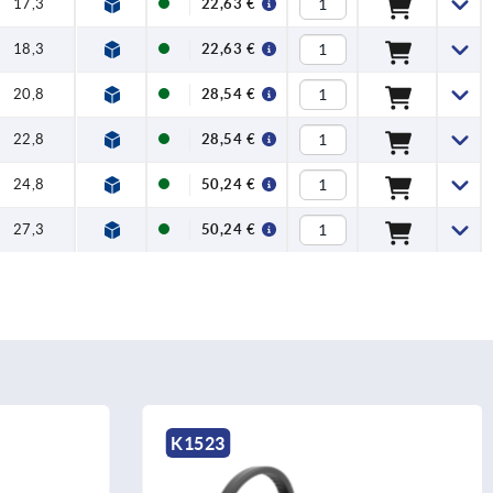
17,3
22,63 €
18,3
22,63 €
20,8
28,54 €
22,8
28,54 €
24,8
50,24 €
27,3
50,24 €
K1523