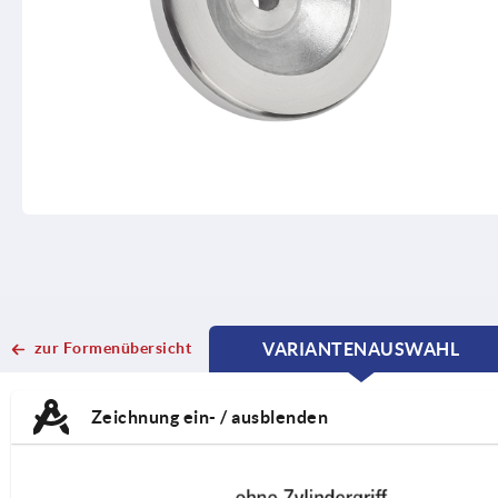
zur Formenübersicht
VARIANTENAUSWAHL
CURRENT
CURRENT
TAB:
TAB:
Zeichnung ein- / ausblenden