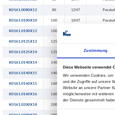
22H7
K0161.0080X12
80
12H7
Passbo
24H7
K0161.0100X10
100
10H7
Passbo
K0161.0100X12
100
12H7
Passbo
K0161.0125X12
125
12H7
Passbo
Zustimmung
K0161.0125X14
125
14H7
Passbo
K0161.0140X14
140
14H7
Passbo
Diese Webseite verwendet 
K0161.0140X15
140
15H7
Passbo
Wir verwenden Cookies, um I
und die Zugriffe auf unsere 
K0161.0160X15
160
15H7
Passbo
Website an unsere Partner fü
möglicherweise mit weiteren
K0161.0160X16
160
16H7
Passbo
der Dienste gesammelt habe
K0161.0200X18
200
18H7
Passbo