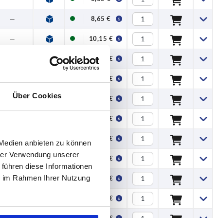
—
8,65 €
—
10,15 €
—
10,15 €
—
13,03 €
Über Cookies
—
13,03 €
—
15,21 €
—
15,21 €
 Medien anbieten zu können
hrer Verwendung unserer
—
20,91 €
 führen diese Informationen
ie im Rahmen Ihrer Nutzung
—
20,91 €
—
26,71 €