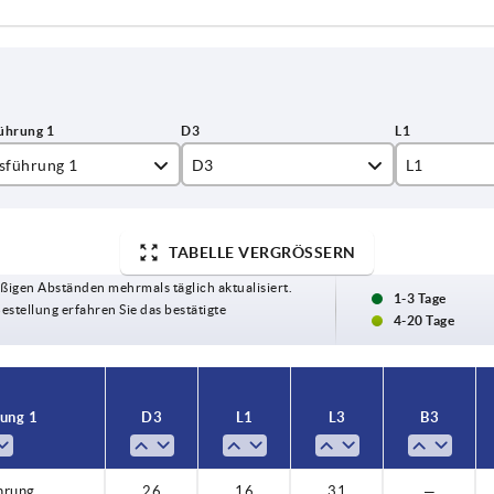
sführung 1
D3
L1
ssbohrung
26
16
TABELLE VERGRÖSSERN
ssbohrung mit Nut
30
17
ßigen Abständen mehrmals täglich aktualisiert.
31
18
1-3 Tage
Bestellung erfahren Sie das bestätigte
4-20 Tage
34
19
40
20
ung 1
D3
L1
L3
B3
50
24
28
hrung
26
16
31
—