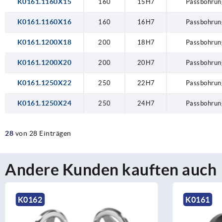
K0161.1160X15
160
15H7
Passbohrun
K0161.1160X16
160
16H7
Passbohrun
K0161.1200X18
200
18H7
Passbohrun
K0161.1200X20
200
20H7
Passbohrun
K0161.1250X22
250
22H7
Passbohrun
K0161.1250X24
250
24H7
Passbohrun
28
von 28 Einträgen
Andere Kunden kauften auch
K0162
K0161