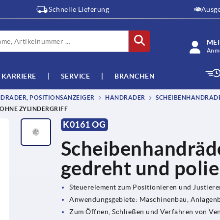
Schnelle Lieferung
Ausge
ME
Anme
KARRIERE
SERVICE
BRANCHEN
DRÄDER, POSITIONSANZEIGER
HANDRÄDER
SCHEIBENHANDRÄDER
 OHNE ZYLINDERGRIFF
K0161 OG
Scheibenhandräde
gedreht und polie
Steuerelement zum Positionieren und Justier
Anwendungsgebiete: Maschinenbau, Anlagenba
Zum Öffnen, Schließen und Verfahren von Ve