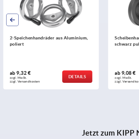
2-Speichenhandräder aus Aluminium,
Scheibenha
poliert
schwarz pu
ab
9,32 €
ab
9,08 €
DETAILS
zzgl. MwSt.
zzgl. MwSt.
zzgl. Versandkosten
zzgl. Versandko
Jetzt zum KIPP