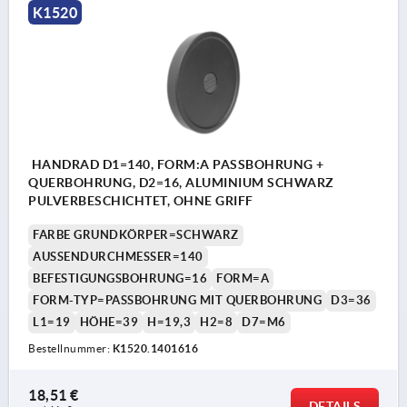
K1520
HANDRAD D1=140, FORM:A PASSBOHRUNG +
QUERBOHRUNG, D2=16, ALUMINIUM SCHWARZ
PULVERBESCHICHTET, OHNE GRIFF
FARBE GRUNDKÖRPER=SCHWARZ
AUSSENDURCHMESSER=140
BEFESTIGUNGSBOHRUNG=16
FORM=A
FORM-TYP=PASSBOHRUNG MIT QUERBOHRUNG
D3=36
L1=19
HÖHE=39
H=19,3
H2=8
D7=M6
Bestellnummer:
K1520.1401616
18,51 €
DETAILS