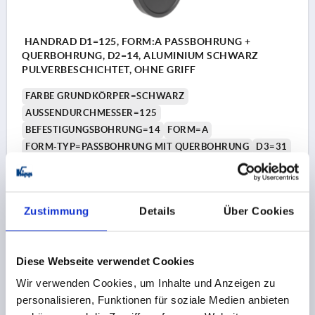
HANDRAD D1=125, FORM:A PASSBOHRUNG +
QUERBOHRUNG, D2=14, ALUMINIUM SCHWARZ
PULVERBESCHICHTET, OHNE GRIFF
FARBE GRUNDKÖRPER=SCHWARZ
AUSSENDURCHMESSER=125
BEFESTIGUNGSBOHRUNG=14
FORM=A
FORM-TYP=PASSBOHRUNG MIT QUERBOHRUNG
D3=31
L1=18
HÖHE=36
H=18,3
H2=6,5
D7=M6
Bestellnummer:
K1520.1251416
Zustimmung
Details
Über Cookies
16,96 €
DETAILS
zzgl. MwSt.
zzgl. Versandkosten
Diese Webseite verwendet Cookies
K1520
Wir verwenden Cookies, um Inhalte und Anzeigen zu
personalisieren, Funktionen für soziale Medien anbieten