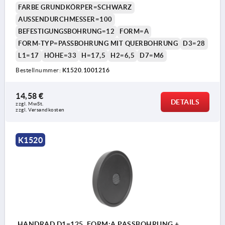
FARBE GRUNDKÖRPER=SCHWARZ
AUSSENDURCHMESSER=100
BEFESTIGUNGSBOHRUNG=12
FORM=A
FORM-TYP=PASSBOHRUNG MIT QUERBOHRUNG
D3=28
L1=17
HÖHE=33
H=17,5
H2=6,5
D7=M6
Bestellnummer:
K1520.1001216
14,58 €
DETAILS
zzgl. MwSt.
zzgl. Versandkosten
K1520
HANDRAD D1=125, FORM:A PASSBOHRUNG +