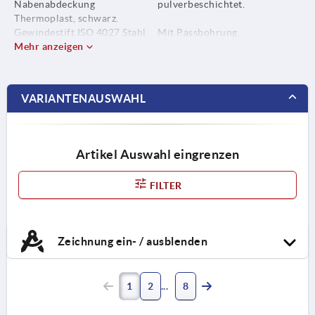
Nabenabdeckung
pulverbeschichtet.
Thermoplast, schwarz.
Gewindestift ISO 4027 Stahl
Mit Passbohrung.
Festigkeitsklasse 45 H,
Mehr anzeigen
Mit Passbohrung und
schwarz.
Passfedernut.
Mit Passbohrung und
Querbohrung.
VARIANTENAUSWAHL
Mit Passbohrung,
Passfedernut und
Querbohrung.
Artikel Auswahl eingrenzen
FILTER
Zeichnung ein- / ausblenden
1
2
8