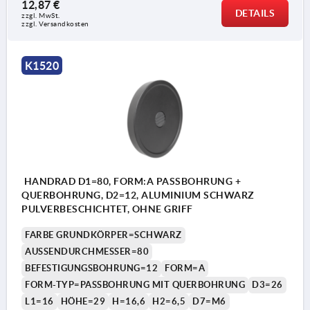
12,87 €
DETAILS
zzgl. MwSt.
zzgl. Versandkosten
K1520
HANDRAD D1=80, FORM:A PASSBOHRUNG +
QUERBOHRUNG, D2=12, ALUMINIUM SCHWARZ
PULVERBESCHICHTET, OHNE GRIFF
FARBE GRUNDKÖRPER=SCHWARZ
AUSSENDURCHMESSER=80
BEFESTIGUNGSBOHRUNG=12
FORM=A
FORM-TYP=PASSBOHRUNG MIT QUERBOHRUNG
D3=26
L1=16
HÖHE=29
H=16,6
H2=6,5
D7=M6