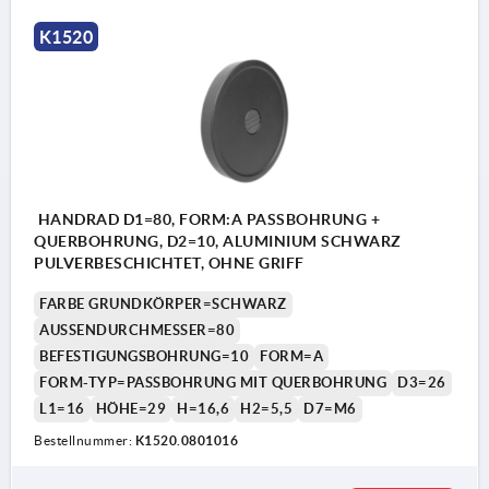
K1520
HANDRAD D1=80, FORM:A PASSBOHRUNG +
QUERBOHRUNG, D2=10, ALUMINIUM SCHWARZ
PULVERBESCHICHTET, OHNE GRIFF
FARBE GRUNDKÖRPER=SCHWARZ
AUSSENDURCHMESSER=80
BEFESTIGUNGSBOHRUNG=10
FORM=A
FORM-TYP=PASSBOHRUNG MIT QUERBOHRUNG
D3=26
L1=16
HÖHE=29
H=16,6
H2=5,5
D7=M6
Bestellnummer:
K1520.0801016
1) Lage der Querbohrung zur Passfedernut 90° versetzt
1) L