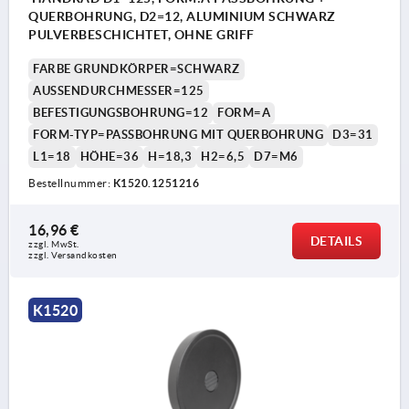
QUERBOHRUNG, D2=12, ALUMINIUM SCHWARZ
PULVERBESCHICHTET, OHNE GRIFF
FARBE GRUNDKÖRPER=SCHWARZ
AUSSENDURCHMESSER=125
BEFESTIGUNGSBOHRUNG=12
FORM=A
FORM-TYP=PASSBOHRUNG MIT QUERBOHRUNG
D3=31
L1=18
HÖHE=36
H=18,3
H2=6,5
D7=M6
Bestellnummer:
K1520.1251216
16,96 €
DETAILS
zzgl. MwSt.
zzgl. Versandkosten
K1520