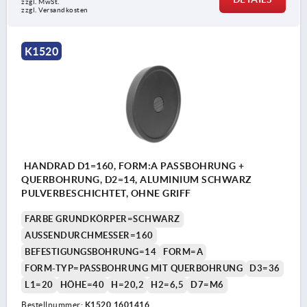
zzgl. MwSt.
zzgl. Versandkosten
K1520
HANDRAD D1=160, FORM:A PASSBOHRUNG +
QUERBOHRUNG, D2=14, ALUMINIUM SCHWARZ
PULVERBESCHICHTET, OHNE GRIFF
FARBE GRUNDKÖRPER=SCHWARZ
AUSSENDURCHMESSER=160
BEFESTIGUNGSBOHRUNG=14
FORM=A
FORM-TYP=PASSBOHRUNG MIT QUERBOHRUNG
D3=36
L1=20
HÖHE=40
H=20,2
H2=6,5
D7=M6
Bestellnummer:
K1520.1601416