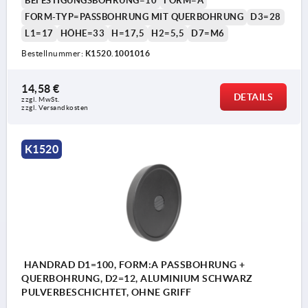
BEFESTIGUNGSBOHRUNG=10
FORM=A
FORM-TYP=PASSBOHRUNG MIT QUERBOHRUNG
D3=28
L1=17
HÖHE=33
H=17,5
H2=5,5
D7=M6
Bestellnummer:
K1520.1001016
14,58 €
DETAILS
zzgl. MwSt.
zzgl. Versandkosten
K1520
HANDRAD D1=100, FORM:A PASSBOHRUNG +
QUERBOHRUNG, D2=12, ALUMINIUM SCHWARZ
PULVERBESCHICHTET, OHNE GRIFF