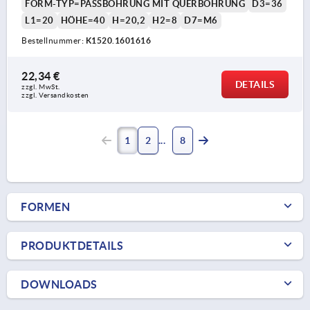
FORM-TYP=PASSBOHRUNG MIT QUERBOHRUNG
D3=36
L1=20
HÖHE=40
H=20,2
H2=8
D7=M6
Bestellnummer:
K1520.1601616
22,34 €
DETAILS
zzgl. MwSt.
zzgl. Versandkosten
1
2
8
FORMEN
PRODUKTDETAILS
DOWNLOADS