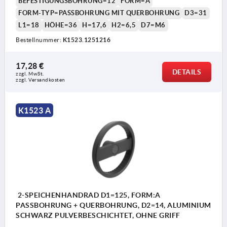
BEFESTIGUNGSBOHRUNG=12
FORM=A
FORM-TYP=PASSBOHRUNG MIT QUERBOHRUNG
D3=31
L1=18
HÖHE=36
H=17,6
H2=6,5
D7=M6
Bestellnummer:
K1523.1251216
1) Lage der Querbohrung zur Passfedernut 90°
17,28 €
versetzt
DETAILS
zzgl. MwSt.
zzgl. Versandkosten
K1523 A
2-SPEICHENHANDRAD D1=125, FORM:A
PASSBOHRUNG + QUERBOHRUNG, D2=14, ALUMINIUM
SCHWARZ PULVERBESCHICHTET, OHNE GRIFF