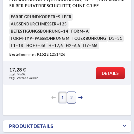
SILBER PULVERBESCHICHTET, OHNE GRIFF
FARBE GRUNDKÖRPER=SILBER
AUSSENDURCHMESSER=125
BEFESTIGUNGSBOHRUNG=14
FORM=A
FORM-TYP=PASSBOHRUNG MIT QUERBOHRUNG
D3=31
L1=18
HÖHE=36
H=17,6
H2=6,5
D7=M6
Bestellnummer:
K1523.1251426
17,28 €
DETAILS
zzgl. MwSt.
zzgl. Versandkosten
1
2
PRODUKTDETAILS