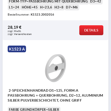
FORM-TYP=PASSBOHRUNG MIT QUERBOHRUNG
D3=42
L1=24
HÖHE=45
H=23,6
H2=8
D7=M6
Bestellnummer:
K1523.2002016
28,19 €
DETAILS
zzgl. MwSt.
zzgl. Versandkosten
K1523 A
2-SPEICHENHANDRAD D1=125, FORM:A
PASSBOHRUNG + QUERBOHRUNG, D2=12, ALUMINIUM
SILBER PULVERBESCHICHTET, OHNE GRIFF
FARBE GRUNDKÖRPER=SILBER