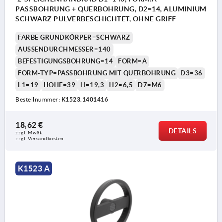
PASSBOHRUNG + QUERBOHRUNG, D2=14, ALUMINIUM
SCHWARZ PULVERBESCHICHTET, OHNE GRIFF
FARBE GRUNDKÖRPER=SCHWARZ
AUSSENDURCHMESSER=140
BEFESTIGUNGSBOHRUNG=14
FORM=A
FORM-TYP=PASSBOHRUNG MIT QUERBOHRUNG
D3=36
L1=19
HÖHE=39
H=19,3
H2=6,5
D7=M6
Bestellnummer:
K1523.1401416
18,62 €
DETAILS
zzgl. MwSt.
zzgl. Versandkosten
K1523 A