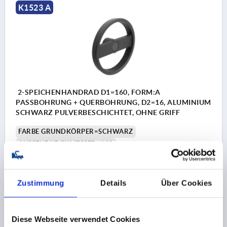
K1523 A
2-SPEICHENHANDRAD D1=160, FORM:A
PASSBOHRUNG + QUERBOHRUNG, D2=16, ALUMINIUM
SCHWARZ PULVERBESCHICHTET, OHNE GRIFF
FARBE GRUNDKÖRPER=SCHWARZ
AUSSENDURCHMESSER=160
BEFESTIGUNGSBOHRUNG=16
FORM=A
FORM-TYP=PASSBOHRUNG MIT QUERBOHRUNG
D3=36
L1=20
HÖHE=40
H=19,4
H2=8
D7=M6
Zustimmung
Details
Über Cookies
Bestellnummer:
K1523.1601616
Diese Webseite verwendet Cookies
20,99 €
DETAILS