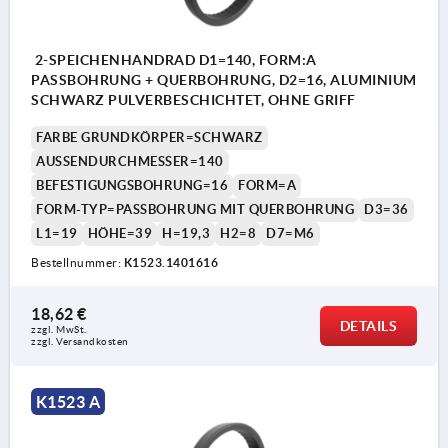
2-SPEICHENHANDRAD D1=140, FORM:A
PASSBOHRUNG + QUERBOHRUNG, D2=16, ALUMINIUM
SCHWARZ PULVERBESCHICHTET, OHNE GRIFF
FARBE GRUNDKÖRPER=SCHWARZ
AUSSENDURCHMESSER=140
BEFESTIGUNGSBOHRUNG=16
FORM=A
FORM-TYP=PASSBOHRUNG MIT QUERBOHRUNG
D3=36
L1=19
HÖHE=39
H=19,3
H2=8
D7=M6
Bestellnummer:
K1523.1401616
18,62 €
DETAILS
zzgl. MwSt.
zzgl. Versandkosten
K1523 A