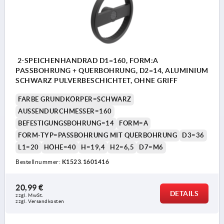
2-SPEICHENHANDRAD D1=160, FORM:A
PASSBOHRUNG + QUERBOHRUNG, D2=14, ALUMINIUM
SCHWARZ PULVERBESCHICHTET, OHNE GRIFF
FARBE GRUNDKÖRPER=SCHWARZ
AUSSENDURCHMESSER=160
BEFESTIGUNGSBOHRUNG=14
FORM=A
FORM-TYP=PASSBOHRUNG MIT QUERBOHRUNG
D3=36
L1=20
HÖHE=40
H=19,4
H2=6,5
D7=M6
Bestellnummer:
K1523.1601416
20,99 €
DETAILS
zzgl. MwSt.
zzgl. Versandkosten