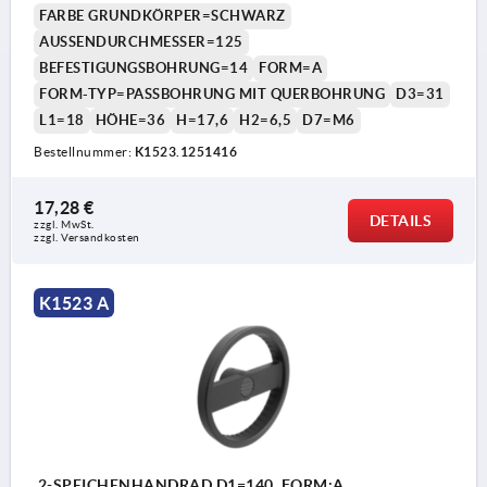
FARBE GRUNDKÖRPER=SCHWARZ
AUSSENDURCHMESSER=125
BEFESTIGUNGSBOHRUNG=14
FORM=A
FORM-TYP=PASSBOHRUNG MIT QUERBOHRUNG
D3=31
L1=18
HÖHE=36
H=17,6
H2=6,5
D7=M6
Bestellnummer:
K1523.1251416
17,28 €
DETAILS
zzgl. MwSt.
zzgl. Versandkosten
K1523 A
2-SPEICHENHANDRAD D1=140, FORM:A