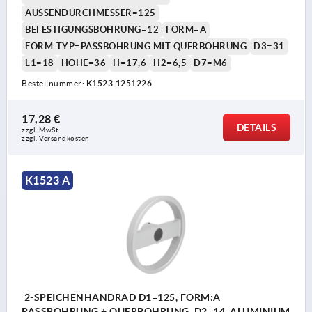
AUSSENDURCHMESSER=125
BEFESTIGUNGSBOHRUNG=12
FORM=A
FORM-TYP=PASSBOHRUNG MIT QUERBOHRUNG
D3=31
L1=18
HÖHE=36
H=17,6
H2=6,5
D7=M6
Bestellnummer:
K1523.1251226
17,28 €
DETAILS
zzgl. MwSt.
zzgl. Versandkosten
K1523 A
2-SPEICHENHANDRAD D1=125, FORM:A
PASSBOHRUNG + QUERBOHRUNG, D2=14, ALUMINIUM