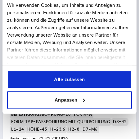
zzgl. MwSt.
Wir verwenden Cookies, um Inhalte und Anzeigen zu
zzgl. Versandkosten
personalisieren, Funktionen für soziale Medien anbieten
zu können und die Zugriffe auf unsere Website zu
K1523 A
analysieren. Außerdem geben wir Informationen zu Ihrer
Verwendung unserer Website an unsere Partner für
soziale Medien, Werbung und Analysen weiter. Unsere
Partner führen diese Informationen möglicherweise mit
weiteren Daten zusammen, die Sie ihnen bereitgestellt
haben oder die sie im Rahmen Ihrer Nutzung der Dienste
gesammelt haben.
2-SPEICHENHANDRAD D1=200, FORM:A
Alle zulassen
PASSBOHRUNG + QUERBOHRUNG, D2=18, ALUMINIUM
SCHWARZ PULVERBESCHICHTET, OHNE GRIFF
Anpassen
FARBE GRUNDKÖRPER=SCHWARZ
AUSSENDURCHMESSER=200
BEFESTIGUNGSBOHRUNG=18
FORM=A
FORM-TYP=PASSBOHRUNG MIT QUERBOHRUNG
D3=42
L1=24
HÖHE=45
H=23,6
H2=8
D7=M6
Bestellnummer:
K1523.2001816