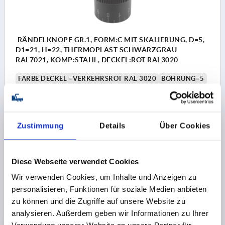
RÄNDELKNOPF GR.1, FORM:C MIT SKALIERUNG, D=5,
D1=21, H=22, THERMOPLAST SCHWARZGRAU
RAL7021, KOMP:STAHL, DECKEL:ROT RAL3020
FARBE DECKEL =VERKEHRSROT RAL 3020
BOHRUNG=5
AUSSENDURCHMESSER=21
BOHRUNGTIEFE=10
FORM=C
D2=19
D3=19
D4=M3
HÖHE=22
H1=10,5
H2=5
Zustimmung
Details
Über Cookies
Bestellnummer:
K0248.31056
5,95 €
Diese Webseite verwendet Cookies
DETAILS
zzgl. MwSt.
zzgl. Versandkosten
Wir verwenden Cookies, um Inhalte und Anzeigen zu
personalisieren, Funktionen für soziale Medien anbieten
K0248 C
zu können und die Zugriffe auf unsere Website zu
analysieren. Außerdem geben wir Informationen zu Ihrer