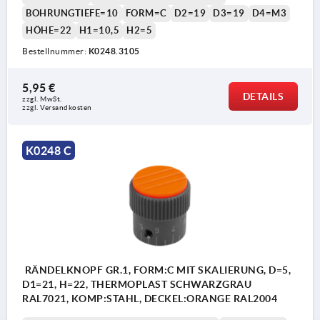
BOHRUNGTIEFE=10
FORM=C
D2=19
D3=19
D4=M3
HÖHE=22
H1=10,5
H2=5
Bestellnummer:
K0248.3105
5,95 €
Form A: ohne Skalierung
DETAILS
zzgl. MwSt.
zzgl. Versandkosten
Form C: mit Standardskalierung
K0248 C
1) Gewindestift zur Befestigung (bei Form C
zwischen den Zahlen 5 und 6)
RÄNDELKNOPF GR.1, FORM:C MIT SKALIERUNG, D=5,
D1=21, H=22, THERMOPLAST SCHWARZGRAU
RAL7021, KOMP:STAHL, DECKEL:ORANGE RAL2004