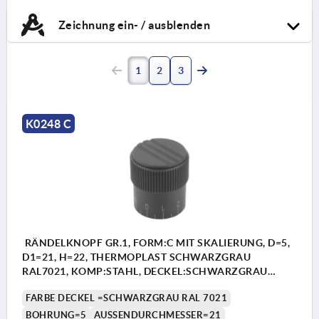
Zeichnung ein- / ausblenden
1
2
3
K0248 C
RÄNDELKNOPF GR.1, FORM:C MIT SKALIERUNG, D=5,
D1=21, H=22, THERMOPLAST SCHWARZGRAU
RAL7021, KOMP:STAHL, DECKEL:SCHWARZGRAU
RAL7021
FARBE DECKEL =SCHWARZGRAU RAL 7021
BOHRUNG=5
AUSSENDURCHMESSER=21