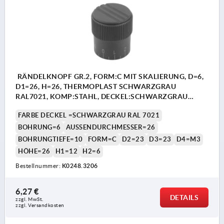
RÄNDELKNOPF GR.2, FORM:C MIT SKALIERUNG, D=6,
D1=26, H=26, THERMOPLAST SCHWARZGRAU
RAL7021, KOMP:STAHL, DECKEL:SCHWARZGRAU
RAL7021
FARBE DECKEL =SCHWARZGRAU RAL 7021
BOHRUNG=6
AUSSENDURCHMESSER=26
BOHRUNGTIEFE=10
FORM=C
D2=23
D3=23
D4=M3
HÖHE=26
H1=12
H2=6
Bestellnummer:
K0248.3206
6,27 €
DETAILS
zzgl. MwSt.
zzgl. Versandkosten