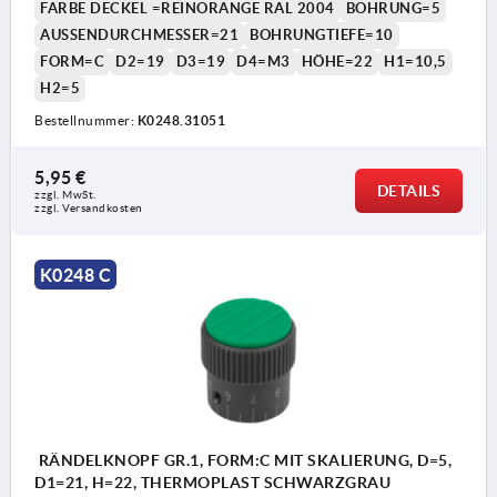
FARBE DECKEL =REINORANGE RAL 2004
BOHRUNG=5
AUSSENDURCHMESSER=21
BOHRUNGTIEFE=10
FORM=C
D2=19
D3=19
D4=M3
HÖHE=22
H1=10,5
H2=5
Bestellnummer:
K0248.31051
5,95 €
DETAILS
zzgl. MwSt.
zzgl. Versandkosten
K0248 C
RÄNDELKNOPF GR.1, FORM:C MIT SKALIERUNG, D=5,
D1=21, H=22, THERMOPLAST SCHWARZGRAU