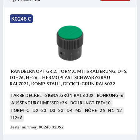
K0248 C
RÄNDELKNOPF GR.2, FORM:C MIT SKALIERUNG, D=6,
D1=26, H=26, THERMOPLAST SCHWARZGRAU
RAL7021, KOMP:STAHL, DECKEL:GRÜN RAL6032
FARBE DECKEL =SIGNALGRÜN RAL 6032
BOHRUNG=6
AUSSENDURCHMESSER=26
BOHRUNGTIEFE=10
FORM=C
D2=23
D3=23
D4=M3
HÖHE=26
H1=12
H2=6
Bestellnummer:
K0248.32062