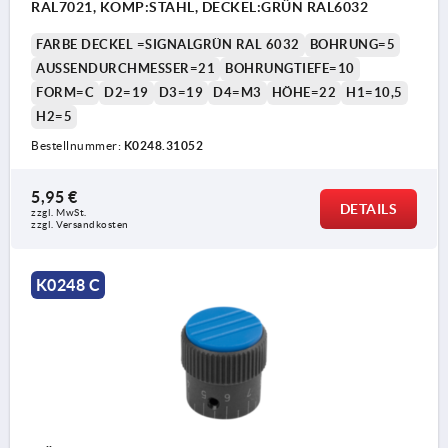
RAL7021, KOMP:STAHL, DECKEL:GRÜN RAL6032
FARBE DECKEL =SIGNALGRÜN RAL 6032
BOHRUNG=5
AUSSENDURCHMESSER=21
BOHRUNGTIEFE=10
FORM=C
D2=19
D3=19
D4=M3
HÖHE=22
H1=10,5
H2=5
Bestellnummer:
K0248.31052
5,95 €
DETAILS
zzgl. MwSt.
zzgl. Versandkosten
K0248 C