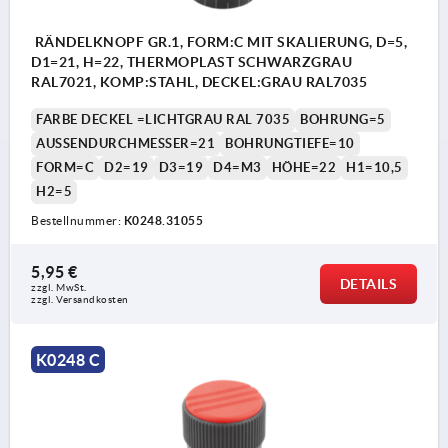
RÄNDELKNOPF GR.1, FORM:C MIT SKALIERUNG, D=5,
D1=21, H=22, THERMOPLAST SCHWARZGRAU
RAL7021, KOMP:STAHL, DECKEL:GRAU RAL7035
FARBE DECKEL =LICHTGRAU RAL 7035
BOHRUNG=5
AUSSENDURCHMESSER=21
BOHRUNGTIEFE=10
FORM=C
D2=19
D3=19
D4=M3
HÖHE=22
H1=10,5
H2=5
Bestellnummer:
K0248.31055
5,95 €
DETAILS
zzgl. MwSt.
zzgl. Versandkosten
K0248 C