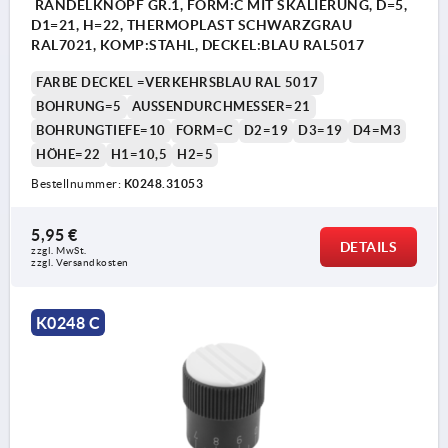
RÄNDELKNOPF GR.1, FORM:C MIT SKALIERUNG, D=5,
D1=21, H=22, THERMOPLAST SCHWARZGRAU
RAL7021, KOMP:STAHL, DECKEL:BLAU RAL5017
FARBE DECKEL =VERKEHRSBLAU RAL 5017
BOHRUNG=5
AUSSENDURCHMESSER=21
BOHRUNGTIEFE=10
FORM=C
D2=19
D3=19
D4=M3
HÖHE=22
H1=10,5
H2=5
Bestellnummer:
K0248.31053
5,95 €
DETAILS
zzgl. MwSt.
zzgl. Versandkosten
K0248 C