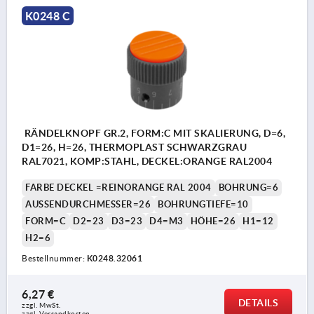
K0248 C
RÄNDELKNOPF GR.2, FORM:C MIT SKALIERUNG, D=6,
D1=26, H=26, THERMOPLAST SCHWARZGRAU
RAL7021, KOMP:STAHL, DECKEL:ORANGE RAL2004
FARBE DECKEL =REINORANGE RAL 2004
BOHRUNG=6
AUSSENDURCHMESSER=26
BOHRUNGTIEFE=10
FORM=C
D2=23
D3=23
D4=M3
HÖHE=26
H1=12
H2=6
Bestellnummer:
K0248.32061
6,27 €
DETAILS
zzgl. MwSt.
zzgl. Versandkosten