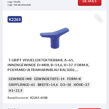
DETAILS
zzgl. MwSt.
zzgl. Versandkosten
NEU
K2265
T-GRIFF VISUELLDETEKTIERBAR, A=65,
INNENGEWINDE D=M08, B=14,6, H=37, FORM:K,
POLYAMID ULTRAMARINBLAU RAL5002,
KOMP:EDELSTAHL
GEWINDE=M8
GEWINDETIEFE=14
FORM=K
GRIFFLÄNGE=65
BREITE=14,6
D3=18
HÖHE=37
H1=22,9
Bestellnummer:
K2265.6508