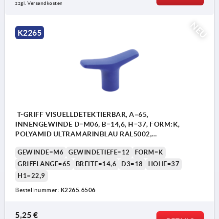
zzgl. Versandkosten
NEU
K2265
T-GRIFF VISUELLDETEKTIERBAR, A=65,
INNENGEWINDE D=M06, B=14,6, H=37, FORM:K,
POLYAMID ULTRAMARINBLAU RAL5002,
KOMP:EDELSTAHL
GEWINDE=M6
GEWINDETIEFE=12
FORM=K
GRIFFLÄNGE=65
BREITE=14,6
D3=18
HÖHE=37
H1=22,9
Bestellnummer:
K2265.6506
5,25 €