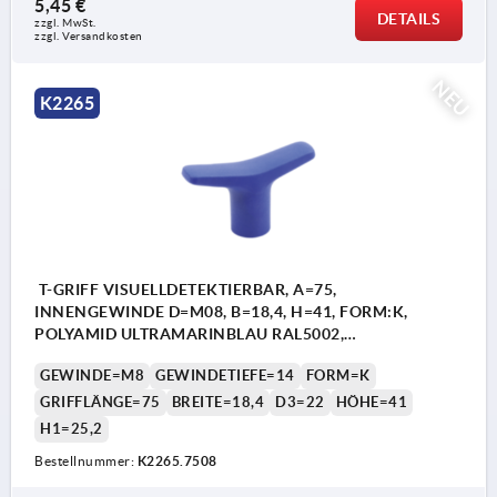
5,45 €
DETAILS
zzgl. MwSt.
zzgl. Versandkosten
NEU
K2265
T-GRIFF VISUELLDETEKTIERBAR, A=75,
INNENGEWINDE D=M08, B=18,4, H=41, FORM:K,
POLYAMID ULTRAMARINBLAU RAL5002,
KOMP:EDELSTAHL
GEWINDE=M8
GEWINDETIEFE=14
FORM=K
GRIFFLÄNGE=75
BREITE=18,4
D3=22
HÖHE=41
H1=25,2
Bestellnummer:
K2265.7508