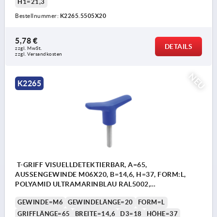
H1=21,3
Bestellnummer:
K2265.5505X20
5,78 €
DETAILS
zzgl. MwSt.
zzgl. Versandkosten
NEU
K2265
T-GRIFF VISUELLDETEKTIERBAR, A=65,
AUSSENGEWINDE M06X20, B=14,6, H=37, FORM:L,
POLYAMID ULTRAMARINBLAU RAL5002,
KOMP:EDELSTAHL
GEWINDE=M6
GEWINDELÄNGE=20
FORM=L
GRIFFLÄNGE=65
BREITE=14,6
D3=18
HÖHE=37