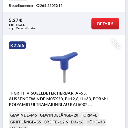
Bestellnummer:
K2265.5505X15
5,27 €
DETAILS
zzgl. MwSt.
zzgl. Versandkosten
NEU
K2265
T-GRIFF VISUELLDETEKTIERBAR, A=55,
AUSSENGEWINDE M05X20, B=12,6, H=33, FORM:L,
POLYAMID ULTRAMARINBLAU RAL5002,
KOMP:EDELSTAHL
GEWINDE=M5
GEWINDELÄNGE=20
FORM=L
GRIFFLÄNGE=55
BREITE=12,6
D3=16
HÖHE=33