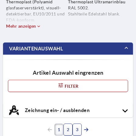
Thermoplast (Polyamid
Thermoplast Ultramarinblau
glasfaserverstärkt), visuell-
RAL 5002.
detektierbar, EU10/2011 und
Stahlteile Edelstahl blank.
FDA-konform.
Mehr anzeigen
Stahlteile Edelstahl 1.4404.
VARIANTENAUSWAHL
Artikel Auswahl eingrenzen
FILTER
Zeichnung ein- / ausblenden
1
2
3