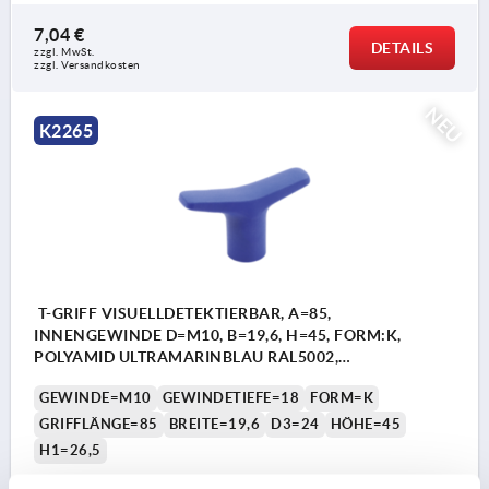
7,04 €
DETAILS
zzgl. MwSt.
zzgl. Versandkosten
NEU
K2265
T-GRIFF VISUELLDETEKTIERBAR, A=85,
INNENGEWINDE D=M10, B=19,6, H=45, FORM:K,
POLYAMID ULTRAMARINBLAU RAL5002,
KOMP:EDELSTAHL
GEWINDE=M10
GEWINDETIEFE=18
FORM=K
GRIFFLÄNGE=85
BREITE=19,6
D3=24
HÖHE=45
H1=26,5
Bestellnummer:
K2265.8510