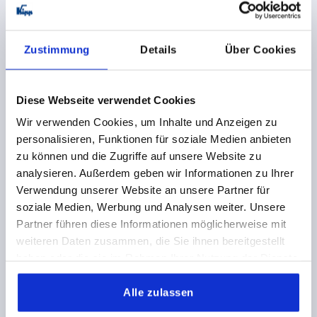
7,33 €
DETAILS
zzgl. MwSt.
Zustimmung
Details
Über Cookies
zzgl. Versandkosten
NEU
K2265
Diese Webseite verwendet Cookies
Wir verwenden Cookies, um Inhalte und Anzeigen zu
personalisieren, Funktionen für soziale Medien anbieten
zu können und die Zugriffe auf unsere Website zu
analysieren. Außerdem geben wir Informationen zu Ihrer
Verwendung unserer Website an unsere Partner für
soziale Medien, Werbung und Analysen weiter. Unsere
T-GRIFF VISUELLDETEKTIERBAR, A=85,
Partner führen diese Informationen möglicherweise mit
INNENGEWINDE D=M12, B=19,6, H=45, FORM:K,
weiteren Daten zusammen, die Sie ihnen bereitgestellt
POLYAMID ULTRAMARINBLAU RAL5002,
KOMP:EDELSTAHL
haben oder die sie im Rahmen Ihrer Nutzung der Dienste
GEWINDE=M12
GEWINDETIEFE=22
FORM=K
gesammelt haben.
GRIFFLÄNGE=85
BREITE=19,6
D3=24
HÖHE=45
Alle zulassen
H1=26,5