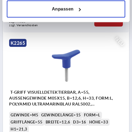
Bestellnummer:
K2265.8512
Anpassen
8,61 €
DETAILS
zzgl. MwSt.
zzgl. Versandkosten
NEU
K2265
T-GRIFF VISUELLDETEKTIERBAR, A=55,
AUSSENGEWINDE M05X15, B=12,6, H=33, FORM:L,
POLYAMID ULTRAMARINBLAU RAL5002,
KOMP:EDELSTAHL
GEWINDE=M5
GEWINDELÄNGE=15
FORM=L
GRIFFLÄNGE=55
BREITE=12,6
D3=16
HÖHE=33
H1=21,3