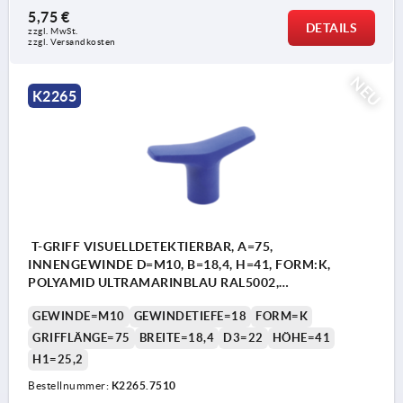
5,75 €
DETAILS
zzgl. MwSt.
zzgl. Versandkosten
NEU
K2265
T-GRIFF VISUELLDETEKTIERBAR, A=75,
INNENGEWINDE D=M10, B=18,4, H=41, FORM:K,
POLYAMID ULTRAMARINBLAU RAL5002,
KOMP:EDELSTAHL
GEWINDE=M10
GEWINDETIEFE=18
FORM=K
GRIFFLÄNGE=75
BREITE=18,4
D3=22
HÖHE=41
H1=25,2
Bestellnummer:
K2265.7510