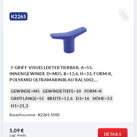
NEU
K2265
T-GRIFF VISUELLDETEKTIERBAR, A=55,
INNENGEWINDE D=M05, B=12,6, H=33, FORM:K,
POLYAMID ULTRAMARINBLAU RAL5002,
KOMP:EDELSTAHL
GEWINDE=M5
GEWINDETIEFE=10
FORM=K
GRIFFLÄNGE=55
BREITE=12,6
D3=16
HÖHE=33
H1=21,3
Bestellnummer:
K2265.5505
5,09 €
DETAILS
zzgl. MwSt.