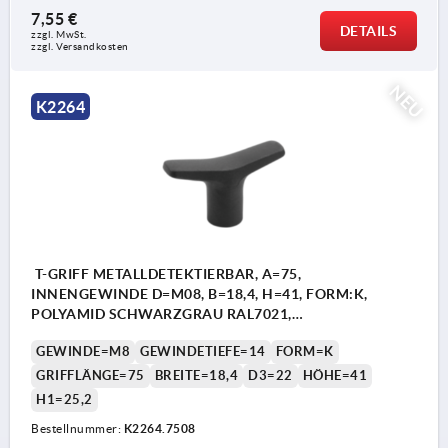
7,55 €
DETAILS
zzgl. MwSt.
zzgl. Versandkosten
NEU
K2264
T-GRIFF METALLDETEKTIERBAR, A=75,
INNENGEWINDE D=M08, B=18,4, H=41, FORM:K,
POLYAMID SCHWARZGRAU RAL7021,
KOMP:EDELSTAHL
GEWINDE=M8
GEWINDETIEFE=14
FORM=K
GRIFFLÄNGE=75
BREITE=18,4
D3=22
HÖHE=41
H1=25,2
Bestellnummer:
K2264.7508