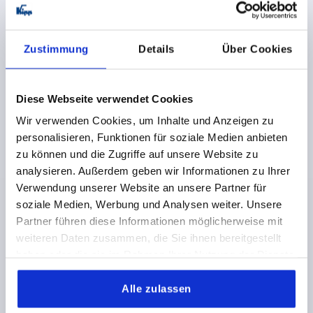
7,84 €
DETAILS
zzgl. MwSt.
Zustimmung
Details
Über Cookies
zzgl. Versandkosten
NEU
K2264
Diese Webseite verwendet Cookies
Wir verwenden Cookies, um Inhalte und Anzeigen zu
personalisieren, Funktionen für soziale Medien anbieten
zu können und die Zugriffe auf unsere Website zu
analysieren. Außerdem geben wir Informationen zu Ihrer
Verwendung unserer Website an unsere Partner für
soziale Medien, Werbung und Analysen weiter. Unsere
T-GRIFF METALLDETEKTIERBAR, A=85,
Partner führen diese Informationen möglicherweise mit
INNENGEWINDE D=M12, B=19,6, H=45, FORM:K,
weiteren Daten zusammen, die Sie ihnen bereitgestellt
POLYAMID SCHWARZGRAU RAL7021,
KOMP:EDELSTAHL
haben oder die sie im Rahmen Ihrer Nutzung der Dienste
GEWINDE=M12
GEWINDETIEFE=22
FORM=K
gesammelt haben.
GRIFFLÄNGE=85
BREITE=19,6
D3=24
HÖHE=45
Alle zulassen
H1=26,5