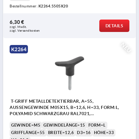
Bestellnummer:
K2264.5505X20
6,30 €
DETAILS
zzgl. MwSt.
zzgl. Versandkosten
NEU
K2264
T-GRIFF METALLDETEKTIERBAR, A=55,
AUSSENGEWINDE M05X15, B=12,6, H=33, FORM:L,
POLYAMID SCHWARZGRAU RAL7021,
KOMP:EDELSTAHL
GEWINDE=M5
GEWINDELÄNGE=15
FORM=L
GRIFFLÄNGE=55
BREITE=12,6
D3=16
HÖHE=33