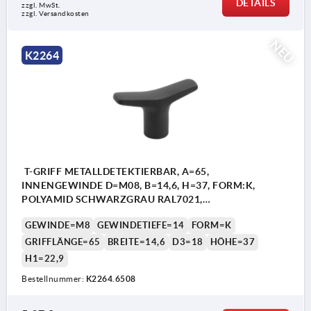
DETAILS
zzgl. MwSt.
zzgl. Versandkosten
NEU
K2264
T-GRIFF METALLDETEKTIERBAR, A=65,
INNENGEWINDE D=M08, B=14,6, H=37, FORM:K,
POLYAMID SCHWARZGRAU RAL7021,
KOMP:EDELSTAHL
GEWINDE=M8
GEWINDETIEFE=14
FORM=K
GRIFFLÄNGE=65
BREITE=14,6
D3=18
HÖHE=37
H1=22,9
Bestellnummer:
K2264.6508