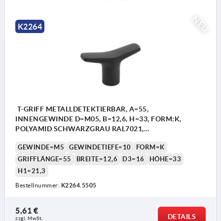
NEU
K2264
T-GRIFF METALLDETEKTIERBAR, A=55,
INNENGEWINDE D=M05, B=12,6, H=33, FORM:K,
POLYAMID SCHWARZGRAU RAL7021,
KOMP:EDELSTAHL
GEWINDE=M5
GEWINDETIEFE=10
FORM=K
GRIFFLÄNGE=55
BREITE=12,6
D3=16
HÖHE=33
H1=21,3
Bestellnummer:
K2264.5505
5,61 €
DETAILS
zzgl. MwSt.