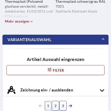
Thermoplast (Polyamid
Thermoplast schwarzgrau RAL
glasfaserverstärkt), metall-
7021.
detektierbar, EU10/2011 und
Stahlteile Edelstahl blank.
FDA-konform.
Mehr anzeigen
Stahlteile Edelstahl 1.4404.
VARIANTENAUSWAHL
Artikel Auswahl eingrenzen
FILTER
Zeichnung ein- / ausblenden
1
2
3