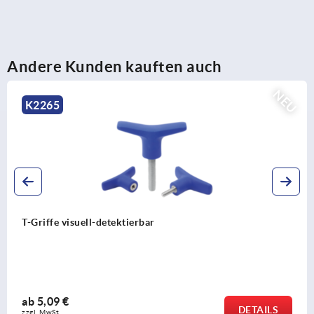
Andere Kunden kauften auch
NEU
K2267
T-Griffe antibakteriell
ab
2,68 €
DETAILS
zzgl. MwSt.