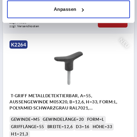
Bestellnummer:
K2264.8512
Anpassen
9,13 €
DETAILS
zzgl. MwSt.
zzgl. Versandkosten
NEU
K2264
T-GRIFF METALLDETEKTIERBAR, A=55,
AUSSENGEWINDE M05X20, B=12,6, H=33, FORM:L,
POLYAMID SCHWARZGRAU RAL7021,
KOMP:EDELSTAHL
GEWINDE=M5
GEWINDELÄNGE=20
FORM=L
GRIFFLÄNGE=55
BREITE=12,6
D3=16
HÖHE=33
H1=21,3