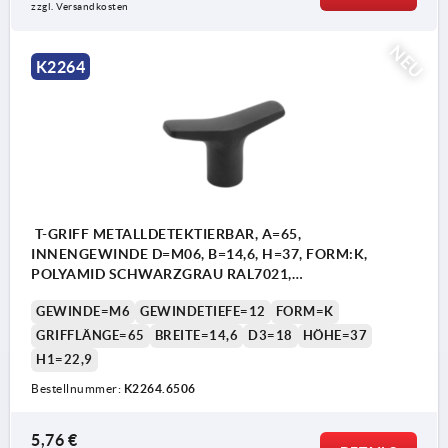
zzgl. Versandkosten
NEU
K2264
T-GRIFF METALLDETEKTIERBAR, A=65,
INNENGEWINDE D=M06, B=14,6, H=37, FORM:K,
POLYAMID SCHWARZGRAU RAL7021,
KOMP:EDELSTAHL
GEWINDE=M6
GEWINDETIEFE=12
FORM=K
GRIFFLÄNGE=65
BREITE=14,6
D3=18
HÖHE=37
H1=22,9
Bestellnummer:
K2264.6506
5,76 €