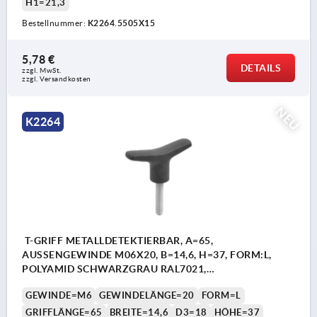
H1=21,3
Bestellnummer:
K2264.5505X15
5,78 €
DETAILS
zzgl. MwSt.
zzgl. Versandkosten
NEU
K2264
T-GRIFF METALLDETEKTIERBAR, A=65,
AUSSENGEWINDE M06X20, B=14,6, H=37, FORM:L,
POLYAMID SCHWARZGRAU RAL7021,
KOMP:EDELSTAHL
GEWINDE=M6
GEWINDELÄNGE=20
FORM=L
GRIFFLÄNGE=65
BREITE=14,6
D3=18
HÖHE=37