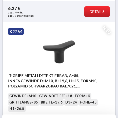
6,27 €
DETAILS
zzgl. MwSt.
zzgl. Versandkosten
NEU
K2264
T-GRIFF METALLDETEKTIERBAR, A=85,
INNENGEWINDE D=M10, B=19,6, H=45, FORM:K,
POLYAMID SCHWARZGRAU RAL7021,
KOMP:EDELSTAHL
GEWINDE=M10
GEWINDETIEFE=18
FORM=K
GRIFFLÄNGE=85
BREITE=19,6
D3=24
HÖHE=45
H1=26,5
Bestellnummer:
K2264.8510