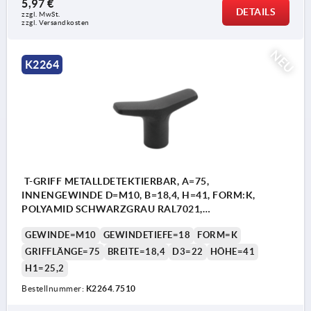
5,97 €
DETAILS
zzgl. MwSt.
zzgl. Versandkosten
NEU
K2264
T-GRIFF METALLDETEKTIERBAR, A=75,
INNENGEWINDE D=M10, B=18,4, H=41, FORM:K,
POLYAMID SCHWARZGRAU RAL7021,
KOMP:EDELSTAHL
GEWINDE=M10
GEWINDETIEFE=18
FORM=K
GRIFFLÄNGE=75
BREITE=18,4
D3=22
HÖHE=41
H1=25,2
Bestellnummer:
K2264.7510