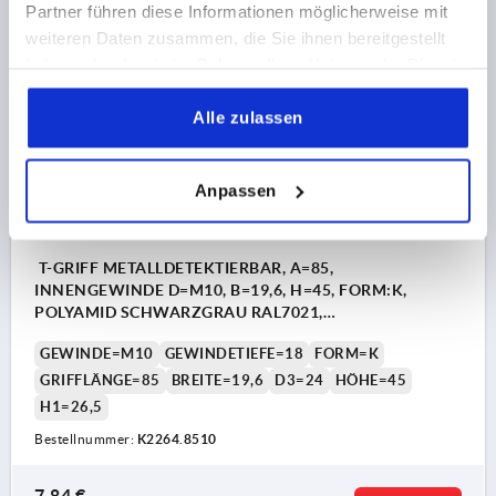
zzgl. MwSt.
Partner führen diese Informationen möglicherweise mit
zzgl. Versandkosten
weiteren Daten zusammen, die Sie ihnen bereitgestellt
NEU
haben oder die sie im Rahmen Ihrer Nutzung der Dienste
K2264 IG
gesammelt haben.
Alle zulassen
Anpassen
T-GRIFF METALLDETEKTIERBAR, A=85,
INNENGEWINDE D=M10, B=19,6, H=45, FORM:K,
POLYAMID SCHWARZGRAU RAL7021,
KOMP:EDELSTAHL
GEWINDE=M10
GEWINDETIEFE=18
FORM=K
GRIFFLÄNGE=85
BREITE=19,6
D3=24
HÖHE=45
H1=26,5
Bestellnummer:
K2264.8510
7,84 €