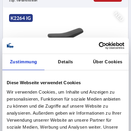
zzgl. Versandkosten
NEU
K2264 IG
Zustimmung
Details
Über Cookies
T-GRIFF METALLDETEKTIERBAR, A=75,
INNENGEWINDE D=M08, B=18,4, H=41, FORM:K,
POLYAMID SCHWARZGRAU RAL7021,
Diese Webseite verwendet Cookies
KOMP:EDELSTAHL
GEWINDE=M8
GEWINDETIEFE=14
FORM=K
Wir verwenden Cookies, um Inhalte und Anzeigen zu
GRIFFLÄNGE=75
BREITE=18,4
D3=22
HÖHE=41
personalisieren, Funktionen für soziale Medien anbieten
H1=25,2
zu können und die Zugriffe auf unsere Website zu
Bestellnummer:
K2264.7508
analysieren. Außerdem geben wir Informationen zu Ihrer
Verwendung unserer Website an unsere Partner für
soziale Medien, Werbung und Analysen weiter. Unsere
6,27 €
DETAILS