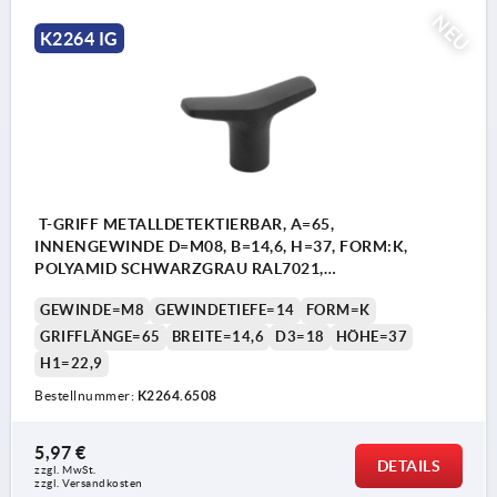
NEU
K2264 IG
T-GRIFF METALLDETEKTIERBAR, A=65,
INNENGEWINDE D=M08, B=14,6, H=37, FORM:K,
POLYAMID SCHWARZGRAU RAL7021,
KOMP:EDELSTAHL
GEWINDE=M8
GEWINDETIEFE=14
FORM=K
GRIFFLÄNGE=65
BREITE=14,6
D3=18
HÖHE=37
H1=22,9
Bestellnummer:
K2264.6508
5,97 €
DETAILS
zzgl. MwSt.
zzgl. Versandkosten