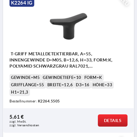
NEU
K2264 IG
T-GRIFF METALLDETEKTIERBAR, A=55,
INNENGEWINDE D=M05, B=12,6, H=33, FORM:K,
POLYAMID SCHWARZGRAU RAL7021,
KOMP:EDELSTAHL
GEWINDE=M5
GEWINDETIEFE=10
FORM=K
GRIFFLÄNGE=55
BREITE=12,6
D3=16
HÖHE=33
H1=21,3
Bestellnummer:
K2264.5505
5,61 €
DETAILS
zzgl. MwSt.
zzgl. Versandkosten