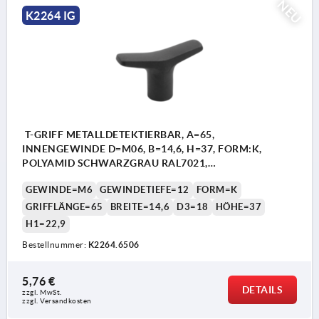
NEU
K2264 IG
T-GRIFF METALLDETEKTIERBAR, A=65,
INNENGEWINDE D=M06, B=14,6, H=37, FORM:K,
POLYAMID SCHWARZGRAU RAL7021,
KOMP:EDELSTAHL
GEWINDE=M6
GEWINDETIEFE=12
FORM=K
GRIFFLÄNGE=65
BREITE=14,6
D3=18
HÖHE=37
H1=22,9
Bestellnummer:
K2264.6506
5,76 €
DETAILS
zzgl. MwSt.
zzgl. Versandkosten