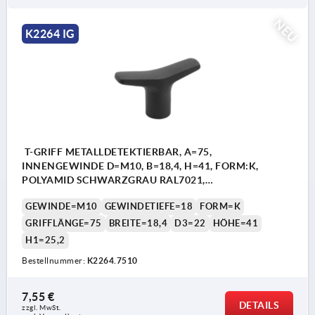
NEU
K2264 IG
T-GRIFF METALLDETEKTIERBAR, A=75,
INNENGEWINDE D=M10, B=18,4, H=41, FORM:K,
POLYAMID SCHWARZGRAU RAL7021,
KOMP:EDELSTAHL
GEWINDE=M10
GEWINDETIEFE=18
FORM=K
GRIFFLÄNGE=75
BREITE=18,4
D3=22
HÖHE=41
H1=25,2
Bestellnummer:
K2264.7510
7,55 €
DETAILS
zzgl. MwSt.