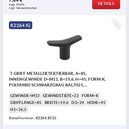
DETAILS
zzgl. MwSt.
zzgl. Versandkosten
NEU
K2264 IG
T-GRIFF METALLDETEKTIERBAR, A=85,
INNENGEWINDE D=M12, B=19,6, H=45, FORM:K,
POLYAMID SCHWARZGRAU RAL7021,
KOMP:EDELSTAHL
GEWINDE=M12
GEWINDETIEFE=22
FORM=K
GRIFFLÄNGE=85
BREITE=19,6
D3=24
HÖHE=45
H1=26,5
Bestellnummer:
K2264.8512