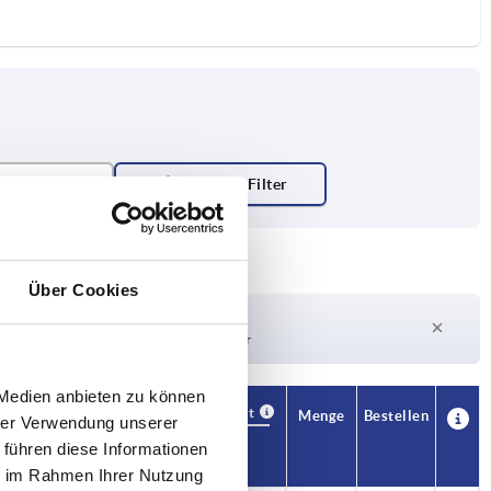
Über Cookies
Lieferzeit auf Anfrage
Derzeit nicht auf Lager
 Medien anbieten zu können
Verfügbarkeit
CAD
Menge
Bestellen
hrer Verwendung unserer
H1
Preis
 führen diese Informationen
ie im Rahmen Ihrer Nutzung