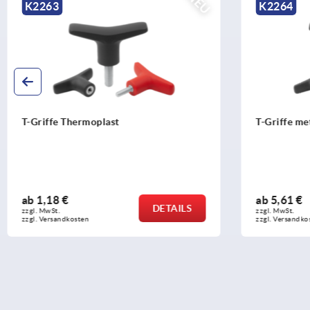
NEU
K2264
K2265
T-Griffe metall-detektierbar
T-Griffe vis
ab
5,61 €
ab
5,09 €
DETAILS
zzgl. MwSt.
zzgl. MwSt.
zzgl. Versandkosten
zzgl. Versandko