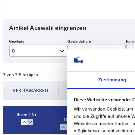
Artikel Auswahl eingrenzen
D
T
Fo
M5
10
K
7
von 7 Einträgen
M6
12
Zustimmung
Die Verfügbarkeiten werden in regelmä
M8
14
VERFÜGBARKEIT
Im finalen Schritt vor Abschluss Ihrer 
Versanddatum.
M10
18
Diese Webseite verwendet 
Wir verwenden Cookies, um I
M12
22
Bestell-Nr.
und die Zugriffe auf unsere 
D
T
Form
Website an unsere Partner fü
möglicherweise mit weiteren