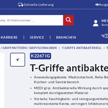
Schnelle Lieferung
Ausge
ME
Anme
KARRIERE
SERVICE
BRANCHEN
E / GRIFFMUTTERN / GRIFFSCHRAUBEN
T-GRIFFE ANTIBAKTERIELL
T
K2267 IG
U
T-Griffe antibakt
Anwendungsgebiete: Medizintechnik, Reha-Ber
Küchen- und Sanitärbereich
MEDI grip: Antibakterielle Wirkung durch spe
komplett durchgesetzten Material
Vorteile: feuchtigkeits- und reinigungsmitte
multiresistente Keime, verringert Infektionsri