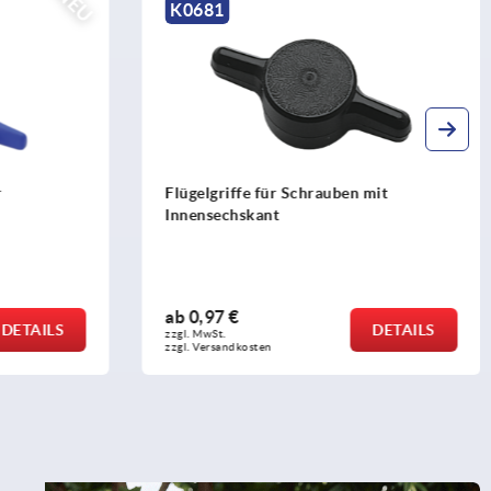
K1515
mit
T-Griffe Edelstahl mit Innengewinde für
Hygienic USIT® Dicht- und
Unterlegscheibe Freudenberg Process
Seals
ab
9,73 €
DETAILS
DETAILS
zzgl. MwSt.
zzgl. Versandkosten