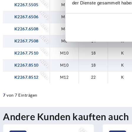
NEU
der Dienste gesammelt habe
K2267.5505
M5
10
K
NEU
K2267.6506
M6
12
K
NEU
K2267.6508
M8
14
K
NEU
K2267.7508
M8
14
K
NEU
K2267.7510
M10
18
K
NEU
K2267.8510
M10
18
K
NEU
K2267.8512
M12
22
K
7
von 7 Einträgen
Andere Kunden kauften auch