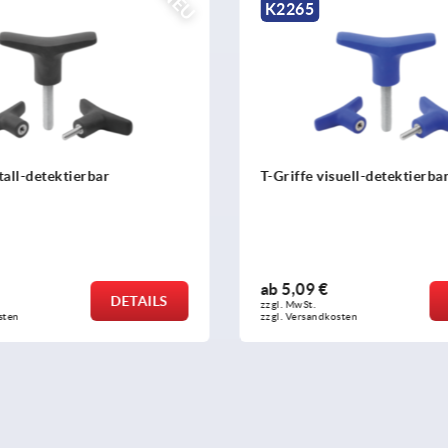
NEU
K0681
uell-detektierbar
Flügelgriffe für Schrauben 
Innensechskant
ab
0,97 €
DETAILS
zzgl. MwSt.
sten
zzgl. Versandkosten