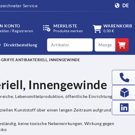
DE
zeichneter Service
IN KONTO
MERKLISTE
WARENKORB
lden / Registrieren
Produkte merken
0,00 €
productCode
qty
Direktbestellung
-GRIFFE ANTIBAKTERIELL, INNENGEWINDE
eriell, Innengewinde
eiche, Lebensmittelproduktion, öffentliche Einrichtungen,
ziellen Kunststoff über einen langen Zeitraum aufgrund von
lbeständig, keine toxische Nebenwirkungen, Wirkung gegen
siko