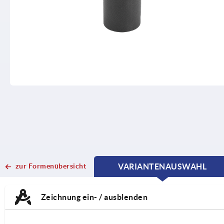
zur Formenübersicht
VARIANTENAUSWAHL
CURRENT
CURRENT
TAB:
TAB:
Zeichnung ein- / ausblenden