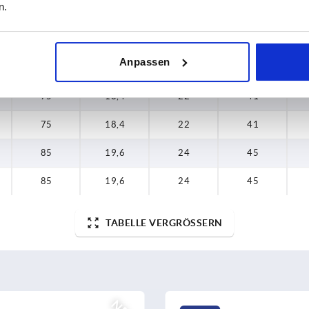
n.
55
12,6
16
33
65
14,6
18
37
Anpassen
65
14,6
18
37
75
18,4
22
41
75
18,4
22
41
85
19,6
24
45
85
19,6
24
45
TABELLE VERGRÖSSERN