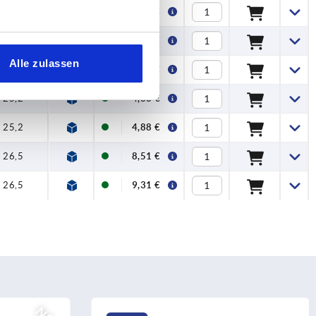
21,3
3,75 €
22,9
3,96 €
Alle zulassen
22,9
4,25 €
25,2
4,88 €
25,2
4,88 €
26,5
8,51 €
26,5
9,31 €