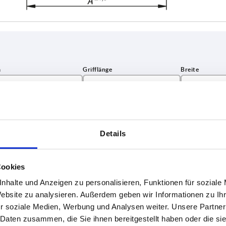
rm
A
B
55
12,6
TABELLE VERGRÖSSERN
65
14,6
Details
ßigen Abständen mehrmals täglich aktualisiert.
75
18,4
1-3 Tage
Bestellung erfahren Sie das bestätigte
4-20 Tage
85
19,6
Cookies
nhalte und Anzeigen zu personalisieren, Funktionen für soziale
Website zu analysieren. Außerdem geben wir Informationen zu I
A
B
D3
H
r soziale Medien, Werbung und Analysen weiter. Unsere Partner
 Daten zusammen, die Sie ihnen bereitgestellt haben oder die s