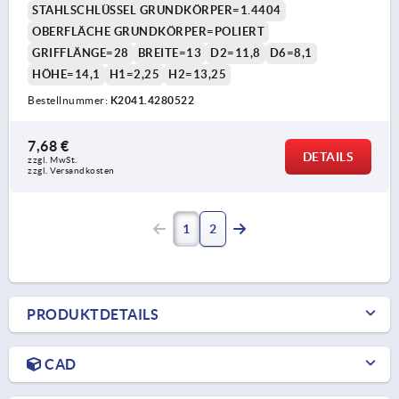
STAHLSCHLÜSSEL GRUNDKÖRPER=1.4404
OBERFLÄCHE GRUNDKÖRPER=POLIERT
GRIFFLÄNGE=28
BREITE=13
D2=11,8
D6=8,1
HÖHE=14,1
H1=2,25
H2=13,25
Bestellnummer:
K2041.4280522
7,68 €
DETAILS
zzgl. MwSt.
zzgl. Versandkosten
1
2
PRODUKTDETAILS
CAD