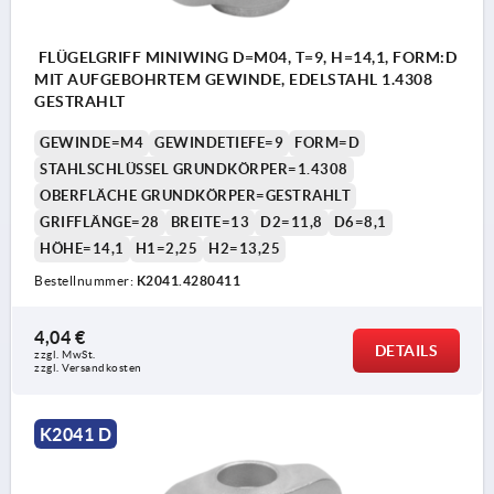
FLÜGELGRIFF MINIWING D=M04, T=9, H=14,1, FORM:D
MIT AUFGEBOHRTEM GEWINDE, EDELSTAHL 1.4308
GESTRAHLT
GEWINDE=M4
GEWINDETIEFE=9
FORM=D
STAHLSCHLÜSSEL GRUNDKÖRPER=1.4308
OBERFLÄCHE GRUNDKÖRPER=GESTRAHLT
GRIFFLÄNGE=28
BREITE=13
D2=11,8
D6=8,1
HÖHE=14,1
H1=2,25
H2=13,25
Bestellnummer:
K2041.4280411
4,04 €
DETAILS
zzgl. MwSt.
zzgl. Versandkosten
K2041 D