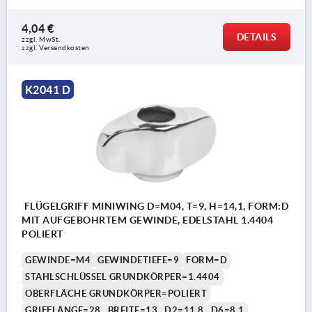
4,04 €
DETAILS
zzgl. MwSt.
zzgl. Versandkosten
K2041 D
FLÜGELGRIFF MINIWING D=M04, T=9, H=14,1, FORM:D
MIT AUFGEBOHRTEM GEWINDE, EDELSTAHL 1.4404
POLIERT
GEWINDE=M4
GEWINDETIEFE=9
FORM=D
STAHLSCHLÜSSEL GRUNDKÖRPER=1.4404
OBERFLÄCHE GRUNDKÖRPER=POLIERT
GRIFFLÄNGE=28
BREITE=13
D2=11,8
D6=8,1