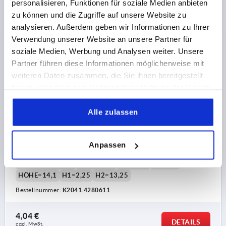
personalisieren, Funktionen für soziale Medien anbieten
K2041 D
zu können und die Zugriffe auf unsere Website zu
analysieren. Außerdem geben wir Informationen zu Ihrer
Verwendung unserer Website an unsere Partner für
soziale Medien, Werbung und Analysen weiter. Unsere
Partner führen diese Informationen möglicherweise mit
weiteren Daten zusammen, die Sie ihnen bereitgestellt
haben oder die sie im Rahmen Ihrer Nutzung der Dienste
FLÜGELGRIFF MINIWING D=M06, T=9, H=14,1, FORM:D
MIT AUFGEBOHRTEM GEWINDE, EDELSTAHL 1.4308
gesammelt haben.
GESTRAHLT
Alle zulassen
GEWINDE=M6
GEWINDETIEFE=9
FORM=D
STAHLSCHLÜSSEL GRUNDKÖRPER=1.4308
Anpassen
OBERFLÄCHE GRUNDKÖRPER=GESTRAHLT
GRIFFLÄNGE=28
BREITE=13
D2=11,8
D6=8,1
HÖHE=14,1
H1=2,25
H2=13,25
Bestellnummer:
K2041.4280611
4,04 €
DETAILS
zzgl. MwSt.