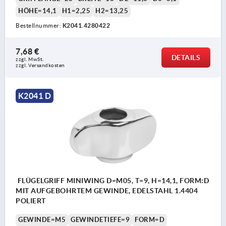
HÖHE=14,1
H1=2,25
H2=13,25
Bestellnummer:
K2041.4280422
7,68 €
DETAILS
zzgl. MwSt.
zzgl. Versandkosten
K2041 D
FLÜGELGRIFF MINIWING D=M05, T=9, H=14,1, FORM:D
MIT AUFGEBOHRTEM GEWINDE, EDELSTAHL 1.4404
POLIERT
GEWINDE=M5
GEWINDETIEFE=9
FORM=D