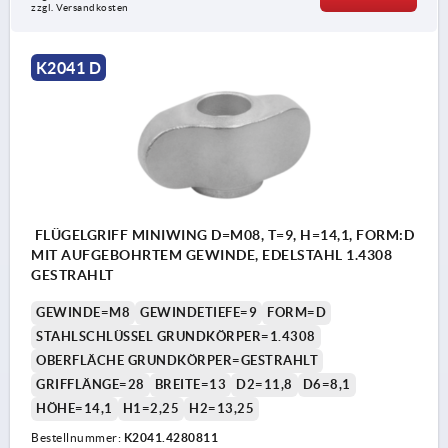
zzgl. Versandkosten
K2041 D
FLÜGELGRIFF MINIWING D=M08, T=9, H=14,1, FORM:D
MIT AUFGEBOHRTEM GEWINDE, EDELSTAHL 1.4308
GESTRAHLT
GEWINDE=M8
GEWINDETIEFE=9
FORM=D
STAHLSCHLÜSSEL GRUNDKÖRPER=1.4308
OBERFLÄCHE GRUNDKÖRPER=GESTRAHLT
GRIFFLÄNGE=28
BREITE=13
D2=11,8
D6=8,1
HÖHE=14,1
H1=2,25
H2=13,25
Bestellnummer:
K2041.4280811