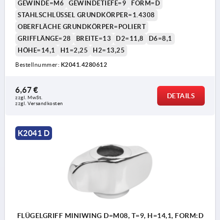
GEWINDE=M6
GEWINDETIEFE=9
FORM=D
STAHLSCHLÜSSEL GRUNDKÖRPER=1.4308
OBERFLÄCHE GRUNDKÖRPER=POLIERT
GRIFFLÄNGE=28
BREITE=13
D2=11,8
D6=8,1
HÖHE=14,1
H1=2,25
H2=13,25
Bestellnummer:
K2041.4280612
6,67 €
DETAILS
zzgl. MwSt.
zzgl. Versandkosten
K2041 D
FLÜGELGRIFF MINIWING D=M08, T=9, H=14,1, FORM:D