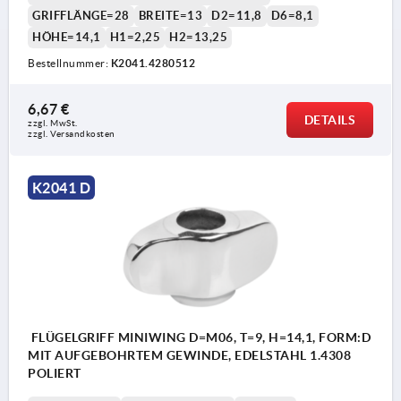
GRIFFLÄNGE=28
BREITE=13
D2=11,8
D6=8,1
HÖHE=14,1
H1=2,25
H2=13,25
Bestellnummer:
K2041.4280512
6,67 €
DETAILS
zzgl. MwSt.
zzgl. Versandkosten
K2041 D
FLÜGELGRIFF MINIWING D=M06, T=9, H=14,1, FORM:D
MIT AUFGEBOHRTEM GEWINDE, EDELSTAHL 1.4308
POLIERT