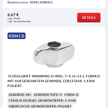
Bestellnummer:
K2041.4280412
6,67 €
DETAILS
zzgl. MwSt.
zzgl. Versandkosten
K2041 D
FLÜGELGRIFF MINIWING D=M05, T=9, H=14,1, FORM:D
MIT AUFGEBOHRTEM GEWINDE, EDELSTAHL 1.4308
POLIERT
GEWINDE=M5
GEWINDETIEFE=9
FORM=D
STAHLSCHLÜSSEL GRUNDKÖRPER=1.4308
OBERFLÄCHE GRUNDKÖRPER=POLIERT