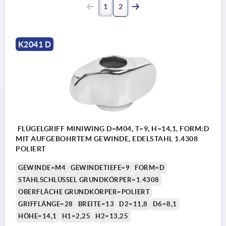
1
2
K2041 D
FLÜGELGRIFF MINIWING D=M04, T=9, H=14,1, FORM:D
MIT AUFGEBOHRTEM GEWINDE, EDELSTAHL 1.4308
POLIERT
GEWINDE=M4
GEWINDETIEFE=9
FORM=D
STAHLSCHLÜSSEL GRUNDKÖRPER=1.4308
OBERFLÄCHE GRUNDKÖRPER=POLIERT
GRIFFLÄNGE=28
BREITE=13
D2=11,8
D6=8,1
HÖHE=14,1
H1=2,25
H2=13,25