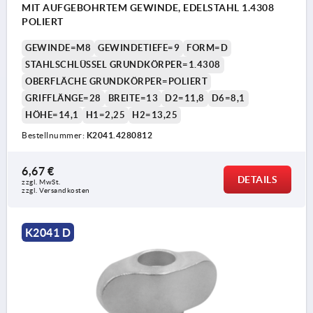
MIT AUFGEBOHRTEM GEWINDE, EDELSTAHL 1.4308
POLIERT
GEWINDE=M8
GEWINDETIEFE=9
FORM=D
STAHLSCHLÜSSEL GRUNDKÖRPER=1.4308
OBERFLÄCHE GRUNDKÖRPER=POLIERT
GRIFFLÄNGE=28
BREITE=13
D2=11,8
D6=8,1
HÖHE=14,1
H1=2,25
H2=13,25
Bestellnummer:
K2041.4280812
6,67 €
DETAILS
zzgl. MwSt.
zzgl. Versandkosten
K2041 D