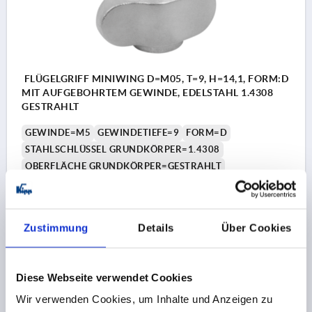
FLÜGELGRIFF MINIWING D=M05, T=9, H=14,1, FORM:D
MIT AUFGEBOHRTEM GEWINDE, EDELSTAHL 1.4308
GESTRAHLT
GEWINDE=M5
GEWINDETIEFE=9
FORM=D
STAHLSCHLÜSSEL GRUNDKÖRPER=1.4308
OBERFLÄCHE GRUNDKÖRPER=GESTRAHLT
GRIFFLÄNGE=28
BREITE=13
D2=11,8
D6=8,1
HÖHE=14,1
H1=2,25
H2=13,25
Bestellnummer:
K2041.4280511
Zustimmung
Details
Über Cookies
4,04 €
DETAILS
zzgl. MwSt.
zzgl. Versandkosten
Diese Webseite verwendet Cookies
Wir verwenden Cookies, um Inhalte und Anzeigen zu