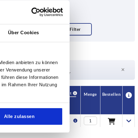
Über Cookies
 Medien anbieten zu können
Lieferzeit auf Anfrage
hrer Verwendung unserer
Derzeit nicht auf Lager
 führen diese Informationen
ie im Rahmen Ihrer Nutzung
Verfügbarkeit
CAD
Menge
Bestellen
Preis
L1
Alle zulassen
30,5
1,85 €