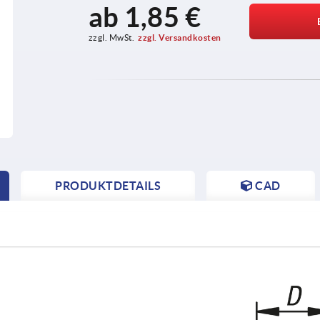
ab
1,85 €
zzgl. MwSt.
zzgl. Versandkosten
PRODUKTDETAILS
CAD