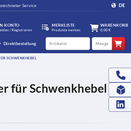
DE
zeichneter Service
IN KONTO
MERKLISTE
WARENKORB
lden / Registrieren
Produkte merken
0,00 €
productCode
qty
Direktbestellung
FÜR SCHWENKHEBEL
der für Schwenkhebel