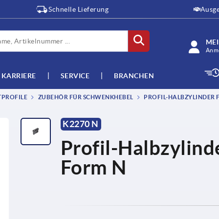
Schnelle Lieferung
Ausge
ME
Anme
KARRIERE
SERVICE
BRANCHEN
TPROFILE
ZUBEHÖR FÜR SCHWENKHEBEL
PROFIL-HALBZYLINDER 
K2270 N
Profil-Halbzylin
Form N