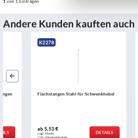
1
von 1 Einträgen
Andere Kunden kauften auch
K2278
K2277
Flachstangen Stahl für Schwenkhebel
Aufsätze Z
ab
5,53 €
ab
1,85 €
DETAILS
zzgl. MwSt.
zzgl. MwSt.
zzgl. Versandkosten
zzgl. Versandko