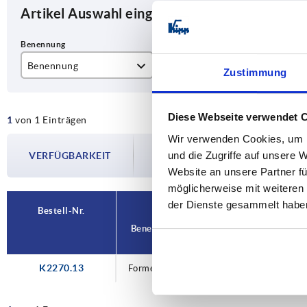
Artikel Auswahl eingrenzen
Benennung
Ausführung 1
Ma
Zustimmung
Formeinsatz
Blindstopfen
Po
Diese Webseite verwendet 
1
von 1 Einträgen
Wir verwenden Cookies, um I
Die Verfügbarkeiten werden in regelmä
und die Zugriffe auf unsere 
VERFÜGBARKEIT
Im finalen Schritt vor Abschluss Ihrer 
Versanddatum.
Website an unsere Partner fü
möglicherweise mit weiteren
der Dienste gesammelt habe
Bestell-Nr.
Benennung
Ausführung 1
Mate
K2270.13
Formeinsatz
Blindstopfen
P