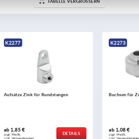
TABELLE VERGRÖSSERN
K2273
ink für Rundstangen
Buchsen für Zungen Zink
ab
1,08 €
DETAILS
zzgl. MwSt.
sten
zzgl. Versandkosten