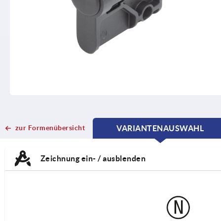
zur Formenübersicht
VARIANTENAUSWAHL
CURRENT
CURRENT
TAB:
TAB:
Zeichnung ein- / ausblenden