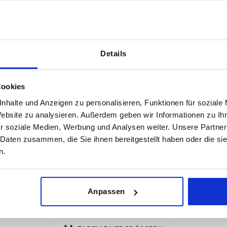
terial Grundkörper
Form
B
Details
lyamid GF30
N
10
Cookies
TABELLE VERGRÖSSERN
nhalte und Anzeigen zu personalisieren, Funktionen für soziale
ßigen Abständen mehrmals täglich aktualisiert.
1-3 Tage
Website zu analysieren. Außerdem geben wir Informationen zu I
Bestellung erfahren Sie das bestätigte
4-20 Tage
r soziale Medien, Werbung und Analysen weiter. Unsere Partner
 Daten zusammen, die Sie ihnen bereitgestellt haben oder die s
n.
rial Grundkörper
Form
B
D
D1
H
H1
L
Anpassen
olyamid GF30
N
10
17
5,5
33
19
40