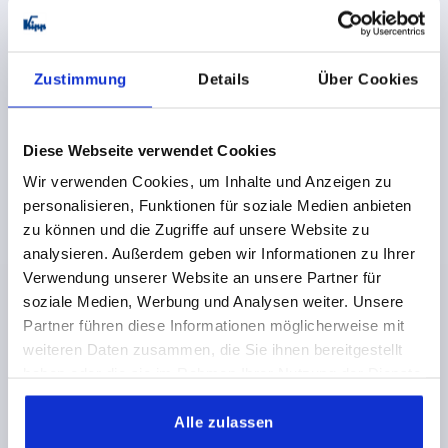
Zustimmung
Details
Über Cookies
Andere Kunden kauften auch
Diese Webseite verwendet Cookies
276
K
Wir verwenden Cookies, um Inhalte und Anzeigen zu
personalisieren, Funktionen für soziale Medien anbieten
zu können und die Zugriffe auf unsere Website zu
analysieren. Außerdem geben wir Informationen zu Ihrer
Verwendung unserer Website an unsere Partner für
soziale Medien, Werbung und Analysen weiter. Unsere
Partner führen diese Informationen möglicherweise mit
hläge Kunststoff für Rundstangen
Ru
weiteren Daten zusammen, die Sie ihnen bereitgestellt
haben oder die sie im Rahmen Ihrer Nutzung der Dienste
gesammelt haben.
Alle zulassen
,70 €
ab