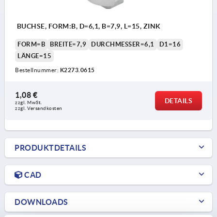
BUCHSE, FORM:B, D=6,1, B=7,9, L=15, ZINK
FORM=B
BREITE=7,9
DURCHMESSER=6,1
D1=16
LÄNGE=15
Bestellnummer:
K2273.0615
1,08 €
DETAILS
zzgl. MwSt.
zzgl. Versandkosten
PRODUKTDETAILS
CAD
DOWNLOADS