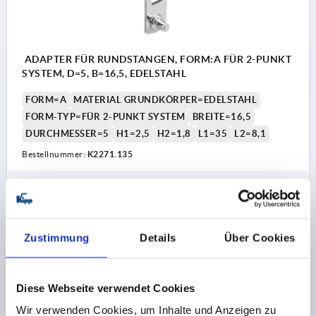
ADAPTER FÜR RUNDSTANGEN, FORM:A FÜR 2-PUNKT
SYSTEM, D=5, B=16,5, EDELSTAHL
FORM=A
MATERIAL GRUNDKÖRPER=EDELSTAHL
FORM-TYP=FÜR 2-PUNKT SYSTEM
BREITE=16,5
DURCHMESSER=5
H1=2,5
H2=1,8
L1=35
L2=8,1
Bestellnummer:
K2271.135
2,62 €
DETAILS
zzgl. MwSt.
zzgl. Versandkosten
Zustimmung
Details
Über Cookies
K2271 A
Diese Webseite verwendet Cookies
Wir verwenden Cookies, um Inhalte und Anzeigen zu