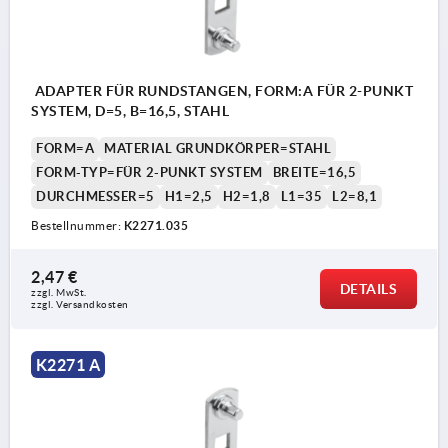
ADAPTER FÜR RUNDSTANGEN, FORM:A FÜR 2-PUNKT
SYSTEM, D=5, B=16,5, STAHL
FORM=A
MATERIAL GRUNDKÖRPER=STAHL
FORM-TYP=FÜR 2-PUNKT SYSTEM
BREITE=16,5
DURCHMESSER=5
H1=2,5
H2=1,8
L1=35
L2=8,1
Bestellnummer:
K2271.035
2,47 €
DETAILS
zzgl. MwSt.
zzgl. Versandkosten
K2271 A