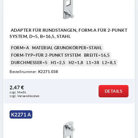
ADAPTER FÜR RUNDSTANGEN, FORM:A FÜR 2-PUNKT
SYSTEM, D=5, B=16,5, STAHL
FORM=A
MATERIAL GRUNDKÖRPER=STAHL
FORM-TYP=FÜR 2-PUNKT SYSTEM
BREITE=16,5
DURCHMESSER=5
H1=2,5
H2=1,8
L1=38
L2=8,1
Bestellnummer:
K2271.038
2,47 €
DETAILS
zzgl. MwSt.
zzgl. Versandkosten
K2271 A