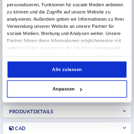
personalisieren, Funktionen für soziale Medien anbieten
zu können und die Zugriffe auf unsere Website zu
analysieren. Außerdem geben wir Informationen zu Ihrer
ADAPTER FÜR RUNDSTANGEN, FORM:A FÜR 2-PUNKT
Verwendung unserer Website an unsere Partner für
SYSTEM, D=5, B=16,5, EDELSTAHL
soziale Medien, Werbung und Analysen weiter. Unsere
Partner führen diese Informationen möglicherweise mit
FORM=A
MATERIAL GRUNDKÖRPER=EDELSTAHL
weiteren Daten zusammen, die Sie ihnen bereitgestellt
FORM-TYP=FÜR 2-PUNKT SYSTEM
BREITE=16,5
haben oder die sie im Rahmen Ihrer Nutzung der Dienste
DURCHMESSER=5
H1=2,5
H2=1,8
L1=38
L2=8,1
gesammelt haben.
Bestellnummer:
K2271.138
Alle zulassen
2,62 €
DETAILS
zzgl. MwSt.
zzgl. Versandkosten
Anpassen
PRODUKTDETAILS
CAD