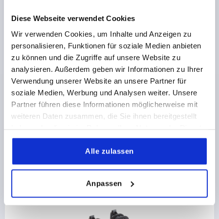
Diese Webseite verwendet Cookies
Wir verwenden Cookies, um Inhalte und Anzeigen zu
personalisieren, Funktionen für soziale Medien anbieten
Schwenkhebel Kunststoff, Montageloch rund,
Montagelochabstand 95 mm, mit Abdeckung
zu können und die Zugriffe auf unsere Website zu
analysieren. Außerdem geben wir Informationen zu Ihrer
Verwendung unserer Website an unsere Partner für
ab
7,50 €
soziale Medien, Werbung und Analysen weiter. Unsere
DETAILS
zzgl. MwSt.
Partner führen diese Informationen möglicherweise mit
zzgl. Versandkosten
weiteren Daten zusammen, die Sie ihnen bereitgestellt
haben oder die sie im Rahmen Ihrer Nutzung der Dienste
gesammelt haben.
Einträge / Seite
6
von 6 Einträgen
Alle zulassen
Andere Kunden kauften auch
Anpassen
K1653