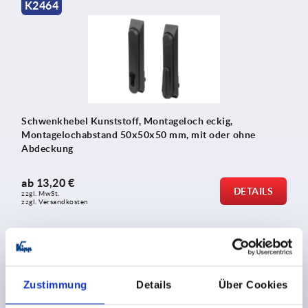
K2464
Schwenkhebel Kunststoff, Montageloch eckig,
Montagelochabstand 50x50x50 mm, mit oder ohne
Abdeckung
ab
13,20 €
DETAILS
zzgl. MwSt.
zzgl. Versandkosten
K2465
Zustimmung
Details
Über Cookies