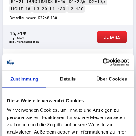
B1=21
DURCHMESSER=46
D1=22,5
D2=10,5
HÖHE=18
H3=20
L1=130
L2=130
Bestellnummer:
K2268.130
15,74 €
DETAILS
zzgl. MwSt.
zzgl. Versandkosten
1) Montagebohrungen
2) Blechstärke max. 2,5mm
PRODUKTDETAILS
3) 1-Punkt Verriegelungssystem
Zustimmung
Details
Über Cookies
4) 3-Punkt Verriegelungssystem
CAD
5) Zunge K1114
DOWNLOADS
Diese Webseite verwendet Cookies
6) Schwenkhebel
Wir verwenden Cookies, um Inhalte und Anzeigen zu
7) Adapter für Zungen Kunststoff oder Zink
personalisieren, Funktionen für soziale Medien anbieten
K2272
zu können und die Zugriffe auf unsere Website zu
8) Stangenschlösser Zink oder Kunststoff für
analysieren. Außerdem geben wir Informationen zu Ihrer