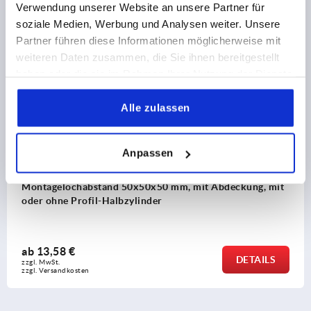
Verwendung unserer Website an unsere Partner für
Flachstangen K2279
Andere Kunden kauften auch
soziale Medien, Werbung und Analysen weiter. Unsere
Partner führen diese Informationen möglicherweise mit
K2465
weiteren Daten zusammen, die Sie ihnen bereitgestellt
haben oder die sie im Rahmen Ihrer Nutzung der Dienste
gesammelt haben.
Alle zulassen
Anpassen
stoff, Montageloch eckig,
Schwenkhebel Kuns
d 50x50x50 mm, mit Abdeckung, mit
Montagelochabsta
lbzylinder
ab
7,50 €
DETAILS
zzgl. MwSt.
zzgl. Versandkosten