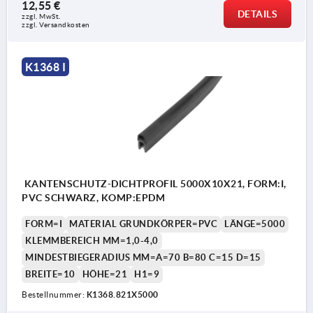
12,55 €
DETAILS
zzgl. MwSt.
zzgl. Versandkosten
K1368 I
KANTENSCHUTZ-DICHTPROFIL 5000X10X21, FORM:I,
PVC SCHWARZ, KOMP:EPDM
FORM=I
MATERIAL GRUNDKÖRPER=PVC
LÄNGE=5000
KLEMMBEREICH MM=1,0-4,0
MINDESTBIEGERADIUS MM=A=70 B=80 C=15 D=15
BREITE=10
HÖHE=21
H1=9
Bestellnummer:
K1368.821X5000