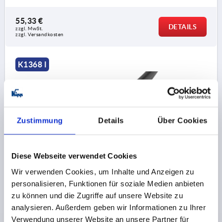
55,33 €
DETAILS
zzgl. MwSt.
zzgl. Versandkosten
K1368 I
Zustimmung
Details
Über Cookies
KANTENSCHUTZ-DICHTPROFIL 20000X10X21,
Diese Webseite verwendet Cookies
FORM:I, PVC SCHWARZ, KOMP:EPDM
Wir verwenden Cookies, um Inhalte und Anzeigen zu
FORM=I
MATERIAL GRUNDKÖRPER=PVC
personalisieren, Funktionen für soziale Medien anbieten
LÄNGE=20000
KLEMMBEREICH MM=1,0-4,0
zu können und die Zugriffe auf unsere Website zu
MINDESTBIEGERADIUS MM=A=70 B=80 C=15 D=15
analysieren. Außerdem geben wir Informationen zu Ihrer
BREITE=10
HÖHE=21
H1=9
Verwendung unserer Website an unsere Partner für