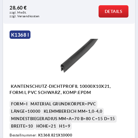
28,60 €
DETAILS
zzgl. MwSt.
zzgl. Versandkosten
K1368 I
KANTENSCHUTZ-DICHTPROFIL 10000X10X21,
FORM:I, PVC SCHWARZ, KOMP:EPDM
FORM=I
MATERIAL GRUNDKÖRPER=PVC
LÄNGE=10000
KLEMMBEREICH MM=1,0-4,0
MINDESTBIEGERADIUS MM=A=70 B=80 C=15 D=15
BREITE=10
HÖHE=21
H1=9
Bestellnummer:
K1368.821X10000