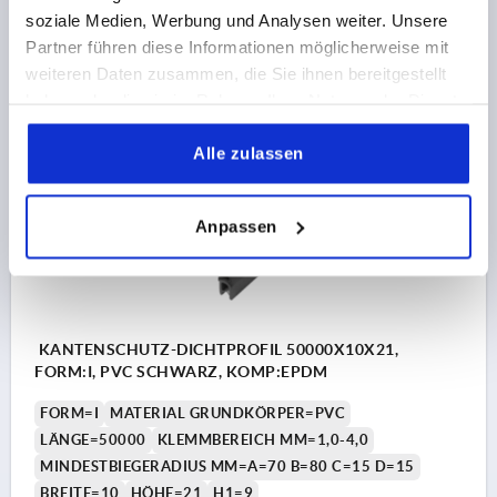
Bestellnummer:
K1368.821X20000
soziale Medien, Werbung und Analysen weiter. Unsere
Partner führen diese Informationen möglicherweise mit
104,44 €
weiteren Daten zusammen, die Sie ihnen bereitgestellt
DETAILS
zzgl. MwSt.
haben oder die sie im Rahmen Ihrer Nutzung der Dienste
zzgl. Versandkosten
gesammelt haben.
Alle zulassen
K1368 I
Anpassen
KANTENSCHUTZ-DICHTPROFIL 50000X10X21,
FORM:I, PVC SCHWARZ, KOMP:EPDM
FORM=I
MATERIAL GRUNDKÖRPER=PVC
LÄNGE=50000
KLEMMBEREICH MM=1,0-4,0
MINDESTBIEGERADIUS MM=A=70 B=80 C=15 D=15
BREITE=10
HÖHE=21
H1=9