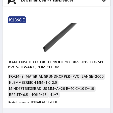
K1368 E
KANTENSCHUTZ-DICHTPROFIL 2000X6,5X15, FORM:E,
PVC SCHWARZ, KOMP:EPDM
FORM=E
MATERIAL GRUNDKÖRPER=PVC
LÄNGE=2000
KLEMMBEREICH MM=1,0-2,0
MINDESTBIEGERADIUS MM=A=20 B=40 C=10 D=10
BREITE=6,5
HÖHE=15
H1=7
Bestellnummer:
K1368.415X2000