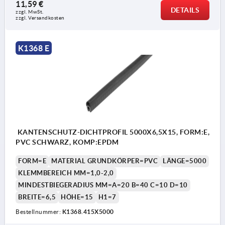
11,59 €
DETAILS
zzgl. MwSt.
zzgl. Versandkosten
K1368 E
KANTENSCHUTZ-DICHTPROFIL 5000X6,5X15, FORM:E,
PVC SCHWARZ, KOMP:EPDM
FORM=E
MATERIAL GRUNDKÖRPER=PVC
LÄNGE=5000
KLEMMBEREICH MM=1,0-2,0
MINDESTBIEGERADIUS MM=A=20 B=40 C=10 D=10
BREITE=6,5
HÖHE=15
H1=7
Bestellnummer:
K1368.415X5000