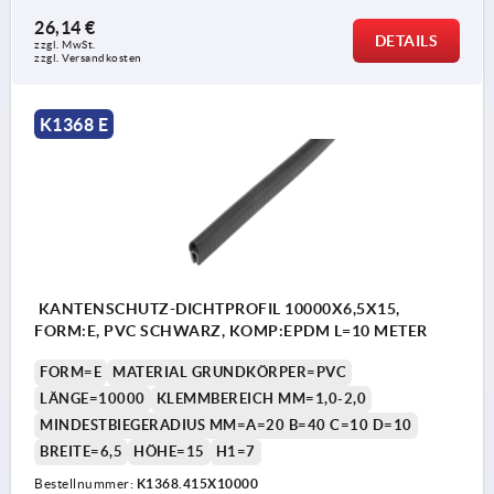
26,14 €
DETAILS
zzgl. MwSt.
zzgl. Versandkosten
K1368 E
KANTENSCHUTZ-DICHTPROFIL 10000X6,5X15,
FORM:E, PVC SCHWARZ, KOMP:EPDM L=10 METER
FORM=E
MATERIAL GRUNDKÖRPER=PVC
LÄNGE=10000
KLEMMBEREICH MM=1,0-2,0
MINDESTBIEGERADIUS MM=A=20 B=40 C=10 D=10
BREITE=6,5
HÖHE=15
H1=7
Bestellnummer:
K1368.415X10000