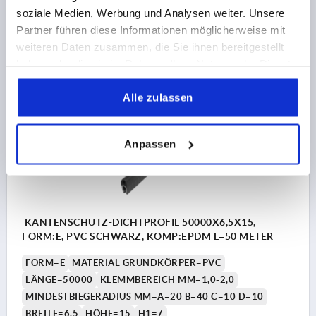
Bestellnummer:
K1368.415X20000
soziale Medien, Werbung und Analysen weiter. Unsere
Partner führen diese Informationen möglicherweise mit
98,87 €
weiteren Daten zusammen, die Sie ihnen bereitgestellt
DETAILS
zzgl. MwSt.
haben oder die sie im Rahmen Ihrer Nutzung der Dienste
zzgl. Versandkosten
gesammelt haben.
Alle zulassen
K1368 E
Anpassen
KANTENSCHUTZ-DICHTPROFIL 50000X6,5X15,
FORM:E, PVC SCHWARZ, KOMP:EPDM L=50 METER
FORM=E
MATERIAL GRUNDKÖRPER=PVC
LÄNGE=50000
KLEMMBEREICH MM=1,0-2,0
MINDESTBIEGERADIUS MM=A=20 B=40 C=10 D=10
BREITE=6,5
HÖHE=15
H1=7