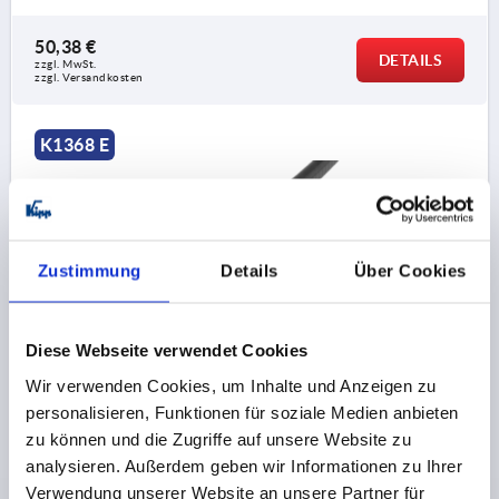
50,38 €
DETAILS
zzgl. MwSt.
zzgl. Versandkosten
K1368 E
Zustimmung
Details
Über Cookies
KANTENSCHUTZ-DICHTPROFIL 20000X6,5X15,
Diese Webseite verwendet Cookies
FORM:E, PVC SCHWARZ, KOMP:EPDM L=20 METER
Wir verwenden Cookies, um Inhalte und Anzeigen zu
FORM=E
MATERIAL GRUNDKÖRPER=PVC
personalisieren, Funktionen für soziale Medien anbieten
LÄNGE=20000
KLEMMBEREICH MM=1,0-2,0
zu können und die Zugriffe auf unsere Website zu
MINDESTBIEGERADIUS MM=A=20 B=40 C=10 D=10
analysieren. Außerdem geben wir Informationen zu Ihrer
BREITE=6,5
HÖHE=15
H1=7
Verwendung unserer Website an unsere Partner für