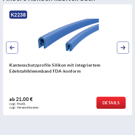
K1367
Kantenschutzprofile mit integriertem Stahlk
ab
5,12 €
TAILS
zzgl. MwSt.
zzgl. Versandkosten