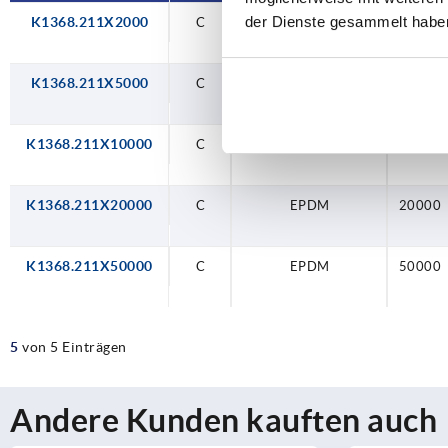
der Dienste gesammelt habe
K1368.211X2000
C
EPDM
2000
K1368.211X5000
C
EPDM
5000
K1368.211X10000
C
EPDM
10000
K1368.211X20000
C
EPDM
20000
K1368.211X50000
C
EPDM
50000
5
von 5 Einträgen
Andere Kunden kauften auch