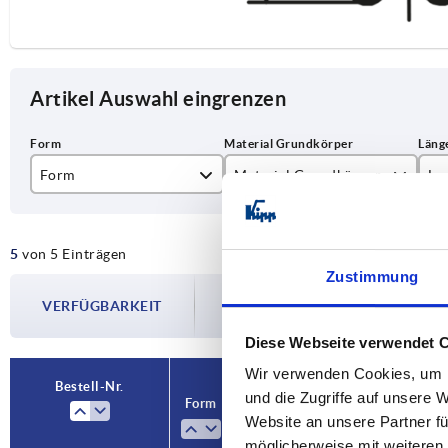
Artikel Auswahl eingrenzen
Form
Material Grundkörper
L
C
EPDM
20
5
von 5 Einträgen
50
Zustimmung
Die Verfügbarkeiten werden in regelmä
10
VERFÜGBARKEIT
Im finalen Schritt vor Abschluss Ihrer 
Versanddatum.
20
Diese Webseite verwendet 
Wir verwenden Cookies, um I
50
Bestell-Nr.
und die Zugriffe auf unsere 
Form
Material Grundkörper
L
Website an unsere Partner fü
möglicherweise mit weiteren