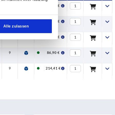
9
10,39 €
9
23,14 €
Alle zulassen
9
44,40 €
9
86,90 €
9
214,41 €