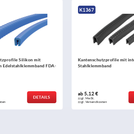
K1027
tzprofile mit integriertem
Nutensteine einschwenkbar
mband
Typ B
ab
0,62 €
DETAILS
zzgl. MwSt.
osten
zzgl. Versandkosten