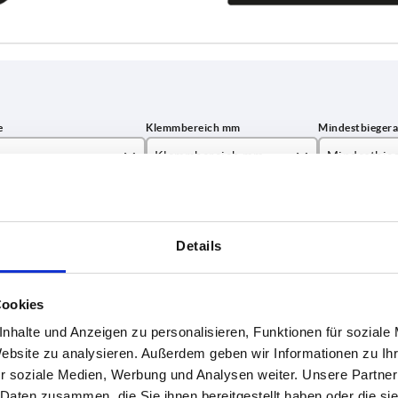
Klemmbereich mm
Mindestbie
00
1,0-2,0
A=100 B=2
TABELLE VERGRÖSSERN
00
Details
ßigen Abständen mehrmals täglich aktualisiert.
000
1-3 Tage
Bestellung erfahren Sie das bestätigte
4-20 Tage
000
Cookies
nhalte und Anzeigen zu personalisieren, Funktionen für soziale
000
Website zu analysieren. Außerdem geben wir Informationen zu I
Klemmbereich mm
Mindestbiegeradius mm
B
H
r soziale Medien, Werbung und Analysen weiter. Unsere Partner
 Daten zusammen, die Sie ihnen bereitgestellt haben oder die s