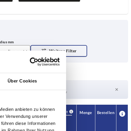
geradius mm
00 C=100 D=60
Über Cookies
Lieferzeit auf Anfrage
Derzeit nicht auf Lager
 Medien anbieten zu können
Verfügbarkeit
CAD
Menge
Bestellen
hrer Verwendung unserer
B1
Preis
 führen diese Informationen
ie im Rahmen Ihrer Nutzung