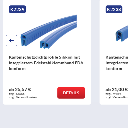
K2238
K1367
Kantenschutzprofile Silikon mit
Kantenschu
integriertem Edelstahlklemmband FDA-
Stahlklem
konform
ab
21,00 €
ab
5,12 €
DETAILS
zzgl. MwSt.
zzgl. MwSt.
zzgl. Versandkosten
zzgl. Versandk