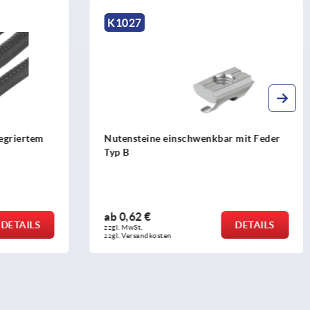
K1028
 mit Feder
Hammermuttern
ab
0,69 €
DETAILS
DETAILS
zzgl. MwSt.
zzgl. Versandkosten