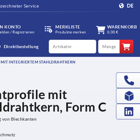
DE
zeichneter Service
IN KONTO
MERKLISTE
WARENKORB
lden / Registrieren
Produkte merken
0,00 €
productCode
qty
Direktbestellung
MIT INTEGRIERTEM STAHLDRAHTKERN
tprofile mit
ldrahtkern, Form C
g von Blechkanten
Schmutz