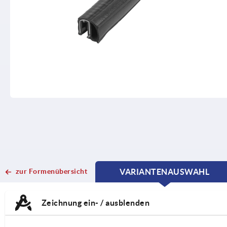
zur Formenübersicht
VARIANTENAUSWAHL
CURRENT
CURRENT
TAB:
TAB:
Zeichnung ein- / ausblenden