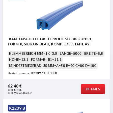
KANTENSCHUTZ-DICHTPROFIL 5000X8,8X13,1,
FORM:B, SILIKON BLAU, KOMP:EDELSTAHL A2
KLEMMBEREICH MM=1,0-3,0
LÄNGE=5000
BREITE=8,8
HÖHE=13,1
FORM=B
B1=11,1
MINDESTBIEGERADIUS MM=A=50 B=40 C=80 D=100
Bestellnummer:
K2239.113X5000
62,48 €
DETAILS
zzgl. MwSt.
zzgl. Versandkosten
K2239 B