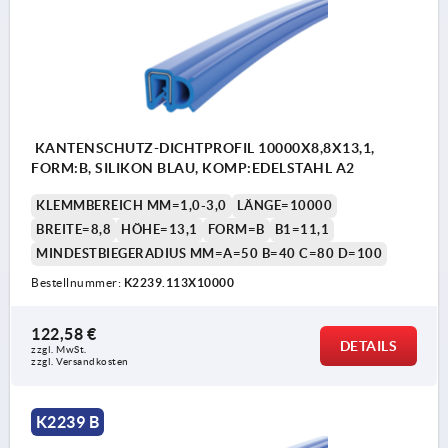
KANTENSCHUTZ-DICHTPROFIL 10000X8,8X13,1,
FORM:B, SILIKON BLAU, KOMP:EDELSTAHL A2
KLEMMBEREICH MM=1,0-3,0
LÄNGE=10000
BREITE=8,8
HÖHE=13,1
FORM=B
B1=11,1
MINDESTBIEGERADIUS MM=A=50 B=40 C=80 D=100
Bestellnummer:
K2239.113X10000
122,58 €
DETAILS
zzgl. MwSt.
zzgl. Versandkosten
K2239 B