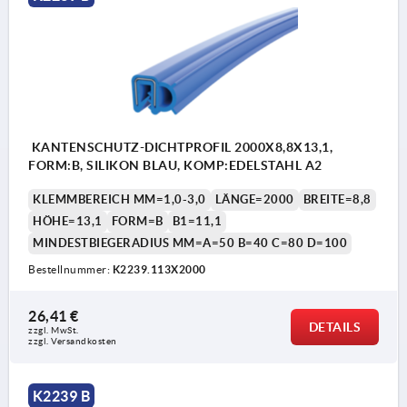
KANTENSCHUTZ-DICHTPROFIL 2000X8,8X13,1,
FORM:B, SILIKON BLAU, KOMP:EDELSTAHL A2
KLEMMBEREICH MM=1,0-3,0
LÄNGE=2000
BREITE=8,8
HÖHE=13,1
FORM=B
B1=11,1
MINDESTBIEGERADIUS MM=A=50 B=40 C=80 D=100
Bestellnummer:
K2239.113X2000
26,41 €
DETAILS
zzgl. MwSt.
zzgl. Versandkosten
K2239 B