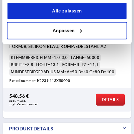
gesammelt haben.
Alle zulassen
Anpassen
KANTENSCHUTZ-DICHTPROFIL 50000X8,8X13,1,
FORM:B, SILIKON BLAU, KOMP:EDELSTAHL A2
KLEMMBEREICH MM=1,0-3,0
LÄNGE=50000
BREITE=8,8
HÖHE=13,1
FORM=B
B1=11,1
MINDESTBIEGERADIUS MM=A=50 B=40 C=80 D=100
Bestellnummer:
K2239.113X50000
548,56 €
DETAILS
zzgl. MwSt.
zzgl. Versandkosten
PRODUKTDETAILS