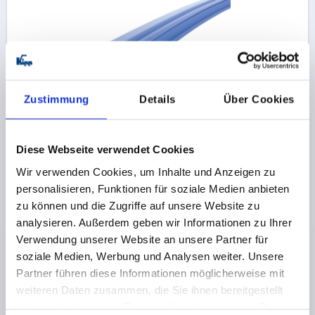
Zustimmung
Details
Über Cookies
KANTENSCHUTZ-DICHTPROFIL 20000X8,8X13,1,
FORM:B, SILIKON BLAU, KOMP:EDELSTAHL A2
KLEMMBEREICH MM=1,0-3,0
LÄNGE=20000
Diese Webseite verwendet Cookies
BREITE=8,8
HÖHE=13,1
FORM=B
B1=11,1
Wir verwenden Cookies, um Inhalte und Anzeigen zu
MINDESTBIEGERADIUS MM=A=50 B=40 C=80 D=100
personalisieren, Funktionen für soziale Medien anbieten
Bestellnummer:
K2239.113X20000
zu können und die Zugriffe auf unsere Website zu
analysieren. Außerdem geben wir Informationen zu Ihrer
242,79 €
Verwendung unserer Website an unsere Partner für
DETAILS
zzgl. MwSt.
zzgl. Versandkosten
soziale Medien, Werbung und Analysen weiter. Unsere
Partner führen diese Informationen möglicherweise mit
weiteren Daten zusammen, die Sie ihnen bereitgestellt
K2239 B
haben oder die sie im Rahmen Ihrer Nutzung der Dienste